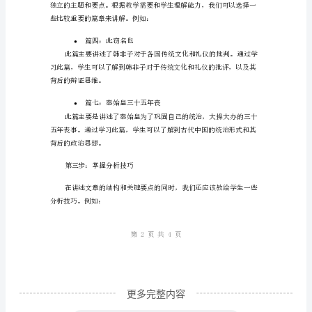
通过本课的学习，学
学
●
不
●
容
提高学生的阅读
●
错
过
2.教学内容
的
《过
第一步：介绍《过秦论》的背景
秦
论》：
多
媒
体
更多完整内容