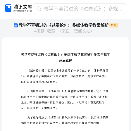
教
教学不容错过的《过秦论》：多媒体教学教案解析
学
教学不容错过的《过秦论》：多媒体教学教案解析
付费
不
4
阅读
收藏
（
来自
：
贤阅文档
）
容
错
过
的
《过
秦
论》：