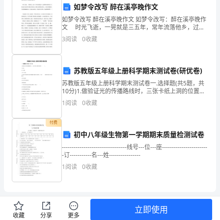
解
篇四：此窃名也
●
如梦令改写 醉在溪亭晚作文
析
如梦令改写 醉在溪亭晚作文 如梦令改写：醉在溪亭晚作
文 时光飞逝，一晃就是三五年，常年流落他乡，过着
颠沛流离的日子。我无时无刻不在想家乡的亲人与那儿
《过
3
阅读
0
收藏
时的快乐时光。再次回到溪亭，忆起那潺潺流水，忆起
秦
背后的辩证思维。
苏教版五年级上册科学期末测试卷(研优卷)
论》
苏教版五年级上册科学期末测试卷一.选择题(共5题，共
篇七：秦始皇三十五年丧
是
●
10分)1.做验证光的传播路线时，三张卡纸上洞的位置是
（ ）。A.任意B.不同的C.同一直线2.用两支铅笔的笔尖轻
1
阅读
0
收藏
中
轻触碰身体的不同部位，只有(
国
付费
初中八年级生物第一学期期末质量检测试卷
历
背后的政治思想。
---------------------------------线号---位---座-----------------------
-订-----------名---姓----------------
史
1
阅读
0
收藏
第三步：掌握分析技巧
上
非
常
立即使用
收藏
分享
更多
分析技巧。例如：