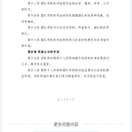
校
教
力提升、教育教学研究成果等。
育
教
示等环节。
学、
教
确定。
科
研
等形式。
成
果
奖
励
条
更多完整内容