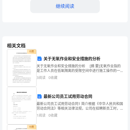
例
继续阅读
第
一
章
织和实施。
总
相关文档
第三章团队奖励
则
付费
关于无氧作业和安全措施的分析
第
关于无氧作业和安全措施的分析 [摘 要]无氧作业指的
是工作人员在低氧隔离的受限空间中进行施工操作的一
一
现突出的团队进行奖励。
种作业。本文采用文献资料法、描述性研究法和实证研
3
阅读
0
收藏
究法，以煤化工的无氧作业为研究对象，简要地阐述了
条
为
作能力、教育教学研究成果等。
最新公司员工试用劳动合同
了
最新公司员工试用劳动合同1 简介根据《中华人民共和国
劳动合同法》等相关法律法规，公司在招聘新员工时，
推
可以通过试用期来考察员工的综合素质。试用期劳动合
1
阅读
0
收藏
同是双方协商一致的劳动合同形式，在试用期内，公司
等环节。
可以
动
付费