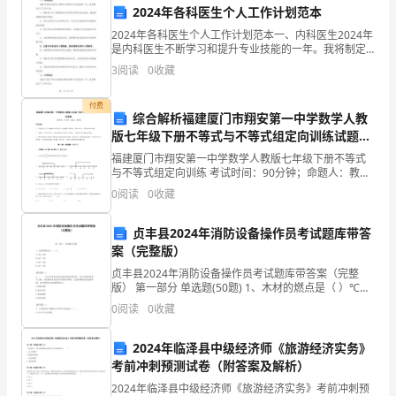
学
2024年各科医生个人工作计划范本
评审确定。
2024年各科医生个人工作计划范本一、内科医生2024年
校
是内科医生不断学习和提升专业技能的一年。我将制定
以下工作计划：1. 继续学习和了解最新的内科研究成果
3
阅读
0
收藏
的
和临床指南，确保提供最佳的医疗服务。2. 参
形式。
教
付费
综合解析福建厦门市翔安第一中学数学人教
育
版七年级下册不等式与不等式组定向训练试题
（含解析）
福建厦门市翔安第一中学数学人教版七年级下册不等式
教
和实施。
与不等式组定向训练 考试时间：90分钟；命题人：教研
组考生注意：1、本卷分第I卷（选择题）和第Ⅱ卷（非选
0
阅读
0
收藏
学
择题）两部分，满分100分，考试时间90分钟2、
第四章奖励公示和申诉
工
贞丰县2024年消防设备操作员考试题库带答
案（完整版）
作
贞丰县2024年消防设备操作员考试题库带答案（完整
公示，接受社会监督。
版） 第一部分 单选题(50题) 1、木材的燃点是（ ）℃。
和
A.130～230B.210～255C.250～300D.310～355【答
0
阅读
0
收藏
案】：C
教
2024年临泽县中级经济师《旅游经济实务》
科
考前冲刺预测试卷（附答案及解析）
研
2024年临泽县中级经济师《旅游经济实务》考前冲刺预