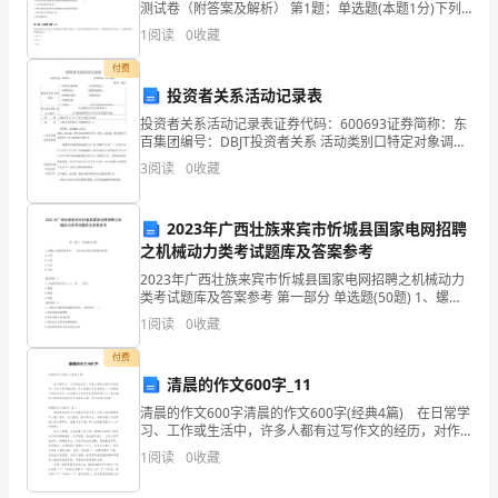
测试卷（附答案及解析） 第1题：单选题(本题1分)下列
成
选项中，属于强调网络化的信息平台的博物馆是（ ）。
1
阅读
0
收藏
A.电子博物馆B.超媒体博物馆C.在线
果
付费
投资者关系活动记录表
的
投资者关系活动记录表证券代码：600693证券简称：东
取
百集团编号：DBJT投资者关系 活动类别口特定对象调研
□分析师会议口媒体采访 团业绩说明会口新闻发布会 口
3
阅读
0
收藏
得，
路演活动口现场参观□其他 （请文字说明
激
2023年广西壮族来宾市忻城县国家电网招聘
之机械动力类考试题库及答案参考
励
2023年广西壮族来宾市忻城县国家电网招聘之机械动力
教
类考试题库及答案参考 第一部分 单选题(50题) 1、螺距P
是相邻两牙在( )线上对应两点间的轴向距离。A.大径B.小
1
阅读
0
收藏
师
径C.中径D.牙顶【
付费
的
清晨的作文600字_11
创
清晨的作文600字清晨的作文600字(经典4篇) 在日常学
习、工作或生活中，许多人都有过写作文的经历，对作
新
文都不陌生吧，作文是通过文字来表达一个主题意义的
1
阅读
0
收藏
记叙方法。你知道作文怎样才能写的好吗？以
研