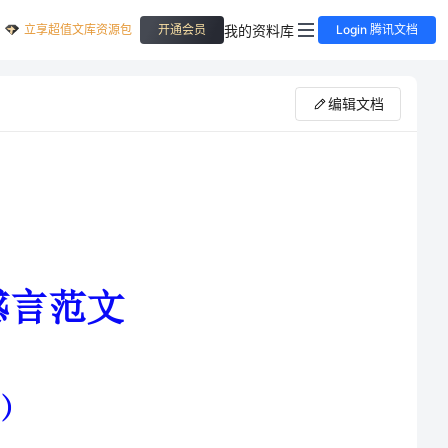
立享超值文库资源包
我的资料库
开通会员
Login 腾讯文档
编辑文档
豪与光荣，它印证了我们工作的
，促使我们更加勤奋与努力，去更