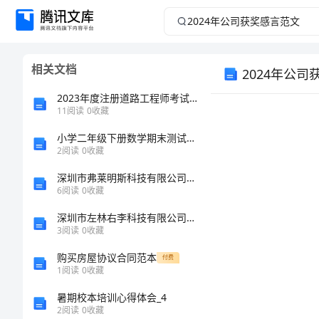
2024
年
相关文档
2024年公
公
2023年度注册道路工程师考试真题（专业知识）下午段
司
11
阅读
0
收藏
获
小学二年级下册数学期末测试卷及参考答案
2
阅读
0
收藏
奖
深圳市弗莱明斯科技有限公司介绍企业发展分析报告
6
阅读
0
收藏
感
深圳市左林右李科技有限公司介绍企业发展分析报告
3
阅读
0
收藏
言
购买房屋协议合同范本
付费
范
1
阅读
0
收藏
暑期校本培训心得体会_4
文
2
阅读
0
收藏