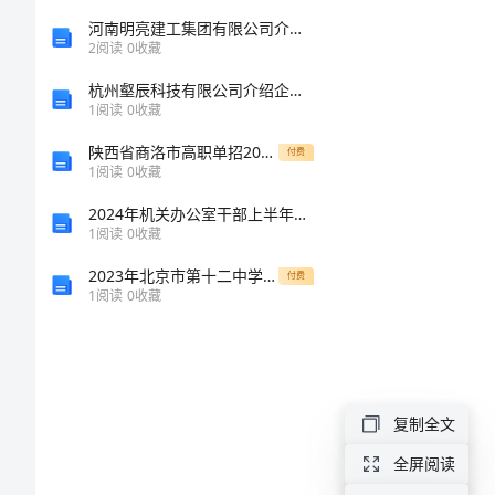
2024
河南明亮建工集团有限公司介绍企业发展分析报告
2
阅读
0
收藏
年
杭州壑辰科技有限公司介绍企业发展分析报告
公
1
阅读
0
收藏
司
成
陕西省商洛市高职单招2023年英语模拟练习题三附答案
付费
1
阅读
0
收藏
获
奖
2024年机关办公室干部上半年工作总结范文
1
阅读
0
收藏
感
2023年北京市第十二中学数学八年级下册三角形专项测试练习题（解析版）
付费
言
1
阅读
0
收藏
范
文
2024
复制全文
年
全屏阅读
公