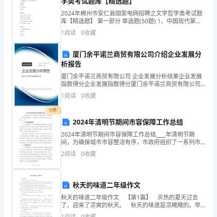
18N
学类考试题库【精选题】
L=1.25cm。若小球在乎抛运动途中的几个位置如图a、
2024年郴州市安仁县国家电网招聘之文学哲学类考试题
D．
库【精选题】 第一部分 单选题(50题) 1、中国现代第一
个新文学社团是（）A.新青年社B.新潮社C.文学研究会D.
o
1
阅读
0
收藏
4N，
创造社【答案】：C2、概念
18N3．
厦门余平诺兰商贸有限公司介绍企业发展分
析报告
龙
厦门余平诺兰商贸有限公司 企业发展分析结果企业发展
卷
指数得分企业发展指数得分厦门余平诺兰商贸有限公司
题号
1
2
3
4
5
6
综合得分说明：企业发展指数根据企业规模、企业创
1
阅读
0
收藏
答案
新、企业风险、企业活力四个维度对企业发展情况进行
风
评价。
付费
是
(1)(2)
2024年清明节期间市容保障工作总结
2024年清明节期间市容保障工作总结____年清明节期
在
7〫
一与水平面成α=3
间，为确保城市市容整洁有序，市政府组织了一系列市
容保障工作。下面是对这些工作进行的总结，总结内容
极
2
阅读
0
收藏
约____字。一、工作开展情况概述____年清明节
不
秋天的味道二年级作文
稳
秋天的味道二年级作文 【第1篇】 炎热的夏天过去
定
了，迎来了凉爽的秋天。 秋天的味道是凉飕飕的。早
上，我闹着要去外面玩耍。妈妈没办法，只好嘱咐让我
1
阅读
0
收藏