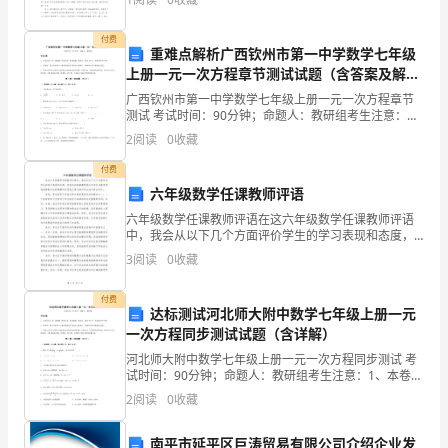
天
多穿一些衣服。我却只当是耳边风，急急忙忙地跑了出
去
气
付费
重难点解析广西钦州市第一中学数学七年级
上册一元一次方程章节测试试题（含答案及解
下
析）
广西钦州市第一中学数学七年级上册一元一次方程章节
由
测试 考试时间：90分钟；命题人：教研组考生注意：
1、本卷分第I卷（选择题）和第Ⅱ卷（非选择题）两部
2
阅读
0
收藏
空
分，满分100分，考试时间90分钟2、答卷前，考生务
付费
气
六年级数学任课教师评语
强
六年级数学任课教师评语在这六年级数学任课教师评语
中，我会从以下几个方面评价学生的学习表现和态度，
烈
学科知识的掌握程度以及学生对数学思维和解题方法的
3
阅读
0
收藏
理解和应用能力等方面对学生进行综合评价。首先，学
生的学习
对
付费
达标测试河北师大附中数学七年级上册一元
流
一次方程同步测试试题（含详解）
运
河北师大附中数学七年级上册一元一次方程同步测试 考
试时间：90分钟；命题人：教研组考生注意：1、本卷分
动
第I卷（选择题）和第Ⅱ卷（非选择题）两部分，满分100
2
阅读
0
收藏
分，考试时间90分钟2、答卷前，考生务必用0
而
南平市延平区巨涛贸易有限公司介绍企业发