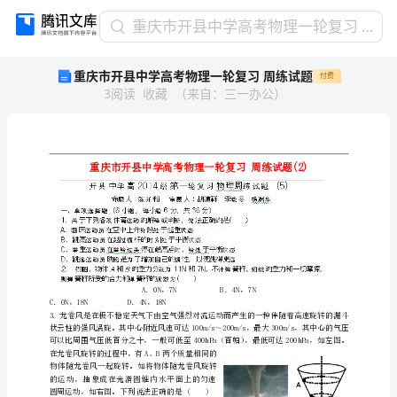
重
重庆市开县中学高考物理一轮复习 周练试题
庆
重庆市开县中学高考物理一轮复习 周练试题
付费
市
3
阅读
收藏
（
来自
：
三一办公
）
开
县
中
学
重庆市开县中学高考物理一轮复习周练试题(
2
高
考
物