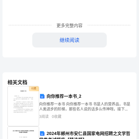
复
习
周
2
更多完整内容
的高度)规律变化。对于地面的人来说，则物体做()
练
Ａ．速度大小不变的曲线运动
继续阅读
Ｂ．速度大小减小的曲线运动
试
Ｃ．加速度大小方向均不变的曲线运动
题
Ｄ．加速度大小方向均变化的曲线运动
二、非选择题（4小题，共64分）
(2)A．
7．（12分）（1）平抛物体的运动规律可以概括为
0N，
相关文档
7N
付费
球同时落到地面。则()
B．
向你推荐一本书_2
A．只能说明上述实验中的第①条
向你推荐一本书 向你推荐一本书 书是人的营养品，书是
4N，
B．只能说明上述实验中的第②条
人类进步的阶梯，那些名人说的话多么传神呀。接下
来，我就要向你们推荐一本书 ——《夏洛的网》。 这本
C．不能说明上述实验中的任何一条
3
阅读
0
收藏
7NC．
书只要讲了一
D．能同时说明上述实验中的两条
0N，
（2）在研究平抛运动的实验中，用一张印有方格的纸
2024年郴州市安仁县国家电网招聘之文学哲
记录轨迹，并建立如图所示的坐标。小方格的边长