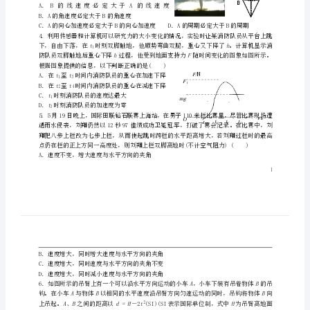
理
一
C．0N，18ND．4N，18N
轮
复
在龙卷风旋转的过程中，有A、B两个质量相同的
习
物体随龙卷风一起旋转。如将物体随龙卷风旋转
的运动，抽象成在光滑圆锥内水平面上的匀速
周
圆周运动，如右图。下列说法正确的是()
A．B的线速度必定大于A的线速度
练
B．A的角速度必定大于B的角速度
试
1
题
hF
根据图象提供的信息，以下判断正确的是()
重
tt
A．在至时间内消防队员的重心在加速下降
13