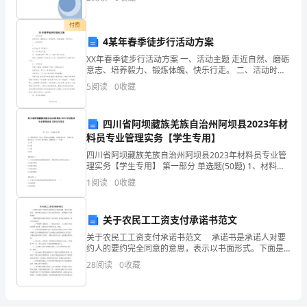
想，
念旳提高以及消费水平旳提高，手工皂这种无副作用旳
天然产品
聚
付费
4某年春季徒步行活动方案
集
XX年春季徒步行活动方案 一、活动主题 走近自然、磨砺
意志、培养毅力、锻炼体魄、快乐行走。 二、活动时间
在
： 11月23日（星期三） 三、参加学
5
阅读
0
收藏
一
块。
四川省阿坝藏族羌族自治州阿坝县2023年材
料员专业管理实务【学生专用】
那
四川省阿坝藏族羌族自治州阿坝县2023年材料员专业管
理实务【学生专用】 第一部分 单选题(50题) 1、材料堆
要
码时，每层、每堆力求成整数，过磅材料分层、分捆计
1
阅读
0
收藏
重，做出标记，自下而上累计数量，遵循
怎
么
关于农民工工资支付承诺书范文
关于农民工工资支付承诺书范文 承诺书是承诺人对要
写
约人的要约完全同意的意思，表示以书面形式。下面是
精心的农民工工资支付承诺书范文，希望能给大家带来
28
阅读
0
收藏
好
帮助! 为维护建筑市场秩序和农民工合法权益，提高
作