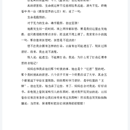
在
学
校
还
是
在
自我抚慰说买着也没用！
社
小时候就是小时候。
会
中，
打击吧。
大
家
或
多