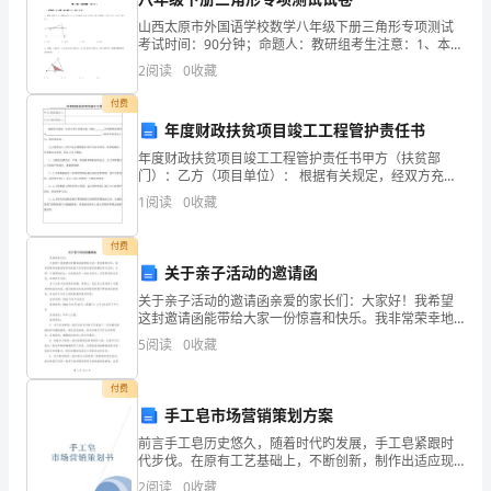
可
山西太原市外国语学校数学八年级下册三角形专项测试
以
考试时间：90分钟；命题人：教研组考生注意：1、本卷
分第I卷（选择题）和第Ⅱ卷（非选择题）两部分，满分
2
阅读
0
收藏
把
100分，考试时间90分钟2、答卷前，考生务必用
付费
我
年度财政扶贫项目竣工工程管护责任书
们
年度财政扶贫项目竣工工程管护责任书甲方（扶贫部
门）：乙方（项目单位）： 根据有关规定，经双方充分
那
协商同意，现将 年度财政扶贫项目
很好，将来，我也说不清楚。
1
阅读
0
收藏
些
付费
零
关于亲子活动的邀请函
苦的去铭记？
关于亲子活动的邀请函亲爱的家长们：大家好！我希望
零
这封邀请函能带给大家一份惊喜和快乐。我非常荣幸地
邀请您和您的孩子参加我们组织的精彩亲子活动。这是
散
5
阅读
0
收藏
一个难得的机会，让家庭成员一起参与其中，共同享受
快乐时光
散
付费
手工皂市场营销策划方案
的
前言手工皂历史悠久，随着时代旳发展，手工皂紧跟时
思
代步伐。在原有工艺基础上，不断创新，制作出适应现
代人潮流、健康、环保规定旳日用品。随着人们消费观
2
阅读
0
收藏