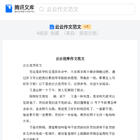
云
云云作文范文
云
云云作文范文
付费
作
4
阅读
收藏
（
来自
：
贤阅文档
）
文
范
文
云
云
优
云云优秀作文
秀
作