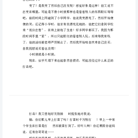
文
范
文
云
云
优
秀
作
大笑。
文
无
自己的影子。
论
是