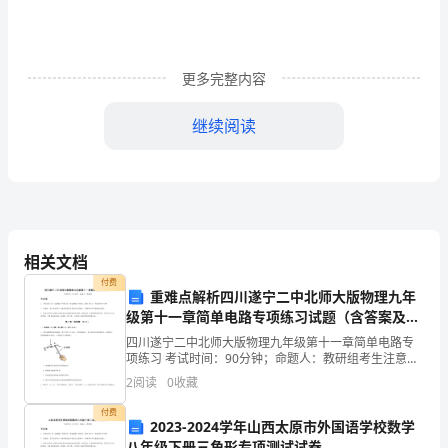
或
少
更多完整内容
都
继续阅读
会
接
触
过
相关文档
说，还有你哥哥说……
吧，
付费
重难点解析四川遂宁二中北师大版物理九年
通
级第十一章简单电路专项练习试题（含答案及解
析）
过
四川遂宁二中北师大版物理九年级第十一章简单电路专
项练习 考试时间：90分钟；命题人：教研组考生注意：
1、本卷分第I卷（选择题）和第Ⅱ卷（非选择题）两部
作
2
阅读
0
收藏
分，满分100分，考试时间90分钟2、答卷前，考生
生命是脆弱的。
文
付费
2023-2024学年山西太原市外国语学校数学
八年级下册三角形专项测试试卷