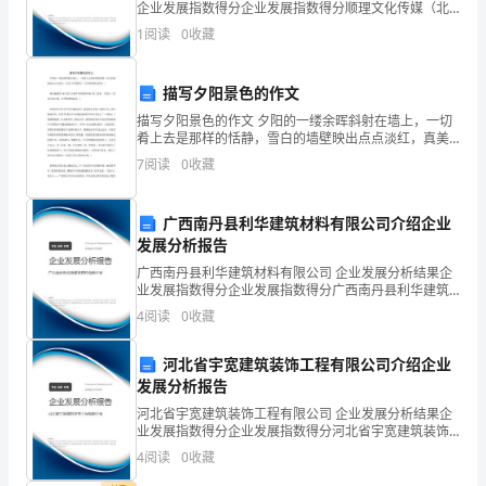
企业发展指数得分企业发展指数得分顺理文化传媒（北
幼
京）有限责任公司综合得分说明：企业发展指数根据企
1
阅读
0
收藏
解决
业规模、企业创新、企业风险、企业活力四个维度对企
儿
业发
的
描写夕阳景色的作文
描写夕阳景色的作文 夕阳的一缕余晖斜射在墙上，一切
团
肴上去是那样的恬静，雪白的墙壁映出点点淡红，真美!
(环境描写，写夕阳映照出的美。) 屋里静静的，家人
队
7
阅读
0
收藏
的'心被爷爷的病情牵着。脸上笼着一片愁云。
合
广西南丹县利华建筑材料有限公司介绍企业
作
发展分析报告
广西南丹县利华建筑材料有限公司 企业发展分析结果企
意
业发展指数得分企业发展指数得分广西南丹县利华建筑
材料有限公司综合得分说明：企业发展指数根据企业规
识
4
阅读
0
收藏
模、企业创新、企业风险、企业活力四个维度对企业发
展情
和
河北省宇宽建筑装饰工程有限公司介绍企业
发展分析报告
竞
河北省宇宽建筑装饰工程有限公司 企业发展分析结果企
争
业发展指数得分企业发展指数得分河北省宇宽建筑装饰
工程有限公司综合得分说明：企业发展指数根据企业规
4
阅读
0
收藏
意
模、企业创新、企业风险、企业活力四个维度对企业发
展情