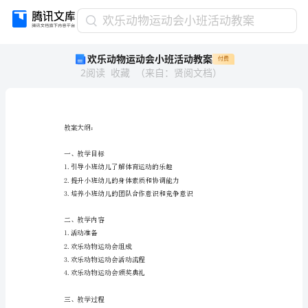
欢
欢乐动物运动会小班活动教案
乐
欢乐动物运动会小班活动教案
付费
动
2
阅读
收藏
（
来自
：
贤阅文档
）
物
运
动
会
小
教案大纲：
班
一、教学目标
活