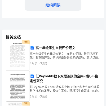
动
继续阅读
的
乐
趣
2.
相关文档
(3)参赛队伍的组合
提
付费
高一年级学生自我评价范文
升
高一年级学生自我评价范文 在新的学期，新的环境下
小
我们要重新开始，无论过去是失败还是成功。忘记以前
的成功与失败，我们只需要把经验和教训铭刻于心。面
3
阅读
0
收藏
对失败，让我们铭记一位老者的话：一个人如果失败
班
了，并不
幼
3.欢乐动物运动会活动流程
低Reynolds数下双层液膜的空间-时间不稳
定性研究
儿
(1)仪式进行
低Reynolds数下双层液膜的空间-时间不稳定性研究随着
的
科学技术的发展，液体在工业、环境和生命领域中的应
用越来越广泛。其中，液体薄膜的研究具有重要意义，
2
阅读
0
收藏
例如表面润湿、润滑、涂层、涂覆、泡沫稳定性、蒸
身
付费