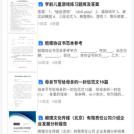
体
(2)比赛开始
学前儿童游戏练习题库及答案
素
答案：1、“娃娃游戏〞〔doll-play〕 2、福禄培尔 3、湖
北幼稚园 4、三段论式 5、格鲁斯6、游戏 7、惟乐原那
么 8、社会性因素 9、皮亚杰；同化超过
质
1
阅读
0
收藏
和
(3)欢乐比赛结束
赔偿协议书范本参考
协
赔偿协议书范本参考甲方：__________，性别____，出生日
调
期：__________，现住____，身份证号码为____。乙方：
放奖项。
__________，性别____，出生日期：__________
34
阅读
0
收藏
能
(4)闭幕仪式
力
母亲节写给母亲的一封信范文10篇
3.
母亲节写给母亲的一封信范文10篇 给母亲的一封信
儿发放相应的奖项和礼品。
(1)： 亲爱的母亲： 母亲啊，从小到大，你为我的成
培
长日夜操劳，费尽心血。 你总教育我和姐姐不说谎，
11
阅读
0
收藏
可是您却常说谎。有一次您正在煮鸡蛋，我
养
四、教学重点与难点
小
顺理文化传媒（北京）有限责任公司介绍企
业发展分析报告
班
顺理文化传媒（北京）有限责任公司 企业发展分析结果