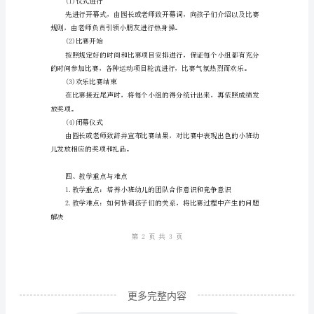
标
1.
引
导
小
2.欢乐动物运动会组成
班
(1)组织人员的确定
幼
儿
了
(2)比赛项目的选择
解
体
育
运
更多完整内容