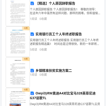
一
【精选】个人原因辞职报告
年
个人原因辞职报告 个人原因辞职报告1 尊敬的领导：
在这年六年中虽然有这样问题、那样的困难，但和谐愉
快的工作是这一生一段很难忘的幸福的经历，我为曾经
里，
1
阅读
0
收藏
有过这样的开放的思想和心态的工作环境和人际环境感
我
付费
有
实用银行员工个人年终述职报告
实用银行员工个人年终述职报告 实用银行员工个人年终
幸
述职报告精选篇1 时间总是过得很快，新的一年即将开
始。在过去的一年中我作为客服部的一名实习员工，在
5
阅读
0
收藏
承
各位老员工的教导和帮助下，学会了很多业务的经办手
续
担
付费
了
乡镇精准扶贫实施方案二
1
阅读
0
收藏
教
育
付费
教
Owyi3}RW奥迪A4对比宝马328英菲尼迪
G37讴歌TL
学
贡献。
Owyi3}RW奥迪A4对比宝马328英菲尼迪G37讴歌TL云资