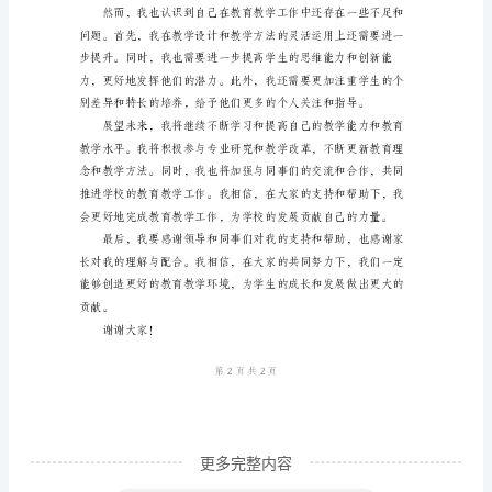
领
导、
亲
爱
的
同
事
们：
大
家
好！
我
更多完整内容