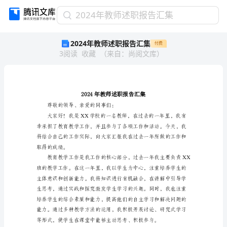
2024
2024年教师述职报告汇集
年
2024年教师述职报告汇集
付费
教
3
阅读
收藏
（
来自
：
尚阅文库
）
师
述
职
报
告
汇
尊敬的领导、亲爱的同事们：
集