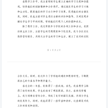
2024
年
教
取得的成绩。
师
述
职
报
告
汇
集
尊
敬
的