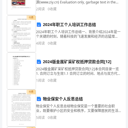
源(www.ziy.cn) Evaluation only, garbage text in the
工
谢谢大家！
document is part
2
阅读
0
收藏
作，
付费
并
2024年职工个人培训工作总结
2024年职工个人培训工作总结一、背景介绍2024年是一
且
个关键的时刻，随着科技的飞速发展和经济的迅猛增
长，职场竞争变得愈发激烈。为了适应新的时代需求，
参
4
阅读
0
收藏
提高职工的综合素质和能力，公司在本年度加大了对职
工
与
2024版金属矿采矿权抵押贷款合同[12]
了
2024版金属矿采矿权抵押贷款合同[12]本合同目录一览
各
1. 合同订立与生效1.1 合同订立的时间、地点与双方代表
1.2 合同签订的具体日期1.3 合同生效的条件与日期2. 采
1
阅读
0
收藏
项
矿权抵押贷款的概况2.1
工
付费
物业保安个人反思总结
作
物业保安个人反思总结物业保安是一个重要的社会职
业，既要维护小区的安全和秩序，又要保障居民的生活
和
和安宁。在从事物业保安工作的过程中，我深感自己的
5
阅读
0
收藏
职责和使命，也不断地反思和总结，以提高自己的工作
活
水平和服务