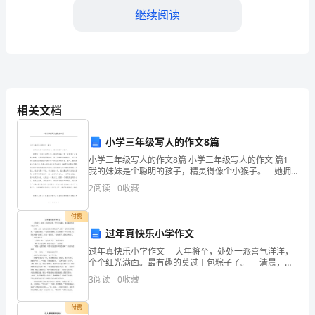
是
继续阅读
XX
学
校
的
高自己的专业水平和教学能力。
相关文档
一
小学三年级写人的作文8篇
名
小学三年级写人的作文8篇 小学三年级写人的作文 篇1
教
我的妹妹是个聪明的孩子，精灵得像个小猴子。 她拥
有一头自来卷的头发。圆圆的脸蛋上有一双像抹了油似
2
阅读
0
收藏
师，
的大眼睛，总是轱辘轱辘地转，亮晶
在
付费
工作的肯定和鼓励。
过年真快乐小学作文
过
过年真快乐小学作文 大年将至，处处一派喜气洋洋，
个个红光满面。最有趣的莫过于包粽子了。 清晨，大
去
家一起在我家的后门摆好桌子，放了一盆特制的黑糯
3
阅读
0
收藏
米，一盆脱皮绿豆，一盆切好的猪肉。大家都围着一个
的
桌
付费