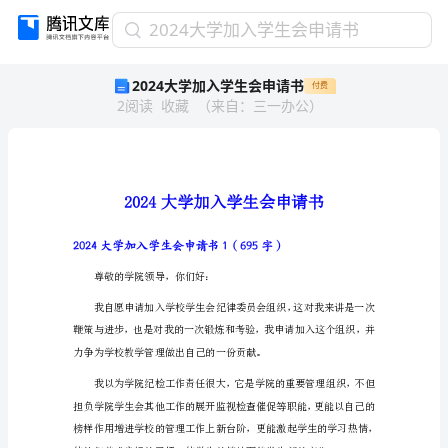
2024
2024大学加入学生会申请书
大
2024大学加入学生会申请书
付费
学
2
阅读
收藏
（
来自
：
三一办公
）
加
入
学
生
会
申
请