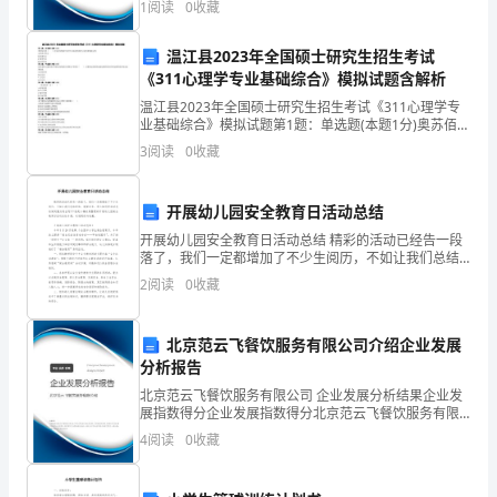
1
阅读
0
收藏
模、企业创新、企业风险、企业活力四个维度对企业发
会
展情
温江县2023年全国硕士研究生招生考试
组
《311心理学专业基础综合》模拟试题含解析
织，
温江县2023年全国硕士研究生招生考试《311心理学专
业基础综合》模拟试题第1题：单选题(本题1分)奥苏佰尔
这
的（ ）对反对布鲁纳不问学生实际的发现学习是有积
3
阅读
0
收藏
极意义的A.有意义学习B.发现学习C.接受
对
开展幼儿园安全教育日活动总结
我
开展幼儿园安全教育日活动总结 精彩的活动已经告一段
来
落了，我们一定都增加了不少生阅历，不如让我们总结
经验，展望未来。那么如何把活动总结做到重点突出呢?
2
阅读
0
收藏
讲
下面是小编收集整理的开展幼儿园安全教育日活动总
是
北京范云飞餐饮服务有限公司介绍企业发展
分析报告
一
北京范云飞餐饮服务有限公司 企业发展分析结果企业发
次
展指数得分企业发展指数得分北京范云飞餐饮服务有限
公司综合得分说明：企业发展指数根据企业规模、企业
4
阅读
0
收藏
鞭
创新、企业风险、企业活力四个维度对企业发展情况进
行评
策