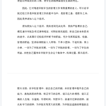
书
尊敬的学院领导，你们好：
2024
大
学
加
入
学
生
会
申
请
书