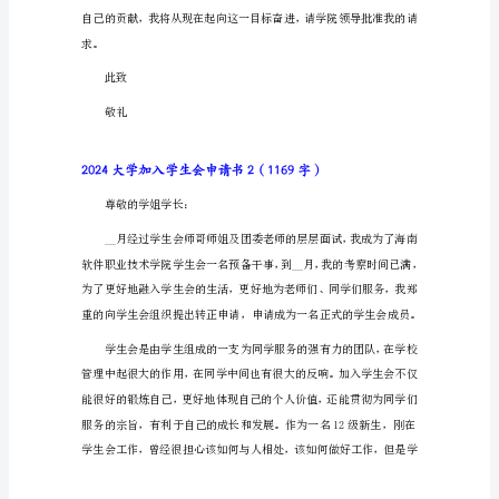
2024
大
学
因此我申请加入这个组织。
加
入
学
生
会
申
请
书
1（695
字）