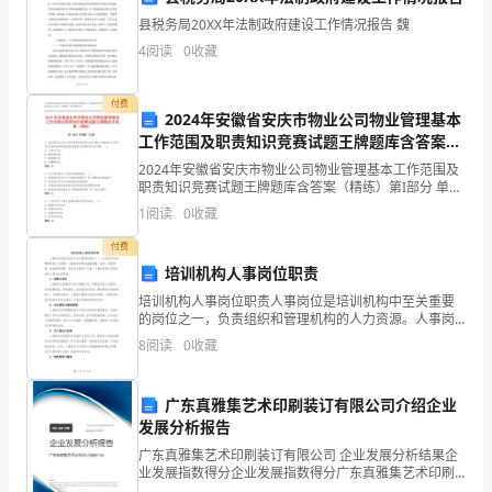
申
县税务局20XX年法制政府建设工作情况报告 魏
敬礼
4
阅读
0
收藏
请
加
付费
2024年安徽省安庆市物业公司物业管理基本
入
工作范围及职责知识竞赛试题王牌题库含答案
（精练）
学
2024年安徽省安庆市物业公司物业管理基本工作范围及
职责知识竞赛试题王牌题库含答案（精练）第I部分 单选
题（50题）1. 物业服务企业员工绩效考核所使用的方法
校
尊敬的学姐学长：
1
阅读
0
收藏
中要求 考核者从许多陈述中选择与被考核者的
学
付费
培训机构人事岗位职责
生
培训机构人事岗位职责人事岗位是培训机构中至关重要
的岗位之一，负责组织和管理机构的人力资源。人事岗
会
位的职责涵盖招聘、培训、绩效管理、薪资福利管理、
8
阅读
0
收藏
劳动关系等多个方面。下面将详细介绍培训机构人事岗
纪
位的职责
律
广东真雅集艺术印刷装订有限公司介绍企业
发展分析报告
委
广东真雅集艺术印刷装订有限公司 企业发展分析结果企
业发展指数得分企业发展指数得分广东真雅集艺术印刷
员
装订有限公司综合得分说明：企业发展指数根据企业规