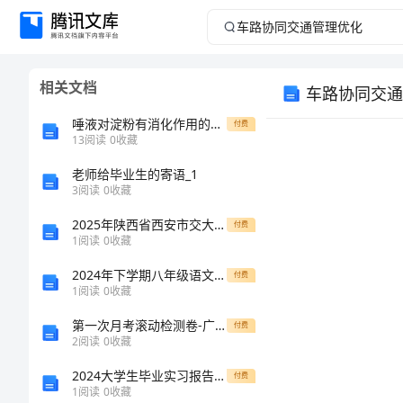
车
路
相关文档
车路协同交通
协
唾液对淀粉有消化作用的实验
付费
同
13
阅读
0
收藏
老师给毕业生的寄语_1
交
3
阅读
0
收藏
通
2025年陕西省西安市交大附中八年级物理上学期期中联考试题（含答案）
付费
1
阅读
0
收藏
管
2024年下学期八年级语文教学工作总结
付费
1
阅读
0
收藏
理
第一次月考滚动检测卷-广东广州市第七中学北师大版物理九年级电磁现象定向测试试卷（含答案详解）
付费
优
2
阅读
0
收藏
2024大学生毕业实习报告参考范本
付费
化
1
阅读
0
收藏