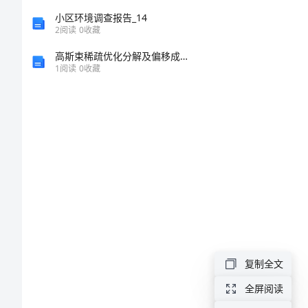
车
小区环境调查报告_14
2
阅读
0
收藏
路
高斯束稀疏优化分解及偏移成像方法研究的任务书
协
1
阅读
0
收藏
同
交
通
管
理
优
化
TOC
复制全文
\o
全屏阅读
"1-