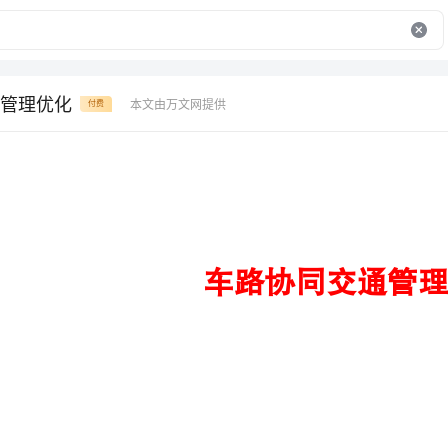
管理优化
本文由万文网提供
付费
车路协同交通管理优化
第一部分车路协同交通管理概述
........................................................................................