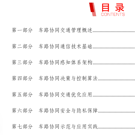
第二部分车路协同通信技术基础
........................................................................................
第三部分车路协同感知体系架构
........................................................................................
第四部分车路协同决策与控制算法
..................................................................................
第五部分车路协同交通优化应用
......................................................................................
第六部分车路协同安全与隐私保障
..................................................................................
第七部分车路协同示范与应用实践
..................................................................................
第八部分车路协同未来发展趋势
......................................................................................