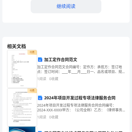
导：
继续阅读
您
好！
首
做出更大的贡献。
先，
相关文档
感
付费
加工定作合同范文
谢
加工定作合同范文合同编号：定作方：承揽方：签订地
点：签订时间：____年____月____日一、品名或项目、规
您
格型号、数量、单价、金额、交货期限定作物品名或项
1
阅读
0
收藏
目规格型号计量单位数量价款或酬金交货数量及
提供适当的帮助和支持。
给
付费
予
2024年项目开发过程专项法律服务合同
我
2024年项目开发过程专项法律服务合同合同编号：
2024-XXX-XXXX甲方：（公司全称）乙方：（律师事务
在
所全称）鉴于，甲方拟进行一项项目的开发过程，为确
1
阅读
0
收藏
保项目的顺利进行，甲方希望聘请乙方律师事务所
[公
再次合作。