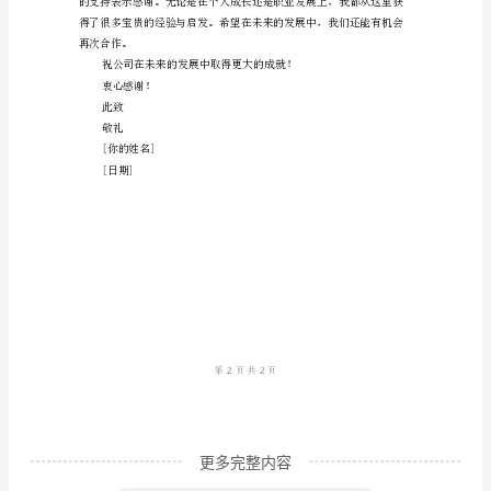
书
标
准
范
本
尊
敬
的
[公
司
名
称]
领
更多完整内容