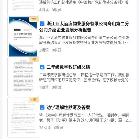
违反信访工作纪律适用《中国共产党纪律处分条例》若
的
干问题的解释 新华社北京7月24日电为严格执行处理信
4
阅读
0
收藏
访突出问题及群体性事件工作责任制,切实落实领导责任
时
付费
浙江亚太酒店物业服务有限公司舟山第二分
间
公司介绍企业发展分析报告
里
浙江亚太酒店物业服务有限公司舟山第二分公司 企业发
展分析结果企业发展指数得分企业发展指数得分浙江亚
太酒店物业服务有限公司舟山第二分公司综合得分说
给
2
阅读
0
收藏
明：企业发展指数根据企业规模、企业创新、企业风
险、企业
予
付费
二年级数学教研组总结
我
二年级数学教研组总结 回忆这一学期的工作，我们教
研组的四位老师立足岗位，团结协作，在学校教导处的
充
领导下，严格执行学校的各项教育教学制度和要求，顺
1
阅读
0
收藏
利地完成了各项教育教研任务。二年级数学教研组总结
分
如下
付费
的
劝学理解性默写及答案
培
螀 《劝学》理解性默写虿 1、人们常说，活到老，学到
老，荀子《劝学》篇中的 这句话印证了这句话。羄 2.
训
韩愈《师说》中“是故弟子不必不如师，师不必贤于弟
38
阅读
0
收藏
和