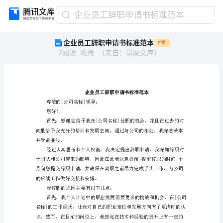
企
企业员工辞职申请书标准范本
业
企业员工辞职申请书标准范本
付费
员
2
阅读
收藏
（
来自
：
尚阅文库
）
工
辞
职
申
请
书
尊敬的[公司名称]领导：
您好！
标