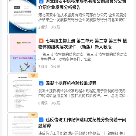
河北国安中信技术服务有限公司邢台分公司
司
介绍企业发展分析报告
名
衷心感谢！
河北国安中信技术服务有限公司邢台分公司 企业发展分
析结果企业发展指数得分企业发展指数得分河北国安中
称]
信技术服务有限公司邢台分公司综合得分说明：企业发
此致
2
阅读
0
收藏
展指数根据企业规模、企业创新、企业风险、企业活力
任
四个
敬礼
七年级生物上册 第二单元 第二章 第三节 植
职
物体的结构层次课件 （新版）新人教版
[你的姓名]
- - 第三节 植物体的结构层次 - 第三节 植物体的结构层次
的
[日期]
- 生物界中，动物多种多样，但都
机
3
阅读
0
收藏
会，
付费
混凝土搅拌机检验校准规程
并
混凝土搅拌机检验校准规程本规程适用于新制的或使用
中的试验室用混凝土搅拌机的检验校准。一、总则试验
且
室用混凝土搅拌机系按GBJ81-85、GBJ82-85制作试件时
8
阅读
0
收藏
搅拌混凝土的专用设备，它的制造应符合JJ
在
付费
过
违反信访工作纪律适用党纪处分条例若干问
题解释
去
违反信访工作纪律适用党纪处分条例若干问题解释 关于