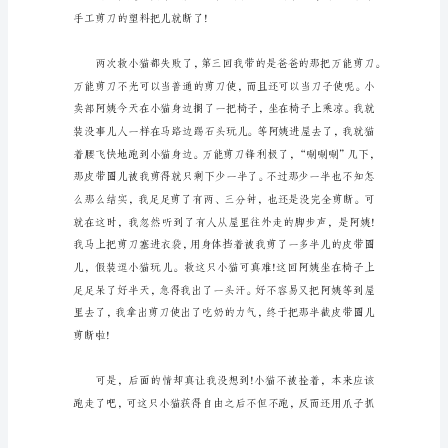
导
语：
我，
芸
芸
众
获得自由。
生
中
普
通
的
一
员，