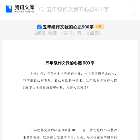
五
五年级作文我的心愿900字
年
五年级作文我的心愿900字
付费
级
2
阅读
收藏
（
来自
：
第一文库网
）
作
文
我
的
心
愿
900