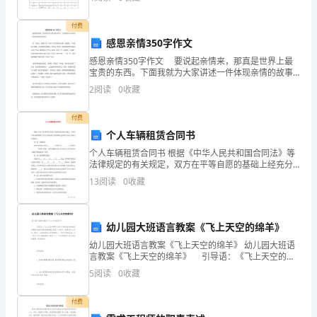
阅读、文言文阅读、诗歌鉴赏
剪断啦!
年
付费
级
感恩亲情350字作文
感恩亲情350字作文 要说起亲情来，那真是世界上最
作
宝贵的东西。下面我就为大家讲述一件体现亲情的故事
吧！ 有一天晚上，我像平常一样在卫生间里刷牙洗
文
2
阅读
0
收藏
脸，妈妈像一个辛勤的小蜜蜂，在为我清洗保温杯。就
我
付费
个人车辆租赁合同书
的
个人车辆租赁合同书 根据《中华人民共和国合同法》等
心
法律规定的有关规定，双方在平等自愿的基础上经充分
协商就汽车租赁事宜达成如下协议，供双方共同格守：
13
阅读
0
收藏
第一条 车辆状况 承租方所租的
愿
900
幼儿园大班语言教案《飞上天空的绵羊》
字
幼儿园大班语言教案《飞上天空的绵羊》 幼儿园大班语
言教案《飞上天空的绵羊》 引导语：《飞上天空的绵
由
羊》绘本以简练生动的语言和精致优美的绘画紧密搭配,
5
阅读
0
收藏
讲述了小绵羊一直梦想飞上天空，最后，在动物朋
小
付费
编