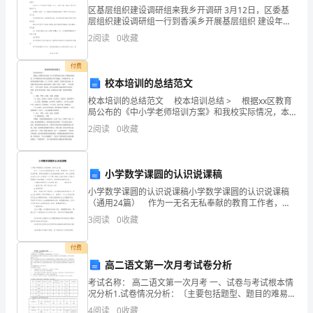
己
区基层组织建设调研组来我乡开调研 3月12日，区委基
层组织建设调研组一行到香溪乡开展基层组织 建设年活
动专题调研。调研组听取香溪乡党委工作汇报后，与参
的
2
阅读
0
收藏
加会 议的党委班子成员、
理
付费
校本培训的总结范文
想，
校本培训的总结范文 校本培训总结 > 根据xx区教育
自
局公布的《中小学老师培训方案》和我校实际情况，本
学期在校本培训方面构建以学区为根底，以问题为中
2
阅读
0
收藏
己
心，以施行素质教育为舞台，以“共同性、进取性”
的
小学数学课圆的认识说课稿
性
小学数学课圆的认识说课稿小学数学课圆的认识说课稿
（通用24篇） 作为一无名无私奉献的教育工作者，常
格
常要写一份优秀的说课稿，借助说课稿可以有效提高教
3
阅读
0
收藏
学效率。那么说课稿应该怎么写才合适呢？以下是小编
和
为
付费
追
高二语文第一次月考试卷分析
求。
考试名称： 高二语文第一次月考 一、试卷与考试根本情
况分析1.试卷情况分析：〔主要包括题型、题目的难易程
五
度，不少于200字〕本次试卷题型依据高考题型〔科技文
4
阅读
0
收藏