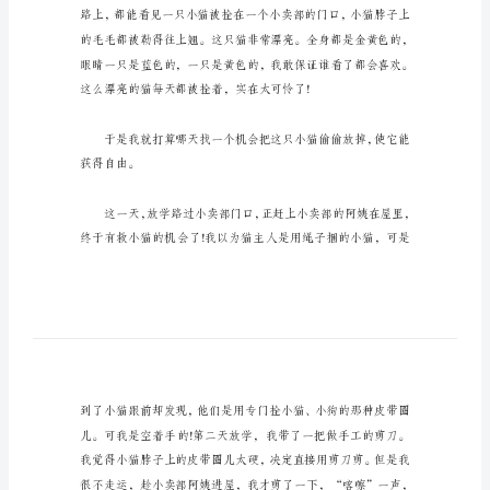
字
五
年
级
作
文
我
的
心
愿
900
字