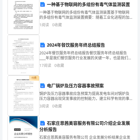
一种基于物联网的多组份有毒气体监测装置
过
一种基于物联网的多组份有毒气体监测装置基于物联网
去
的多组份有毒气体监测装置摘要：随着工业化进程的加
速发展，有毒气体对人类健康和环境造成了巨大的威
1
阅读
0
收藏
的
胁。因此，监测有毒气体的技术和装置变得至关重要。
本论文提出
险。
一
2024年餐饮服务年终总结报告
2.推动财务数字化
年
2024年餐饮服务年终总结报告餐饮服务年终总结报告
____年是我们餐饮服务行业发展的关键一年，也是我们公
里，
司取得重要成绩的一年。在这篇总结报告中，我将重点
17
阅读
0
收藏
回顾我们过去一年的工作，总结经验教训并提出明年的
我
付费
作
电厂锅炉及压力容器事故预案
为
锅炉及压力容器事故应急预案为提高发电车间对锅炉及
压力容器出现突发事故的控制能力，建立科学有效的事
出
故预防和应急处理机制，以预防为主，最大限度地减少
3
阅读
0
收藏
人员伤亡和财产损失，特制定本预案。适用范围：锅
信息的安全和完整。
纳
炉、压缩机
3.加强风险管理
石家庄恩茜美容服务有限公司介绍企业发展
部
分析报告
门
石家庄恩茜美容服务有限公司 企业发展分析结果企业发