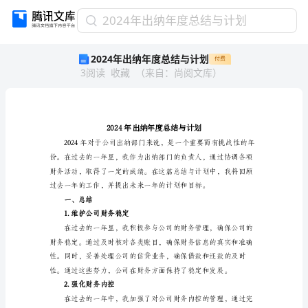
2024
2024年出纳年度总结与计划
年
2024年出纳年度总结与计划
付费
出
3
阅读
收藏
（
来自
：
尚阅文库
）
纳
年
度
总
结
与
计