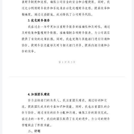
划
2024
一、总结
年
出
1.维护公司财务稳定
纳
年
度
总
结
2.强化财务内控
与
计
划