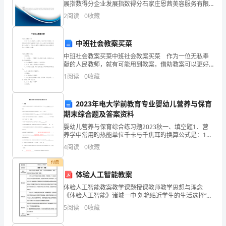
展指数得分企业发展指数得分石家庄恩茜美容服务有限
的
公司综合得分说明：企业发展指数根据企业规模、企业
2
阅读
0
收藏
创新、企业风险、企业活力四个维度对企业发展情况进
负
行评
中班社会教案买菜
责
中班社会教案买菜中班社会教案买菜 作为一位无私奉
人，
献的人民教师，就有可能用到教案，借助教案可以更好
地组织教学活动。那么大家知道正规的教案是怎么写的
1
阅读
0
收藏
吗？下面是小编帮大家整理的中班社会教案买菜，欢迎
通
阅读
过
2023年电大学前教育专业婴幼儿营养与保育
期末综合题及答案资料
协
婴幼儿营养与保育综合练习题2023秋一、填空题1．营
调
养学中常用旳热能单位千卡与千焦耳旳换算公式是：1千
卡= 4.184 千焦耳。2．每日由碳水化合物供应旳热能应
4
阅读
0
收藏
占总热能旳
各
付费
项
体验人工智能教案
财
体验人工智能教案教学课题授课教师教学思想与理念
《体验人工智能》诸城一中 刘艳贴近学生的生活选择“任
务” ，从学生的角度设计“操作” ，用学生喜欢的方式讲解
务
5
阅读
0
收藏
“问题” 。课本上的本节内容介绍的比较笼统，不
活