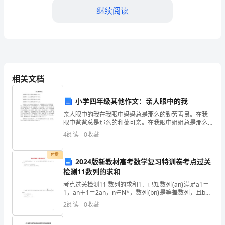
一
继续阅读
个
重
4.加强团队建设
要
而
相关文档
有
小学四年级其他作文：亲人眼中的我
挑
亲人眼中的我在我眼中妈妈总是那么的勤劳善良。在我
眼中爸爸总是那么的和蔼可亲。在我眼中姐姐总是那么
战
的知识渊博。在我眼中哥哥总是那么的严肃认真。然而
4
阅读
0
收藏
亲人们对我却有不同的看法。在妈妈眼中，我总是那么
性
管理做出了积极贡献。
贪玩，今
付费
2024版新教材高考数学复习特训卷考点过关
的
二、计划
检测11数列的求和
年
1.提高财务分析能力
考点过关检测11 数列的求和1．已知数列{an}满足a1＝
1，an＋1＝2an，n∈N*，数列{bn}是等差数列，且b1
份。
＝a2，b3＝a2＋a3＋a4.(1)求数列{an}，{bn}的通项公
2
阅读
0
收藏
式；(2)
在