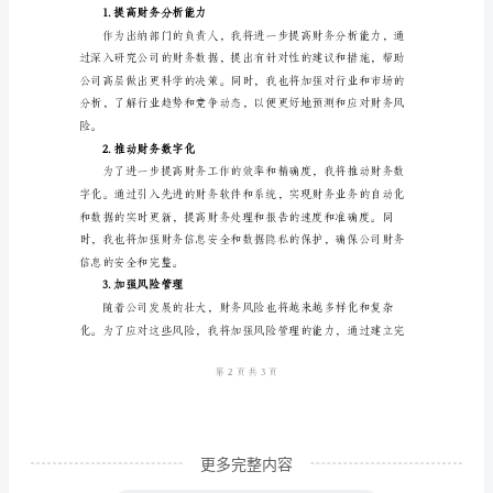
2024
年
对
3.优化财务报告
于
公
司
出
纳
作的效率。
部
门
来
说，
是
更多完整内容