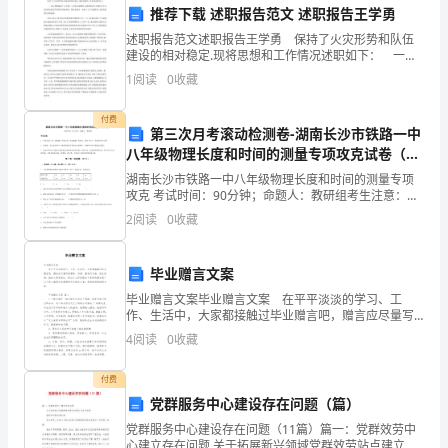
今
推荐下载 述职报告范文 述职报告王学勇
年
述职报告范文述职报告王学勇 保持了火灾形势和队伍
建设的相对稳定.现将思想和工作情况述职如下： 一、
11
深入贯彻落实十六大和十七大的会议精神,认真组织官兵
1
阅读
0
收藏
开展社会主义法制理念教育活动和赞颂新成就、履行新
岁
付费
第三次月考滚动检测卷-湖南长沙市铁路一中
了。
八年级物理长度和时间的测量专项攻克试卷（详
很
解版）
湖南长沙市铁路一中八年级物理长度和时间的测量专项
攻克 考试时间：90分钟；命题人：教研组考生注意：
高
1、本卷分第I卷（选择题）和第Ⅱ卷（非选择题）两部
2
阅读
0
收藏
分，满分100分，考试时间90分钟2、答卷前，考生务
兴
毕业赠言文案
能
毕业赠言文案毕业赠言文案 在平平淡淡的学习、工
在
作、生活中，大家都接触过毕业赠言吧，赠言应尽量写
得精练、形象、富有时代感、饱含深情，能给人带来回
4
阅读
0
收藏
这
忆。那么什么样的赠言才是好的赠言呢？以下是小编帮
大家整
个
付费
党群服务中心建设存在问题（篇）
机
党群服务中心建设存在问题（11篇）篇一：党群效劳中
心建立存在问题 关于拓展新兴领域党群效劳站点建立及