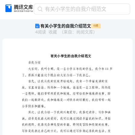
有
有关小学生的自我介绍范文
关
有关小学生的自我介绍范文
付费
小
4
阅读
收藏
（
来自
：
尚阅文库
）
学
生
的
自
我
介
自我介绍
绍