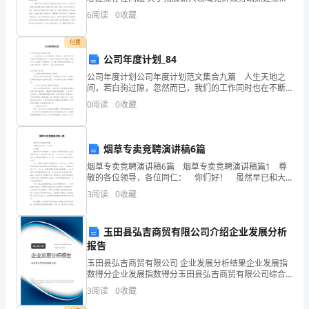
会
作用发挥 调研状况的沟通汇报 各位领导：为深入了解全
6
阅读
0
收藏
区新兴领域党群效劳站点
向
付费
大
公司年度计划_84
家
公司年度计划公司年度计划范文集合九篇 人生天地之
间，若白驹过隙，忽然而已，我们的工作同时也在不断
介
更新迭代中，不妨坐下来好好写写计划吧。相信许多人
0
阅读
0
收藏
会觉得计划很难写？以下是小编帮大家整理的公司年度
计划
绍
一
烟草专卖竞聘演讲稿6篇
烟草专卖竞聘演讲稿6篇 烟草专卖竞聘演讲稿篇1 尊
下
敬的各位领导，各位同仁： 你们好！ 虽然早已和大
家熟识了，但在这个特别的日子里，我还是要简单作个
我
3
阅读
0
收藏
自我介绍，我叫xx，今年35岁，中共党员
自
玉田县弘吉商贸有限公司介绍企业发展分析
己。
报告
玉田县弘吉商贸有限公司 企业发展分析结果企业发展指
首
数得分企业发展指数得分玉田县弘吉商贸有限公司综合
得分说明：企业发展指数根据企业规模、企业创新、企
先，
3
阅读
0
收藏
业风险、企业活力四个维度对企业发展情况进行评价。
该企