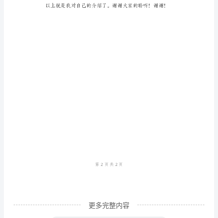
范
文
自
我
介
绍
大
家
好，
我
叫
小
更多完整内容
明，