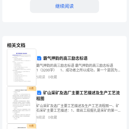
继续阅读
是
一
名
小
相关文档
学
断努力，能够成为更好的学生。
五
霸气押韵的高三励志标语
霸气押韵的高三励志标语 霸气押韵的高三励志标语
年
1（3200字） 1、成功者之所以成功，第一个是因为他
做别人不愿意做的事情。第二个他做别人不敢做的事
5
阅读
0
收藏
级
情。 2、别人笑我太疯癫，我笑他人看不穿。 3、
的
付费
矿山采矿及选厂主要工艺描述及生产工艺流
献。
学
程图
矿山采矿及选厂主要工艺描述及生产工艺流程图一、矿
生。
石采矿主要工艺描述：1、凿岩工段掘孔是采矿的第一道
工序，其作用内容是采用凿岩机在计划开采的范围内进
9
阅读
0
收藏
我
行穿凿炮孔，为其后的爆破工作提供装药空间；严格按
照当班
付费