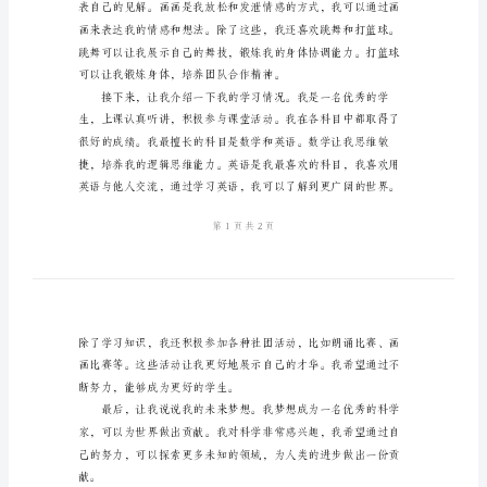
范
文
有
关
小
分享快乐和困难。
学
生
的
自
我
介
绍