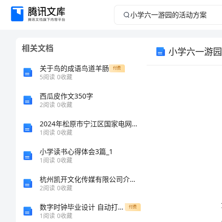
小
学
相关文档
小学六一游园
六
关于鸟的成语鸟道羊肠
付费
一
5
阅读
0
收藏
西瓜皮作文350字
游
2
阅读
0
收藏
园
2024年松原市宁江区国家电网招聘之文学哲学类考试题库及完整答案（精选题）
1
阅读
0
收藏
的
小学读书心得体会3篇_1
1
阅读
0
收藏
活
杭州凯开文化传媒有限公司介绍企业发展分析报告
动
2
阅读
0
收藏
发展。
数字时钟毕业设计 自动打铃器毕业设计及文献综述 毕业论文
付费
方
1
阅读
0
收藏