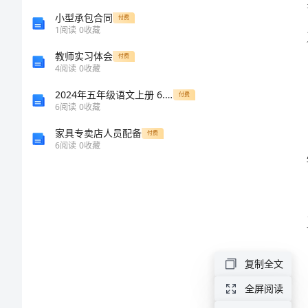
案
小型承包合同
付费
1
阅读
0
收藏
小
教师实习体会
付费
4
阅读
0
收藏
学
2024年五年级语文上册 6.梅花魂教案 新人教版
六
付费
6
阅读
0
收藏
工作。
一
家具专卖店人员配备
付费
游
6
阅读
0
收藏
园
的
活
动
复制全文
方
案
全屏阅读