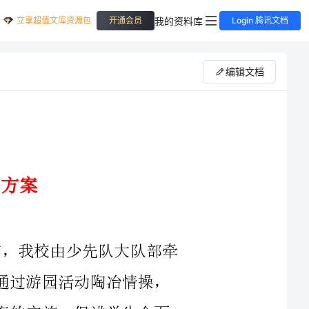
立享超值文库资源包
我的资料库
开通会员
Login 腾讯文档
编辑文档
为了让队员度过愉快的“六一”节，我校由少先队大队部牵
头组织各中队和大队部联合开展游园活动，通过游园活动陶冶情操，
获取知识，培养能力，并全面地推进素质教育的实施，促进学生全面