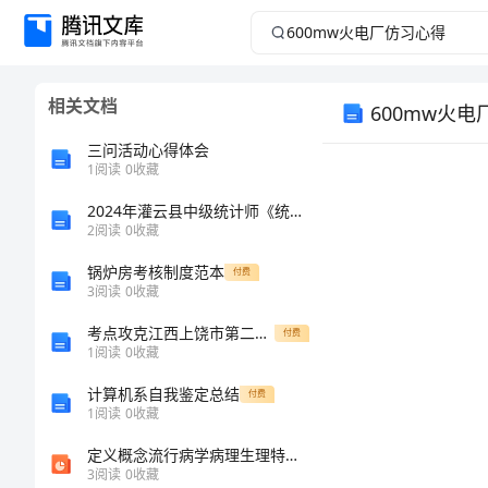
600mw
火
相关文档
600mw火
电
三问活动心得体会
厂
1
阅读
0
收藏
仿
2024年灌云县中级统计师《统计基础知识理论及相关知识》临考冲刺试题及答案
2
阅读
0
收藏
习
锅炉房考核制度范本
付费
3
阅读
0
收藏
心
考点攻克江西上饶市第二中学数学七年级上册第四单元几何图形初步专题测评练习题（含答案解析）
付费
1
阅读
0
收藏
得
计算机系自我鉴定总结
付费
600mw
1
阅读
0
收藏
火
定义概念流行病学病理生理特征临床表现治疗
3
阅读
0
收藏