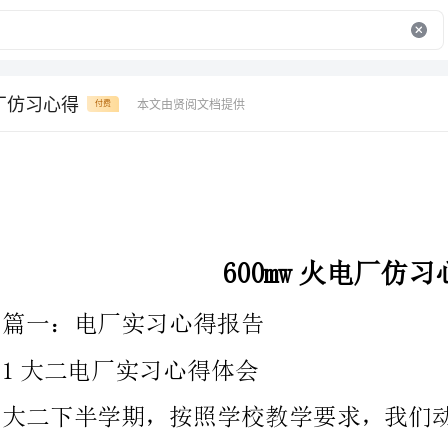
电厂仿习心得
本文由贤阅文档提供
付费
600mw火电厂仿习心得
篇一：电厂实习心得报告
1大二电厂实习心得体会
大二下半学期，按照学校教学要求，我们动本0
带着下于6月24日对太原第一发电厂和太原
实习。通过这次实习我们初步了解了太原市电力行业的历史以及现
状，接触了电厂生产的整个流程，认识到了当今电力行业所面临的