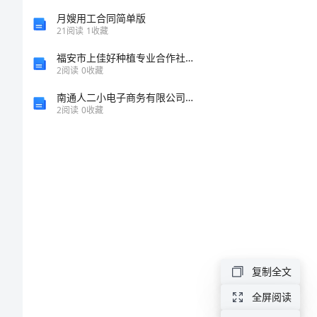
电
月嫂用工合同简单版
厂
21
阅读
1
收藏
仿
福安市上佳好种植专业合作社介绍企业发展分析报告
2
阅读
0
收藏
习
心
南通人二小电子商务有限公司介绍企业发展分析报告
2
阅读
0
收藏
得
篇
一：
电
厂
实
习
复制全文
心
全屏阅读