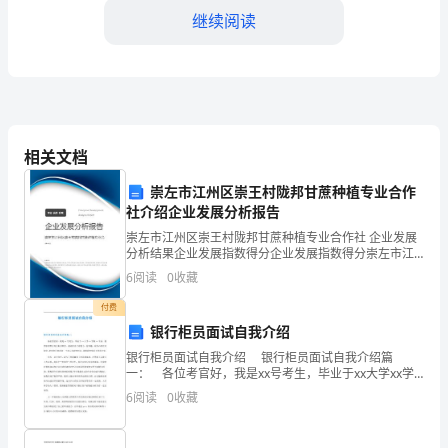
继续阅读
班
主
任
三、加强教学的五认真工作
工
1、备课
相关文档
作
崇左市江州区崇王村陇邦甘蔗种植专业合作
也
社介绍企业发展分析报告
由
崇左市江州区崇王村陇邦甘蔗种植专业合作社 企业发展
分析结果企业发展指数得分企业发展指数得分崇左市江
初
州区崇王村陇邦甘蔗种植专业合作社综合得分说明：企
6
阅读
0
收藏
业发展指数根据企业规模、企业创新、企业风险、企业
活力
时
付费
何使备课更具有实效性”这一问题。
银行柜员面试自我介绍
的
银行柜员面试自我介绍 银行柜员面试自我介绍篇
懵
一： 各位考官好，我是xx号考生，毕业于xx大学xx学
则》修订了五认真检查记录：
院xx专业，我想申请贵行综合柜员职位，我相信自己有
6
阅读
0
收藏
能力、有兴趣、有信心胜任该职位，希望贵行能给我
懂