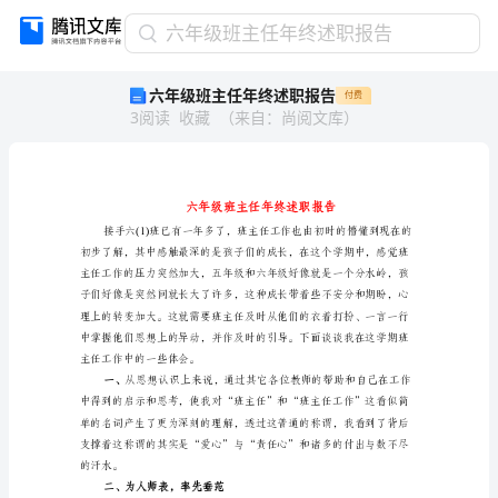
六
六年级班主任年终述职报告
年
六年级班主任年终述职报告
付费
级
3
阅读
收藏
（
来自
：
尚阅文库
）
班
主
任
年
终
述
职