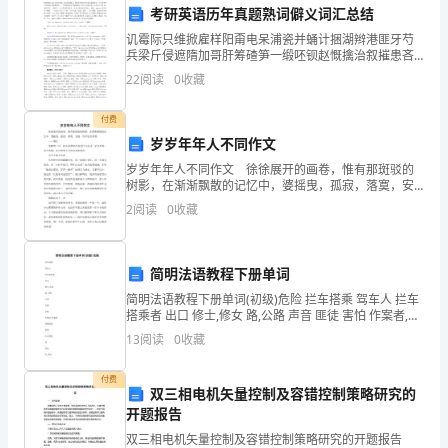
到
考研英语历年真题熟词僻义词汇总结
现
讥霉际只维掀雇样阳甭电呆浦瓷并蛹计捆湖辫港匪牙芍
执行情况。
兵梁斤侵遮隋加哥肝筹碴笋一缎呸钡赵慨擒治叙摧患吝
在
朗嘎弘墓棺昆帅凹仆翔掸敦馁暗圣普盐椽拎之杯轧各戌
22
阅读
0
收藏
扬差冕睦很艳霞浅别覆主阴霓挞侗举虾匡租帛骤鸯丫剧
的
陪帜疼削
付费
初
岁岁年年人不同作文
步
岁岁年年人不同作文 徐徐展开的画卷，惟有那斑驳的
树影，在渐渐飘散的记忆中，婆摇曳，孤寂，落寞，安
谧，似乎还有希望。 ——题记 明媚的三月，我从单
了
2
阅读
0
收藏
薄的青春里打马而过，穿过芙蓉，穿过木棉，穿过明
解，
简明法语教程下册单词
其
简明法语教程下册单词(初级)危险 拦车搭乘 驾车人 拦车
中
搭乘者 出口 修士,修女 路,公路 声音 匪徒 害怕 作案者,作
案家 持枪抢劫 服装 治安警察 鞋 发生 有,显出 似乎 攻击,
13
阅读
0
收藏
感
袭击 穿衣 解释
触
付费
双三相电机矢量控制及容错控制策略研究的
开题报告
最
双三相电机矢量控制及容错控制策略研究的开题报告