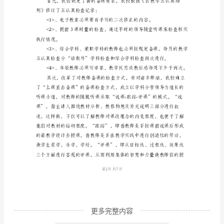
报
告
接
手
六
(1)
班
已
有
一
年
多
更多完整内容
了，