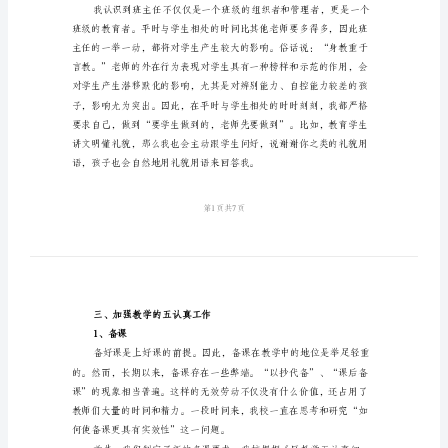
报
告
六
年
主任工作中的一些体会。
级
一、
班
主
任
年
的汗水。
终
二、为人师表，率先垂范
述
职