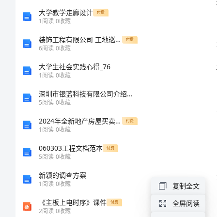
作
大学教学走廊设计
付费
1
阅读
0
收藏
总
装饰工程有限公司 工地巡检记录表
付费
6
阅读
0
收藏
结
大学生社会实践心得_76
1
阅读
0
收藏
批
深圳市银蓝科技有限公司介绍企业发展分析报告
评
5
阅读
0
收藏
与
2024年全新地产房屋买卖合同
付费
自
1
阅读
0
收藏
我
060303工程文档范本
付费
5
阅读
0
收藏
批
新颖的调查方案
评
1
阅读
0
收藏
复制全文
活
《主板上电时序》课件
全屏阅读
付费
合作。
2
阅读
0
收藏