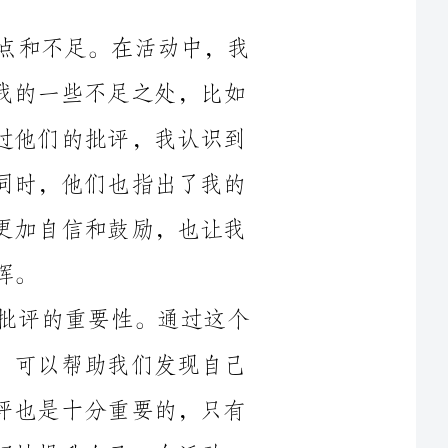
在沟通和团队合作方面还有提升的空间。通过他们的批评，我认识到
自己的不足，并且下定决心要改进和提升。同时，他们也指出了我的
一些优点，比如责任心和执行力强。这让我更加自信和鼓励，也让我
其次，这个活动让我明白了批评与自我批评的重要性。通过这个
活动，我认识到批评是一种宝贵的反馈机制，可以帮助我们发现自己
的问题，并且不断改进。与此同时，自我批评也是十分重要的，只有
己。在活动
中，我学会了如何正确地接受批评和自我批评，并且以积极的心态来
面对这些反馈。这让我意识到批评与自我批评对于个人成长和团队合
作的重要性，促使我更加努力地改进自己的不足，并且更好地与他人