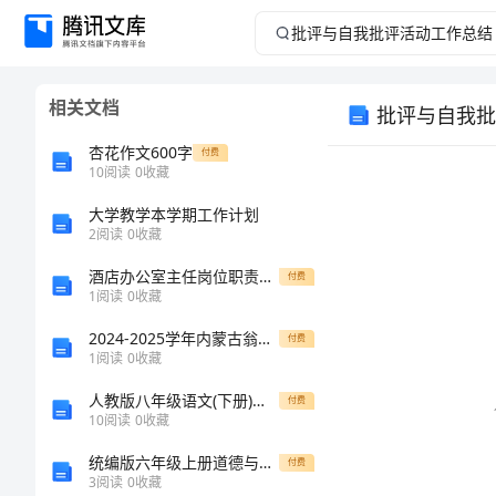
批
评
相关文档
批评与自我批
与
杏花作文600字
付费
自
10
阅读
0
收藏
大学教学本学期工作计划
我
2
阅读
0
收藏
批
酒店办公室主任岗位职责范本
付费
1
阅读
0
收藏
评
2024-2025学年内蒙古翁牛特旗乌丹二中高一数学第一学期期末质量跟踪监视试题含解析
付费
1
阅读
0
收藏
活
人教版八年级语文(下册)课内文言文阅读课时作业(附答案)
付费
动
10
阅读
0
收藏
统编版六年级上册道德与法治期中模拟考试及答案
付费
工
3
阅读
0
收藏