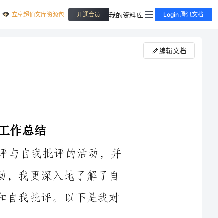
立享超值文库资源包
我的资料库
开通会员
Login 腾讯文档
编辑文档
在过去的一段时间里，我参与了一个批评与自我批评的活动，并
从中得到了很多的收获和成长。通过这个活动，我更深入地了解了自
己的优点和不足，并且学会了如何面对批评和自我批评。以下是我对
首先，这个活动让我意识到了自己的优点和不足。在活动中，我
收到了一些同事的批评和建议，他们指出了我的一些不足之处，比如