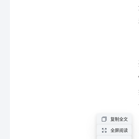
总
结
车
行
售
后
服
务
个
人
复制全文
工
全屏阅读
作