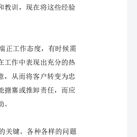
作为销售售后服务人员，最重要的是要端正工作态度，有时候需
要付出比普通员工更多的努力和耐心。只要在工作中表现出充分的热
情和专业精神，就能够赢得客户的信赖和满意，从而将客户转变为忠
实粉丝。在处理客户投诉或疑问时，千万不能搪塞或推卸责任，而应
在销售售后服务领域，细节是决定成败的关键。各种各样的问题
可能随时出现，因此要时刻保持警惕和细心。解决问题的过程中一定
要详细记录解决过程，以便后续的处理和跟进。此外，给客户的解释
作为一名销售售后服务人员，除了工作态度和细节要到位之外，