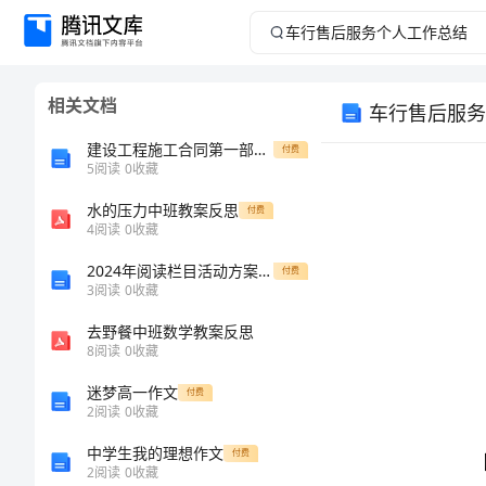
车
行
相关文档
车行售后服务
售
建设工程施工合同第一部分合同协议书
付费
后
5
阅读
0
收藏
水的压力中班教案反思
服
付费
4
阅读
0
收藏
务
2024年阅读栏目活动方案设计小学阅读活动方案
付费
3
阅读
0
收藏
个
去野餐中班数学教案反思
8
阅读
0
收藏
人
迷梦高一作文
付费
工
2
阅读
0
收藏
中学生我的理想作文
付费
作
2
阅读
0
收藏