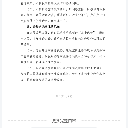
工
作
总
结
2023
年
上
二、新媒体发展成效显著
半
年，
我
镇
委
更多完整内容