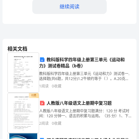
团
继续阅读
结
带
领
全
的建设和推广，取得
相关文档
体
教科版科学四年级上册第三单元《运动和
党
力》测试卷精品（b卷）
教科版科学四年级上册第三单元《运动和力》测试卷一.
员、
随时随地了解政府工
选择题(共6题，共12分)1.2牛顿约等于（ ）。A.20克的
力 B.200克的力 C.2000克的力2.依靠反冲力作用运动的
干
1
阅读
0
收藏
部
付费
人教版八年级语文上册期中复习题
和
人教版八年级语文上册期中复习题满分：120 分 考试时
间：120 分钟一、语言的积累与运用。（35 分）1、下
群
列加点的字注音完全正确的一项是（ ）A．掠．过(lüè)
2
阅读
0
收藏
甲胄．(zhòu) 口径．(jì
众，