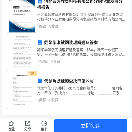
按
河北嘉硕教育科技有限公司介绍企业发展分
析报告
照
群众提供了便捷的学
河北嘉硕教育科技有限公司 企业发展分析结果企业发展
指数得分企业发展指数得分河北嘉硕教育科技有限公司
党
三、宣传成果彰显镇风貌
综合得分说明：企业发展指数根据企业规模、企业创
1
阅读
0
收藏
新、企业风险、企业活力四个维度对企业发展情况进行
的
评价。
工
翻浆毕淑敏阅读理解题及答案
翻浆毕淑敏阅读理解题及答案 那年，我五一放假回
作
家，搭了一辆运送旧轮胎的货车，夜幕降临才进入离家
断提高。
百来里的戈壁。正是春天，道路翻浆①。 突然一根土
12
阅读
0
收藏
要
柱，遮挡了银色的车灯。 你找死吗?司机大喊。我这
求，
付费
代领驾驶证的委托书怎么写
紧
代领驾驶证的委托书怎么写合同编号：__________合同各
我镇旅游、农业等产业的发展。
紧
方：甲方（委托方）：__________地址：__________联系方
式：__________乙方（受托方）：__________地址：_
1
阅读
0
收藏
围
绕
中
立即使用
资，推动我镇经济的高质量发展。
收藏
分享
更多