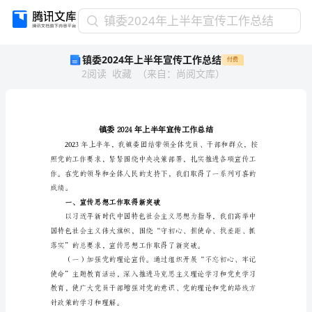
镇
镇委2024年上半年宣传工作总结
委
镇委2024年上半年宣传工作总结
付费
2024
2
阅读
收藏
（
来自
：
尚阅文库
）
年
上
半
年
宣
传
工