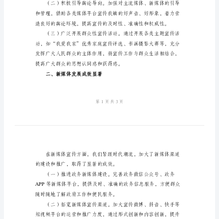
作
成绩。
总
一、宣传思想工作取得新突破
结
镇
委
2024
年
上
半
年
针政策的学习和理解。
宣
传