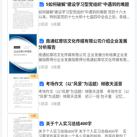
销
5如何破解“建设学习型党组织”中遇到的难题
售
如何破解“建设学习型党组织”中遇到的难题 党的十六大
以来，特别是党的十七大和十七届四中全会之后，各级
人
党组织按照中央的部署和要求，大力推进理论武装工
2
阅读
0
收藏
作，努力建设学习型社会和学习型党组织，取得了明显
员
南通虹摩坊文化传媒有限公司介绍企业发展
的
分析报告
一
南通虹摩坊文化传媒有限公司 企业发展分析结果企业发
展指数得分企业发展指数得分南通虹摩坊文化传媒有限
职，
公司综合得分说明：企业发展指数根据企业规模、企业
2
阅读
0
收藏
创新、企业风险、企业活力四个维度对企业发展情况进
现
行评
付费
考场作文（以“风景”为话题）倾歌天涯景
向
考场作文（以“风景”为话题）倾歌天涯景 考场作文（以
您
“风景”为话题）倾歌天涯景 初三一班 包子童 记忆
里，总有一些风景，让我无法忘却，就那样深深浅浅的
1
阅读
0
收藏
萦绕在记忆深处，或许是因为那里的景
呈
付费
上
关于个人实习总结400字
我
关于个人实习总结400字 关于个人实习总结400字 实
习要求的其实并非一个多么完美的结局，而是在那份工