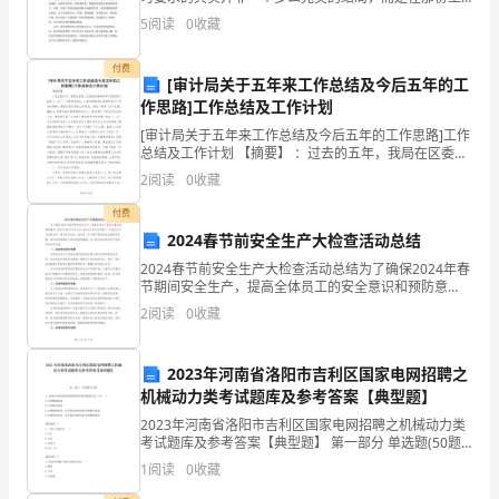
的
作实践的过程所获得的感悟与理性收获。下面是关于个
5
阅读
0
收藏
人实习总结400字，欢迎参考阅读！ 这次实
年
付费
[审计局关于五年来工作总结及今后五年的工
终
作思路]工作总结及工作计划
个
[审计局关于五年来工作总结及今后五年的工作思路]工作
总结及工作计划 【摘要】 ：过去的五年，我局在区委、
人
区府的正确领导和市局的精心指导下，以十七大精神为
2
阅读
0
收藏
指导，认真贯彻落实全国和市审计工
工
付费
2024春节前安全生产大检查活动总结
作
2024春节前安全生产大检查活动总结为了确保2024年春
总
节期间安全生产，提高全体员工的安全意识和预防意
识，我们于XX年X月X日～XX年X月X日开展了一次安全生
2
阅读
0
收藏
结。
产大检查活动。通过这次活动，我们进一步了解
2024
2023年河南省洛阳市吉利区国家电网招聘之
年
机械动力类考试题库及参考答案【典型题】
2023年河南省洛阳市吉利区国家电网招聘之机械动力类
是
考试题库及参考答案【典型题】 第一部分 单选题(50题)
1、使用中如发现因轴承磨损而致使间隙增大时，应( )。
1
阅读
0
收藏
一
A.只调整前轴承B.只调整