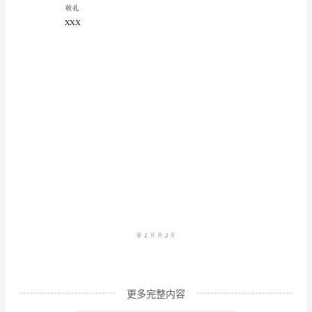
了客户满意度和转化率。
售
人
员
年
队整体的销售绩效。
终
个
人
工
作
总
结
尊
更多完整内容