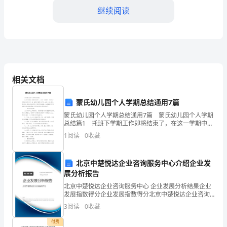
敬
继续阅读
的
领
导：
我
持续发展贡献力量。
相关文档
在
蒙氏幼儿园个人学期总结通用7篇
2024
蒙氏幼儿园个人学期总结通用7篇 蒙氏幼儿园个人学期
年
总结篇1 托班下学期工作即将结束了，在这一学期中，
的工作中取得更大的成就。
回顾这一学期自己的工作，我一直再不短努力学习，全
1
阅读
0
收藏
度
身心投入其中，朝着做一名优秀的幼师这个目标而奋
担
北京中楚悦达企业咨询服务中心介绍企业发
此致
展分析报告
任
北京中楚悦达企业咨询服务中心 企业发展分析结果企业
敬礼
公
发展指数得分企业发展指数得分北京中楚悦达企业咨询
服务中心综合得分说明：企业发展指数根据企业规模、
3
阅读
0
收藏
XXX
司
企业创新、企业风险、企业活力四个维度对企业发展情
况进
付费