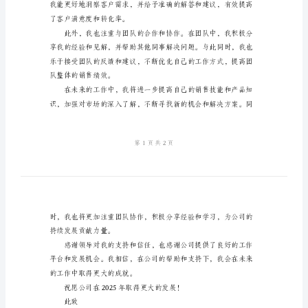
个
终个人工作总结。
人
工
切合作，取得了一系
作
总
结
了良好的合作关系。
2024
年
公
司
销