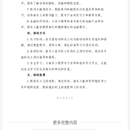
一、
引
言
零
三、培训内容
售
业
是
目
前
全
球
最
更多完整内容
具