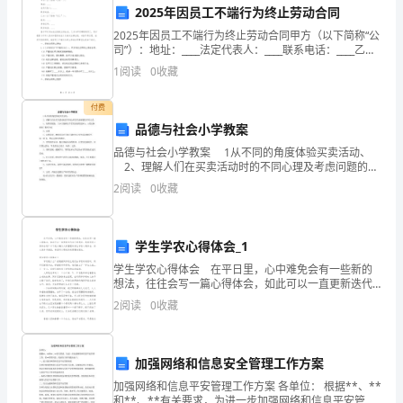
2025年因员工不端行为终止劳动合同
都
2025年因员工不端行为终止劳动合同甲方（以下简称“公
有
司”）：地址：____法定代表人：____联系电话：____乙方
（以下简称“员工”）：姓名：____身份证号：____联系电
1
阅读
0
收藏
话：____鉴于甲方系
大
四、培训方式
付费
量
品德与社会小学教案
的
品德与社会小学教案 1从不同的角度体验买卖活动、
2、理解人们在买卖活动时的不同心理及考虑问题的不
新
同方式。 1、较厚的纸张，大小以能够让学舌果农按照
2
阅读
0
收藏
比例1：1的比例画出T恤衫为宜 2、
员
工
富的员工进行指导和辅导。
学生学农心得体会_1
学生学农心得体会 在平日里，心中难免会有一些新的
加
想法，往往会写一篇心得体会，如此可以一直更新迭代
自己的想法。怎样写好心得体会呢？以下是小编为大家
入
2
阅读
0
收藏
整理的学生学农心得体会，供大家参考借鉴，希望可以
帮助到
这
五、培训效果
加强网络和信息安全管理工作方案
个
加强网络和信息平安管理工作方案 各单位： 根据**、**
行
和**、**有关要求，为进一步加强网络和信息平安管理