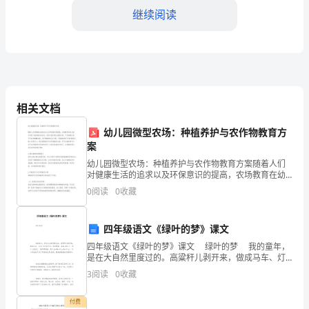
活
继续阅读
力
和
竞
争
相关文档
力
幼儿园微型农场：种植养护与农作物教育方
案
的
幼儿园微型农场：种植养护与农作物教育方案随着人们
对健康生活的追求以及环保意识的提高，农场教育在幼
行
儿园中受到了越来越多的关注。在幼儿园中建立微型农
0
阅读
0
收藏
场，不仅能够让孩子们亲身接触自然，学习植物的生长
员工的服务意识和服务能力。
业
过程，还
之
四年级语文《绿叶的梦》课文
四年级语文《绿叶的梦》课文 绿叶的梦 我的童年，
一，
是在大自然里度过的。高粱秆儿剥开来，做成马车、灯
笼;河边抓把泥，捏成碾磨、盆碗;柳条儿、苇叶儿做笛
3
阅读
0
收藏
每
子，葫芦瓢做船，荷叶当伞&he
年
付费