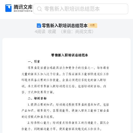
零
零售新入职培训总结范本
售
零售新入职培训总结范本
付费
新
4
阅读
收藏
（
来自
：
尚阅文库
）
入
职
培
训
总
结
一、引言
范