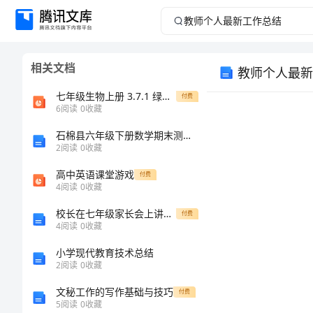
教
师
相关文档
教师个人最新
个
七年级生物上册 3.7.1 绿色植物是食物之源课件 （新版）苏教版
付费
人
6
阅读
0
收藏
石棉县六年级下册数学期末测试卷精选答案
最
2
阅读
0
收藏
新
高中英语课堂游戏
付费
4
阅读
0
收藏
工
校长在七年级家长会上讲话稿
付费
4
阅读
0
收藏
作
小学现代教育技术总结
总
2
阅读
0
收藏
文秘工作的写作基础与技巧
付费
结
5
阅读
0
收藏