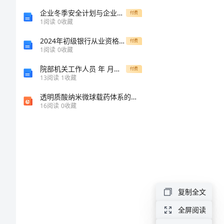
教
企业冬季安全计划与企业出纳年终工作总结范文汇编
付费
1
阅读
0
收藏
师
2024年初级银行从业资格《个人理财》能力测试试题B卷 含答案
付费
个
1
阅读
0
收藏
人
院部机关工作人员 年 月考勤签到花名册
付费
13
阅读
1
收藏
最
中健康成长。
透明质酸纳米微球载药体系的研究
新
16
阅读
0
收藏
工
作
总
结
教
复制全文
师
全屏阅读