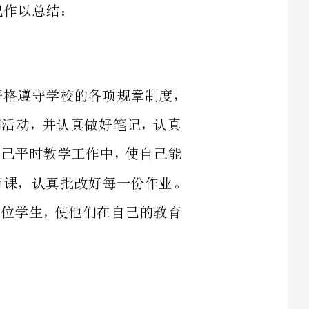
参与到学校争优创先的活动中，平时，严格遵守学校的各项规章制度，
项政治学习和活动，并认真做好笔记，认真
不断渗透到自己平时教学工作中，使自己能
不断发展的教育新形势。每天认真备好每一节课，认真批改好每一份作业。
关心热爱每一位学生，使他们在自己的教育
英语教学工作，在自己与学生共同
补习班在内的第三名的好成绩;下
作和班主任工作。在教学中我始终把
的`学习热情，促进学生全面发展
的有力手段。管理方面，我本着魏书生的承