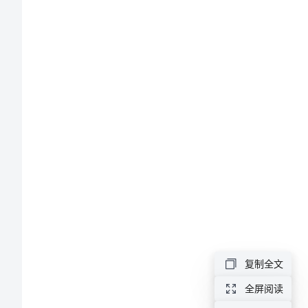
程
姓名:______
管
考号:______
理
与
实
务》
模
拟
复制全文
试
全屏阅读
A.
卷