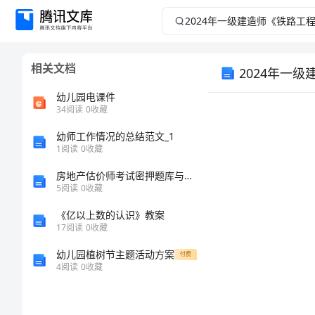
2024
年
相关文档
2024年一
一
幼儿园电课件
级
34
阅读
0
收藏
建
幼师工作情况的总结范文_1
1
阅读
0
收藏
造
房地产估价师考试密押题库与答案解析房地产开发经营与管理模拟8
5
阅读
0
收藏
考试须知：
师
《亿以上数的认识》教案
17
阅读
0
收藏
《铁
幼儿园植树节主题活动方案
付费
路
4
阅读
0
收藏
工