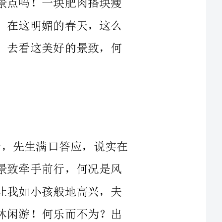
遂后与先生打了个电话，请与同行，先生满口答应，说实在
话，我们结婚许多年一路走来，很少去为了景致牵手前行，何况是风
花雪月，那更是少之又少。这满口的答应，让我如小孩般地高兴，夫
妻间，本来就要互动，相互培养共同爱好，休闲游！何乐而不为？出
盼望的日期一天天来临，满心的激动也一天天装满，到了三
月份中旬，扳算日子查询，才发现，我们成行的日期与先生的节假日
刚好错过，与他商议是否可能松动？回答是不行的。失落的心如掉冰