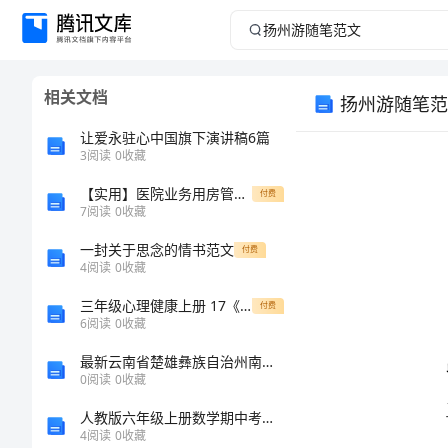
扬
州
相关文档
扬州游随笔范
游
让爱永驻心中国旗下演讲稿6篇
随
3
阅读
0
收藏
【实用】医院业务用房管理规定
笔
付费
7
阅读
0
收藏
范
一封关于思念的情书范文
付费
4
阅读
0
收藏
文
三年级心理健康上册 17《灾难面前要冷静》教案 北师大版
付费
6
阅读
0
收藏
扬
最新云南省楚雄彝族自治州南华县材料员考试题库参考答案
州
0
阅读
0
收藏
游
人教版六年级上册数学期中考试试卷（历年真题）word版
4
阅读
0
收藏
随