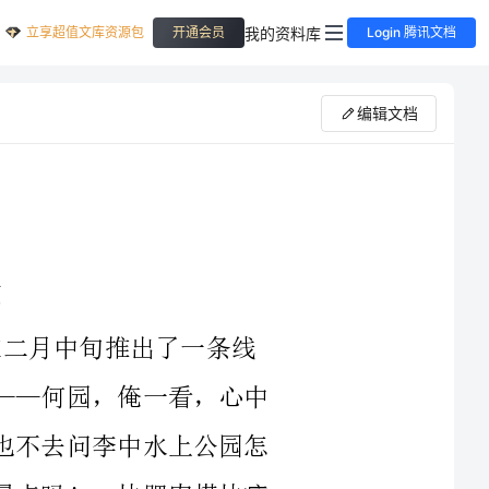
立享超值文库资源包
我的资料库
开通会员
Login 腾讯文档
编辑文档
，本色户外群在二月中旬推出了一条线
路：兴化油菜——李中森林公园——瘦西湖——何园，俺一看，心中
立即一阵升腾，且不知兴化的油菜田如何？也不去问李中水上公园怎
样？单就这瘦西湖，就把我的心紧紧抓住。景点吗！一块肥肉搭块瘦
肉，也是很正常的事。“烟花三月下扬州”，在这明媚的春天，这么
好的三月，恰巧这么好的闲情，与先生携手，去看这美好的景致，何