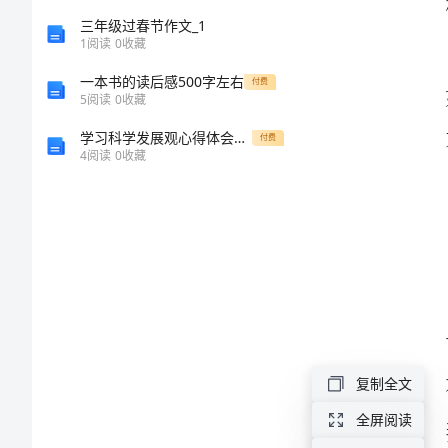
笔
三年级过春节作文_1
1
阅读
0
收藏
范
一本书的读后感500字左右
付费
文
5
阅读
0
收藏
学习科学发展观心得体会：科学发展，以人为本富民强民
付费
4
阅读
0
收藏
如
果
没
有
记
错
的
复制全文
话，
全屏阅读