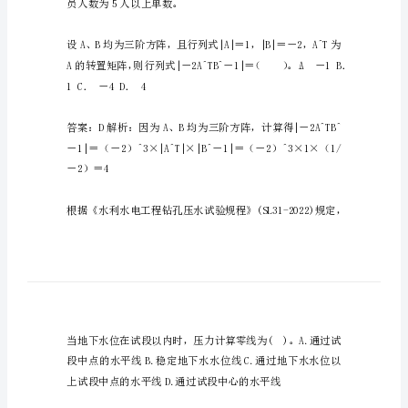
电）
考
1卷
试
真
答案：C解析：
题
精
选
及
员人数为5人以上单数。
答
案