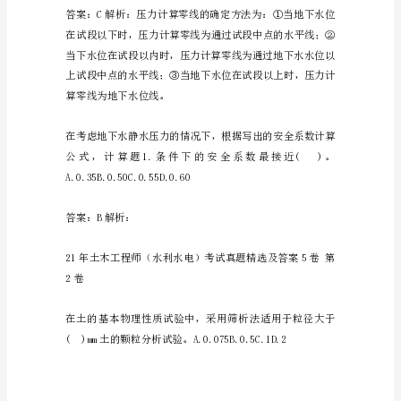
5
卷
1C．－4D．4
21
年
土
木
工
－2）＝4
程
师
（水
利
水