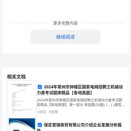
电）
考
更多完整内容
试
继续阅读
真
题
精
选
相关文档
及
2024年常州市钟楼区国家电网招聘之机械动
答
力类考试题库精品【各地真题】
案
2024年常州市钟楼区国家电网招聘之机械动力类考试题
库精品【各地真题】 第一部分 单选题(50题) 1、( )通常
5
应成对使用。A.深沟球轴承B.圆锥滚子轴承C.推力球轴承
1
阅读
0
收藏
D.圆柱滚子轴承【答
卷
保定君锦商贸有限公司介绍企业发展分析报
21
告