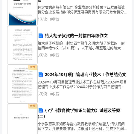
年
保定君锦商贸有限公司 企业发展分析结果企业发展指数
得分企业发展指数得分保定君锦商贸有限公司综合得分
算零线为地下水位线。
说明：企业发展指数根据企业规模、企业创新、企业风
土
1
阅读
0
收藏
险、企业活力四个维度对企业发展情况进行评价。该企
业的
木
给大胡子叔叔的一封信四年级作文
工
给大胡子叔叔的一封信四年级作文 给大胡子叔叔的一封
信四年级作文（共10篇），以下是小编整理过的给大胡
程
子叔叔的一封信四年级作文，欢迎阅读分享，希望对您
3
阅读
0
收藏
有所帮助。篇1：给大胡子叔叔的一封信四年级
师
A.0.35B.0.50C.0.55D.0.60
付费
（水
2024年10月项目管理专业技术工作总结范文
利
2024年10月项目管理专业技术工作总结范文2024年项目
管理专业技术工作总结2024年对于我作为项目管理专业
答案：B解析：
水
技术人员而言，是充满挑战和机遇的一年。在这一年
5
阅读
0
收藏
里，我积极参与了多个项目的管理工作，并取得了
电）
付费
小学《教育教学知识与能力》试题及答案
考
(二）
试
小学教育教学知识与能力教育教学知识与能力.请认真阅
2卷
读下文，并按要求作答。请根据上述材料，完成下列问
题。（1）请简述教师课堂上“创设语境”需要考虑的基本