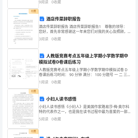
真
9
阅读
0
收藏
要素。（10分）（2）如指导中年级小学生学习上述内
题
付费
酒店传菜辞职报告
精
酒店传菜辞职报告 酒店传菜辞职报告1 尊敬的领导：
选
您好，首先非常感谢这一年来您们对我的关心及照顾，
让我学到很多也体会很多，由于本人能力有限，很多工
3
阅读
0
收藏
作上的疏忽和缺陷您们都能宽容我并时时教导我前进，
及
答
人教版竞赛考点五年级上学期小学数学期中
模拟试卷D卷课后练习
案
人教版竞赛考点五年级上学期小学数学期中模拟试卷 D
5
卷课后练习时间： 90 分钟 满分： 100 分题号 一 二 三
总分得分一、基础练习 (40 分 )一块长方形玻璃长 1.2
1
阅读
0
收藏
卷
米，宽 0.8 米
付费
第
小妇人读书感悟
1
小妇人读书感悟《小妇人》是美国作家路易莎·梅·奥尔科
特的代表作之一，也是我在读书过程中最为喜爱的一部
卷
作品。这部小说通过描述四个性格迥异、面对各自困境
5
阅读
0
收藏
的姐妹们的生活经历，展现了女性在19世纪美国社会中
的
答
付费