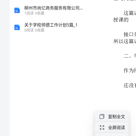
峰》
柳州市尚亿商务服务有限公司介绍企业发展分析报告
1
阅读
0
收藏
教
关于学校师德工作计划5篇_1
0
阅读
0
收藏
学
课
件
人
教
版
三
复制全文
年
全屏阅读
级