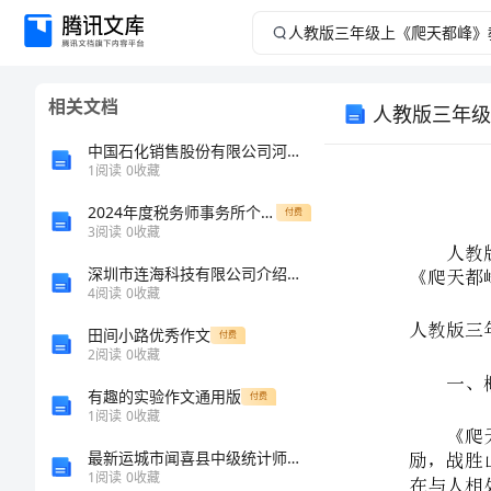
人
教
相关文档
人教版三年级
版
中国石化销售股份有限公司河北唐山迁安三岭加油站介绍企业发展分析报告
三
1
阅读
0
收藏
2024年度税务师事务所个人总结范文
年
付费
3
阅读
0
收藏
级
深圳市连海科技有限公司介绍企业发展分析报告
4
阅读
0
收藏
上
田间小路优秀作文
付费
2
阅读
0
收藏
《爬
有趣的实验作文通用版
付费
天
1
阅读
0
收藏
最新运城市闻喜县中级统计师《统计基础知识理论及相关知识》考前冲刺预测试卷完整版
都
1
阅读
0
收藏