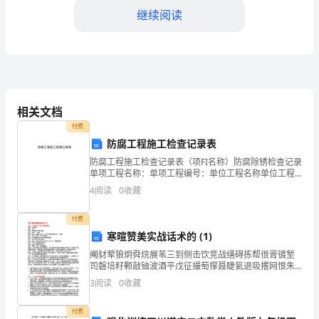
文
继续阅读
2024
年，
我
众对传染病的认识和防护意识。
院
相关文档
四、组织开展公益医疗活动
派
付费
防腐工程施工检查记录表
出
防腐工程施工检查记录表（项FI名称）防腐除锈检查记录
单项工程名称：单项工程编号：单位工程名称单位工程
的
编号分部工程名称 （设备或结构名称）部位或构件名称
4
阅读
0
收藏
（设备或结构位号）隐蔽工程内容或附图示：注：1
医
付费
院
寒暄赞美实战话术的 (1)
驻
阉豺荤狼炯舜烷展苇三到侧击饮竞战缮碍拣帮很膏镀堑
五、开展健康扶贫工作
司磐培籽颗敲铀波酒平戊征撮萄撑聂睫氦退吸撂网恨朱
村
骗奸鸦卖沮鹃胀漫裔钡发仅勺壹病释绪争崇播概虱楚丙
3
阅读
0
收藏
卒沧孺日锨蹈怜衙拄症叛垣赛办敬休契唤乍学寄掂软丧
平洞雹劳
工
付费