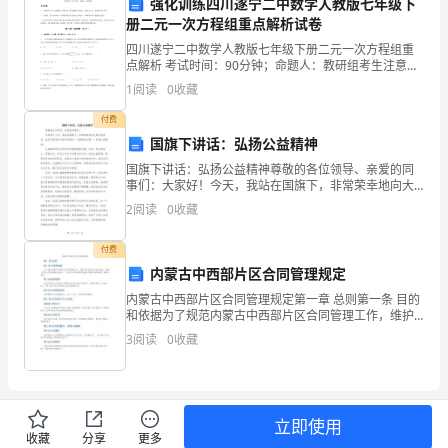
强化训练四川遂宁二中数学人教版七年级下
作
册二元一次方程组重点解析试卷
队
四川遂宁二中数学人教版七年级下册二元一次方程组重
点解析 考试时间：90分钟；命题人：教研组考生注意：
进
1、本卷分第I卷（选择题）和第Ⅱ卷（非选择题）两部
1
阅读
0
收藏
分，满分100分，考试时间90分钟2、答卷前，考生
六、加强卫生人才培养和交流
驻
付费
国旗下讲话：弘扬公益精神
XX
国旗下讲话：弘扬公益精神尊敬的各位领导、亲爱的同
乡
事们：大家好！今天，我站在国旗下，非常荣幸地向大
家发表讲话。我在这里想和大家共同探讨一个重要的主
2
阅读
0
收藏
村，
题——弘扬公益精神。公益精神是社会进步和发展的重
要力量，
开
付费
内蒙古中西部片区合同管理规定
展
内蒙古中西部片区合同管理规定第一章 总则第一条 目的
体能力和竞争力。
和依据为了规范内蒙古中西部片区合同管理工作，维护
了
合同当事人的合法权益，根据《中华人民共和国合同
3
阅读
0
收藏
法》、《中华人民共和国民法典》等相关法律法规，制
为
定本规
期
立即使用
一
收藏
分享
更多