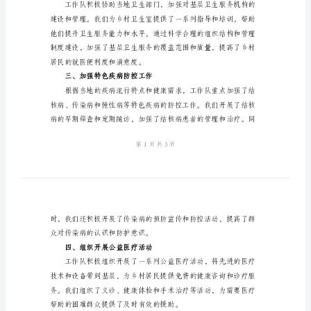
作
得了显著的成效。
情
一、深入开展群众
况
总
结
范
文
为。
2024
二、建立健全基层
年
医