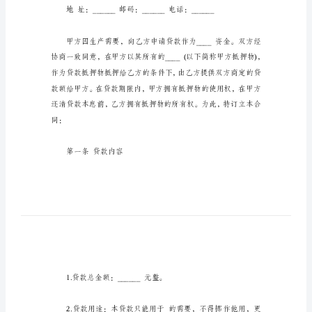
版
_1
抵
押
借
款
合
同
范
文
通
用