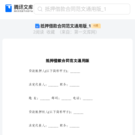
抵
抵押借款合同范文通用版_1
押
抵押借款合同范文通用版_1
付费
借
2
阅读
收藏
（
来自
：
第一文库网
）
款
合
同
范
文
通
用