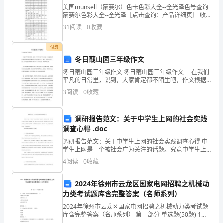
美国munsell（蒙赛尔）色卡色彩大全--全光泽色号查询
码：
蒙赛尔色彩大全--全光泽［点击查询：产品详细页］ 收
录的色号.2.5R起止的色彩编号2.5R/9/22.5
______
31
阅读
0
收藏
R/8/22.5R/8/42.5R
电
付费
冬日蕺山园三年级作文
话：
冬日蕺山园三年级作文 冬日蕺山园三年级作文 在我们
______
平凡的日常里，说到，大家肯定都不陌生吧，作文根据
写作时限的不同可以分为限时作文和非限时作文。那
3
阅读
0
收藏
贷
么，怎么去写作文呢？以下是为大家的冬日蕺山园三年
级作
同具有同等法律效力。
款
调研报告范文：关于中学生上网的社会实践
调查心得 .doc
抵
调研报告范文：关于中学生上网的社会实践调查心得 中
押
学生上网是一个被社会广为关注的话题。究竟中学生上
网有何得利弊，中学生自己又是怎么看待这个问题的
4
阅读
0
收藏
权
呢？为此，我们以中学生为什么爱上网为主线，进行
人
2024年徐州市云龙区国家电网招聘之机械动
________日止。
力类考试题库含完整答案（名师系列）
抵
2024年徐州市云龙区国家电网招聘之机械动力类考试题
押
库含完整答案（名师系列） 第一部分 单选题(50题) 1、
工作前，应预先灌满液体的原因( )。A.把泵内空气排除B.