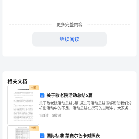
法
定
更多完整内容
代
表
继续阅读
人：
______
1.贷款总金额：______元整。
职
相关文档
务：
付费
______
关于敬老院活动总结5篇
地
不得使用贷款进行违法活动。
关于敬老院活动总结5篇 通过写活动总结能够帮助我们分
析出活动中的不足，活动总结在撰写的过程中，大家务
址：
必要注意词句恰当，以下是小编精心为您推荐的关于敬
1
阅读
0
收藏
老院活动总结5篇，供大家参考。 关于敬
______
3.贷款期限：
付费
邮
国际标准 蒙赛尔色卡对照表