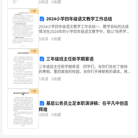
借
0
阅读
0
收藏
增大离心力C.增大液体
款
付费
合
定执行。
2024小学四年级语文教学工作总结
同
2024小学四年级语文教学工作总结一、教学目标的达成
范
情况在2024年的小学四年级语文教学中，我以“培养学生
语文学习的兴趣，提高阅读能力和运用语言的能力”为目
文
5
阅读
0
收藏
标，在教学中注重培养学生的阅读兴趣，提高学生
5.贷款的支取：
通
用
付费
三年级班主任新学期寄语
版
贷
三年级班主任新学期寄语 同学们，当你们告别了愉快
的寒假，重回美丽的校园，当你们手捧崭新的课本，再
款
一次坐进宽敞明亮的教室时，你们的心中是否也充满了
1
阅读
0
收藏
抵
希望，有一股新的冲动，一个新的目标在你心中涌起？
面对新
押
付费
人
基层公务员立足本职演讲稿：在平凡中创造
(以
辉煌
下
3
阅读
0
收藏
简
称
甲