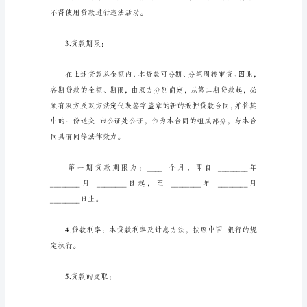
版
贷
款
抵
押
人
(以
同：
下
简
第一条贷款内容
称
甲
方)：
______