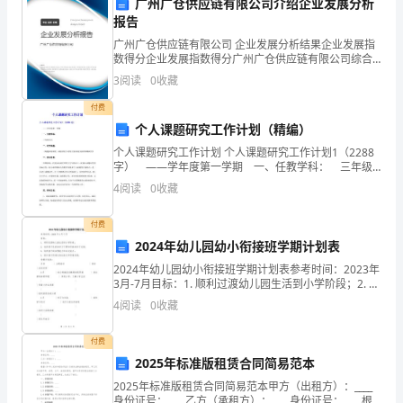
广州广仓供应链有限公司介绍企业发展分析
优
报告
答案：C
选
广州广仓供应链有限公司 企业发展分析结果企业发展指
数得分企业发展指数得分广州广仓供应链有限公司综合
得分说明：企业发展指数根据企业规模、企业创新、企
河
3
阅读
0
收藏
5.,()
关于社会化下列说法不正确的是。
业风险、企业活力四个维度对企业发展情况进行评价。
该企
南
付费
A:
个人课题研究工作计划（精编）
省
B::
个人课题研究工作计划 个人课题研究工作计划1（2288
字） ——学年度第一学期 一、任教学科： 三年级
平
C::
语文 二、研究课题： 《构建和谐课堂，减轻农村小
4
阅读
0
收藏
学生过重课业负担的策略研究》 三、指导
顶
D:
付费
山
答案：A
2024年幼儿园幼小衔接班学期计划表
市
2024年幼儿园幼小衔接班学期计划表参考时间：2023年
3月-7月目标：1. 顺利过渡幼儿园生活到小学阶段；2. 培
物
养孩子良好的学习习惯和积极的学习态度；3. 培养孩子
4
阅读
0
收藏
的自理能力和社交能力；4. 提升
()
业管理原则。
业
付费
A:
规范调研
公
2025年标准版租赁合同简易范本
B:
追求高档
2025年标准版租赁合同简易范本甲方（出租方）：____
司
身份证号：____乙方（承租方）：____身份证号：____根