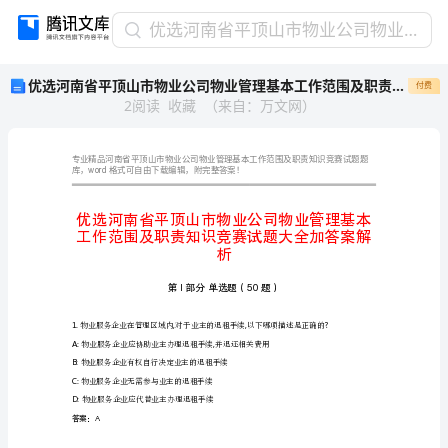
优
优选河南省平顶山市物业公司物业管理基本工作范围及职责知识竞赛试题大全加答案解析
选
优选河南省平顶山市物业公司物业管理基本工作范围及职责知识竞赛试题大全加答案解析
付费
河
2
阅读
收藏
（
来自
：
万文网
）
南
省
平
顶
word
库，
山
市
物