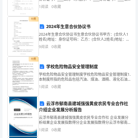
据《中华人民共和国合同法》及相关法律法规的规定，
C:
讲究效益
物
1
阅读
0
收藏
甲乙双方本着平等、自愿、公平、诚信
业
付费
2024年生意合伙协议书
管
2024年生意合伙协议书生意合伙协议书甲方：(合伙人1
理
姓名)地址：身份证号码：乙方：(合伙人2姓名)地址：身
份证号码：丙方：(合伙人3姓名)地址：身份证号码：鉴
9
阅读
0
收藏
于甲、乙、丙各方就合伙经营某项生意达成一
基
付费
本
学校危险物品安全管理制度
工
学校危险物品安全管理制度学校危险物品安全管理制度1.
本制度所指的危险品包括汽油、煤油、酒精、液化石油
作
气、氧气、电石、液氧、保险粉、盐酸、醋酸等物品。2.
1
阅读
0
收藏
对危险物品的管理。必须贯彻“控制使用、重点管理、
范
云浮市郁南县建城强强黄皮农民专业合作社
围
介绍企业发展分析报告
及
云浮市郁南县建城强强黄皮农民专业合作社 企业发展分
析结果企业发展指数得分企业发展指数得分云浮市郁南
职
县建城强强黄皮农民专业合作社综合得分说明：企业发
1
阅读
0
收藏
展指数根据企业规模、企业创新、企业风险、企业活力
责
四个