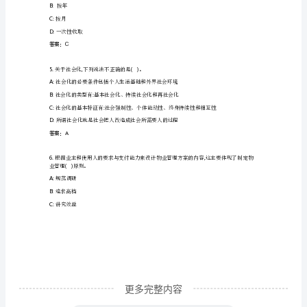
工
A:
营业成本
作
B:
咨询费用
范
C:
财务费用
D:
管理费用
围
答案：A
及
职
3.
()
的特征最相近的描写的方法叫做。
责
A:
情境模拟法
知
识
竞
更多完整内容