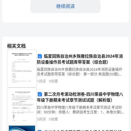
赛
继续阅读
试
word
库，
题
B:
小组评价法
大
相关文档
C:
关键事件法
全
D:
临夏回族自治州乡族撒拉族自治县2024年消
强制选择法
防设备操作员考试题库带答案（综合题）
答案：D
加
临夏回族自治州乡族撒拉族自治县2024年消防设备操作
员考试题库带答案（综合题） 第一部分 单选题(50题)
1、（）是消防设施操作员做好本职工作客观基础和基本
1
阅读
0
收藏
答
需要。A.以人为本B.生命至上C.忠
4.?
物业服务费通常以什么形式收取
第二次月考滚动检测卷-四川荣县中学物理八
案
A:
按季度
年级下册期末考试章节测试试题（解析版）
B:
按年
四川荣县中学物理八年级下册期末考试章节测试 考试时
解
间：90分钟；命题人：教研组考生注意：1、本卷分第I
C:
卷（选择题）和第Ⅱ卷（非选择题）两部分，满分100
按月
3
阅读
0
收藏
分，考试时间90分钟2、答卷前，考生务必用0.5
析
D:
一次性收取