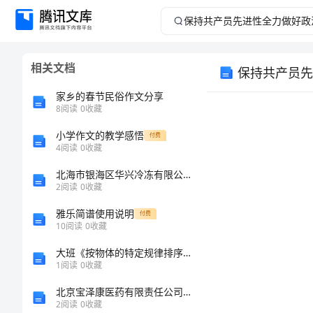
保
持
相关文档
保持共产员先
共
家乡的春节民俗作文分享
产
8
阅读
0
收藏
小学作文的教学感悟
员
付费
4
阅读
0
收藏
先
北海市银海区华兴冷冻有限公司介绍企业发展分析报告
2
阅读
0
收藏
进
雅乐简谱使用说明
付费
10
阅读
0
收藏
性
大班《按物体的特定规律排序》数学教案
全
1
阅读
0
收藏
北京宝泽康医药有限责任公司介绍企业发展分析报告_56543
力
2
阅读
0
收藏