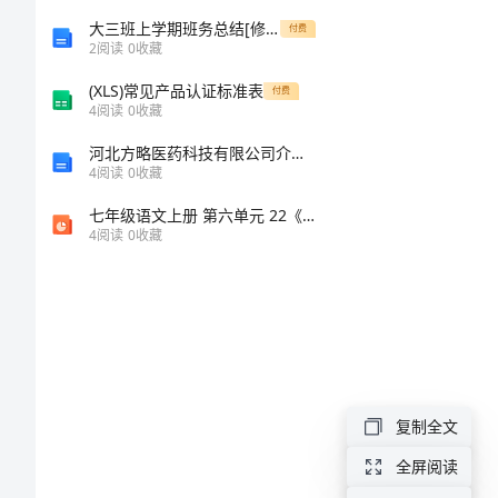
做
大三班上学期班务总结[修改版]
付费
2
阅读
0
收藏
好
(XLS)常见产品认证标准表
付费
4
阅读
0
收藏
政
河北方略医药科技有限公司介绍企业发展分析报告
4
阅读
0
收藏
法
七年级语文上册 第六单元 22《诗二首》课件 新人教版
工
4
阅读
0
收藏
作
保
持
共
复制全文
产
全屏阅读
党