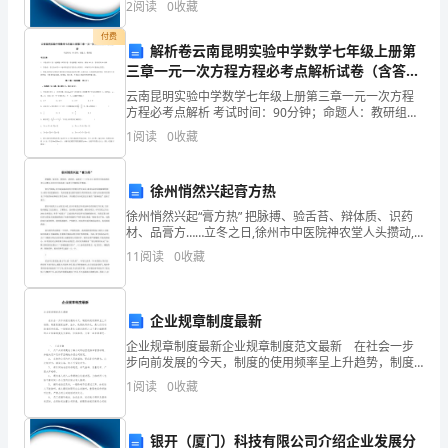
实
2
阅读
0
收藏
企业创新、企业风险、企业活力四个维度对企业发展情
况进
的
付费
解析卷云南昆明实验中学数学七年级上册第
三章一元一次方程方程必考点解析试卷（含答案
基
详解版）
云南昆明实验中学数学七年级上册第三章一元一次方程
重举行垃圾填埋场建设项目开工典礼。
础。
方程必考点解析 考试时间：90分钟；命题人：教研组考
生注意：1、本卷分第I卷（选择题）和第Ⅱ卷（非选择
1
阅读
0
收藏
下
题）两部分，满分100分，考试时间90分钟2、答卷
面
徐州悄然兴起膏方热
是
徐州悄然兴起“膏方热” 把脉搏、验舌苔、辩体质、识药
材、品膏方……立冬之日,徐州市中医院神农堂人头攒动,
查
徐州市中医院第二届膏方节顺利拉开帷幕。 膏方节现场,
11
阅读
0
收藏
市中医院通过宣传介绍膏方养生知识,请市民品尝
字
典
企业规章制度最新
企业规章制度最新企业规章制度范文最新 在社会一步
小
步向前发展的今天，制度的使用频率呈上升趋势，制度
是国家法律、法令、政策的具体化，是人们行动的准则
1
阅读
0
收藏
编
和依据。一般制度是怎么制定的呢？以下是小编整理的
企
给
银开（厦门）科技有限公司介绍企业发展分