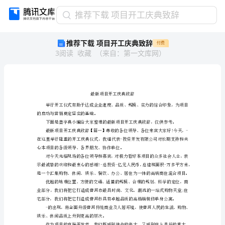
推
推荐下载 项目开工庆典致辞
荐
推荐下载 项目开工庆典致辞
付费
下
3
阅读
收藏
（
来自
：
第一文库网
）
载
项
目
开
工
庆
的启动与营销奠定坚实的基础。
典