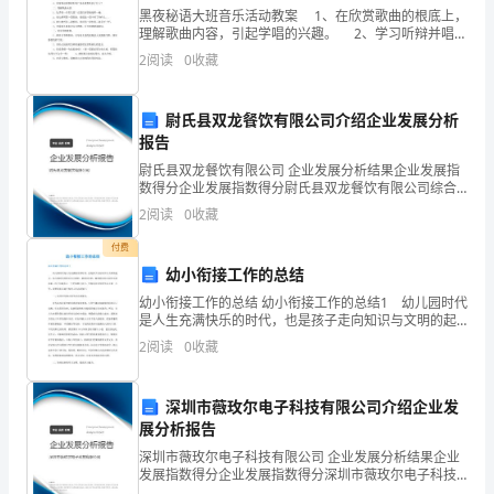
象，
黑夜秘语大班音乐活动教案 1、在欣赏歌曲的根底上，
为
理解歌曲内容，引起学唱的兴趣。 2、学习听辩并唱准
两段歌曲结尾处细微的区别。 一、欣赏歌曲。 1、
2
阅读
0
收藏
出示挂图。在一个宁静的夜晚，有一个怕
项
目
尉氏县双龙餐饮有限公司介绍企业发展分析
报告
的
尉氏县双龙餐饮有限公司 企业发展分析结果企业发展指
启
数得分企业发展指数得分尉氏县双龙餐饮有限公司综合
工程，具有良好口碑的队伍。
得分说明：企业发展指数根据企业规模、企业创新、企
2
阅读
0
收藏
业风险、企业活力四个维度对企业发展情况进行评价。
动
该企
付费
与
幼小衔接工作的总结
幼小衔接工作的总结 幼小衔接工作的总结1 幼儿园时代
营
是人生充满快乐的时代，也是孩子走向知识与文明的起
点，幼儿园时代的欢乐是无限的、最难忘怀的，随着四
销
2
阅读
0
收藏
年幼儿园生活的结束，孩子们将步入一个更加独立自
主、
奠
深圳市薇玫尔电子科技有限公司介绍企业发
主管部门的关心和支持。
定
展分析报告
深圳市薇玫尔电子科技有限公司 企业发展分析结果企业
坚
发展指数得分企业发展指数得分深圳市薇玫尔电子科技
有限公司综合得分说明：企业发展指数根据企业规模、