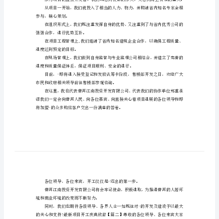
致
辞
心本项目的各级领导、各
最
新
项
目
开
工
庆
娱乐、休闲品质上升到更高的层次。
典
致
辞
参与，精心策划。