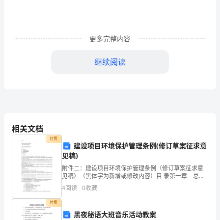
速
度、
更多完整内容
品
继续阅读
质、
规
模、
境和商业环境的改变而不断努力。
实
相关文档
力
付费
建设项目环境保护管理条例(修订草案征求意
的
见稿)
综
附件二：建设项目环境保护管理条例（修订草案征求意
见稿）（黑体字为新增或修改内容）目 录第一章 总则
合
第二章 环境影响评价第三章 环境保护措施第四章
顺利开工表示热列祝贺。
4
阅读
0
收藏
法律责任第五章 附则第一章 总 则第一条 为了防
印
付费
黑夜秘语大班音乐活动教案