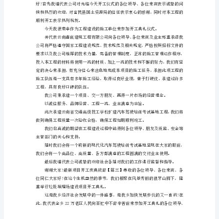
举
强强合作，进行优势互补。
行
开
进度达到预定的目标。
工
仪
式
有
市民和政府相关领导前往售楼部参观咨询。
助
于
达
将
成
企
业