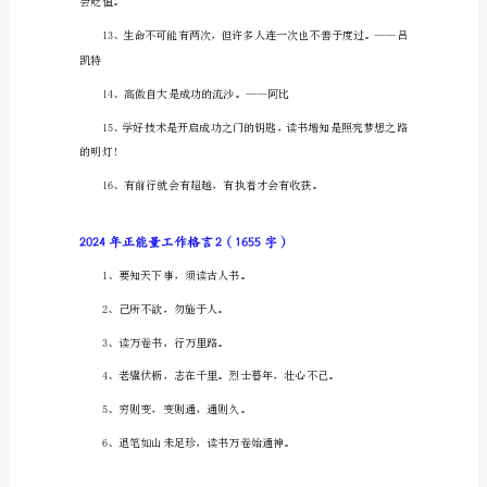
工
创造。
作
格
言
1（621
字）
1、
天
的果实。
地
生
人，
有
一