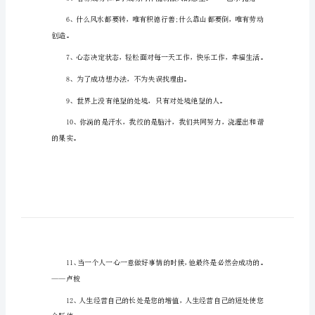
年
正
能
日之勤。
量
工
作
格
言
2024
人，得人心者得天下
年
正
能
量