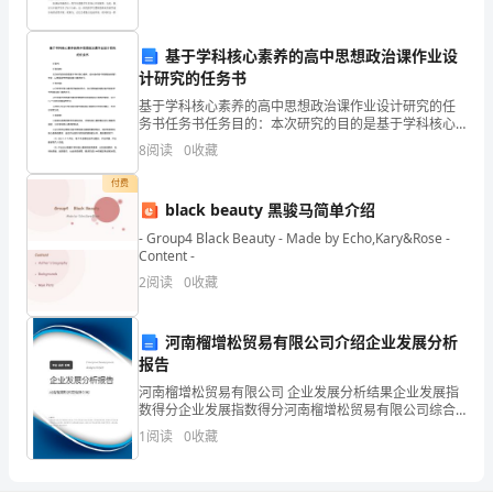
会
进;
基于学科核心素养的高中思想政治课作业设
唯
计研究的任务书
5、穷则变，变则通，通则久。
基于学科核心素养的高中思想政治课作业设计研究的任
有
务书任务书任务目的：本次研究的目的是基于学科核心
素养，设计适合高中思想政治课的作业，以提高学生的
8
阅读
0
收藏
行，
学科核心素养水平。任务内容：1.分析学科核心素养的概
念和
付费
才
black beauty 黑骏马简单介绍
有
- Group4 Black Beauty - Made by Echo,Kary&Rose -
Content -
果;
2
阅读
0
收藏
唯
河南榴增松贸易有限公司介绍企业发展分析
有
报告
新，
河南榴增松贸易有限公司 企业发展分析结果企业发展指
数得分企业发展指数得分河南榴增松贸易有限公司综合
才
得分说明：企业发展指数根据企业规模、企业创新、企
1
阅读
0
收藏
业风险、企业活力四个维度对企业发展情况进行评价。
能
该企