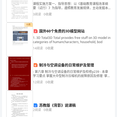
课程实施方案一、指导思想：以《基础教育课程改革纲
日
要（试行）》为指导，遵照教育发展规律，主动发掘本
土人力、物力、文化等教育资源，深化素质教育；确立
3
阅读
0
收藏
当
“健康第一”发展理念，重视学校内涵发展、特色发展；构
建符
尽
付费
的明灯!
国外60个免费的3D模型网站
一
1. 3D Total3D Total provides free stuff on 3D model in
categories of humancharacters, household, bod
日
14
阅读
0
收藏
之
勤。
制冷与空调设备的日常维护及管理
2、
- 第六章 制冷与空调设备的日常维护及检修p239 - 本章
学习要点 掌握大中型制冷压缩机的故障原因及修理 ·掌握
唯
制冷相关设备的故障原因及修理 ·掌握冷藏库的
12
阅读
0
收藏
1、要知天下事，须读古人书。
有
2、己所不欲，勿施于人。
学，
苏教版《背影》说课稿
才
2
阅读
0
收藏
3、读万卷书，行万里路。