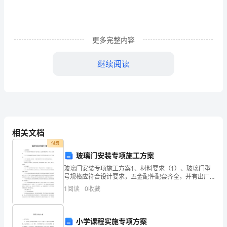
人
当
更多完整内容
有
一
继续阅读
人
之
——卢梭
业。
相关文档
人
付费
生
会贬值。
玻璃门安装专项施工方案
玻璃门安装专项施工方案1、材料要求（1）、玻璃门型
在
号规格应符合设计要求，五金配件配套齐全，并有出厂
合格证。（2）、固定玻璃板必须和玻璃门厚度相同，必
世，
1
阅读
0
收藏
须符合设计要求，有出厂合格证。（3）、辅助材料、密
封
凯特
有
小学课程实施专项方案
一