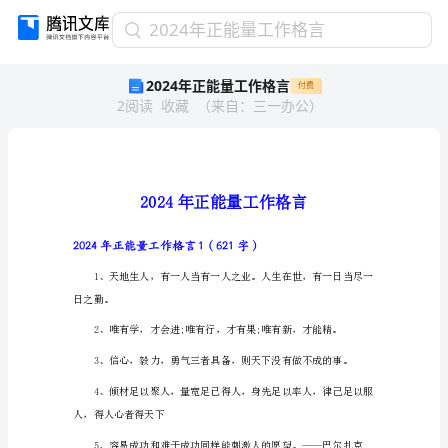
2024
2024年正能量工作格言
年
2024年正能量工作格言
付费
正
2
阅读
收藏
（
来自
：
三一办公
）
能
量
工
作
格
言
2024