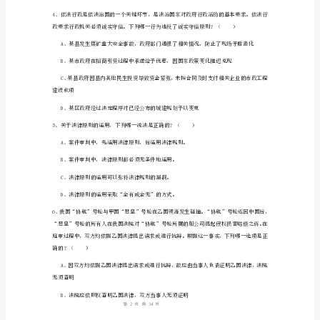
C、3天
2024
D、3个工作日内
年
下
社会制度，下列哪一表述是正确的？（）
半
年
司
B、社会人才培
法
考
试
（试
3、预算的主体是（）
1
34
第页共页
卷
一）