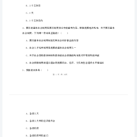
卷
一）
综
姓名：
______
合
考号：
______
练
习
试
交采购人。
题
A、2天
B
B、2个工作日
卷