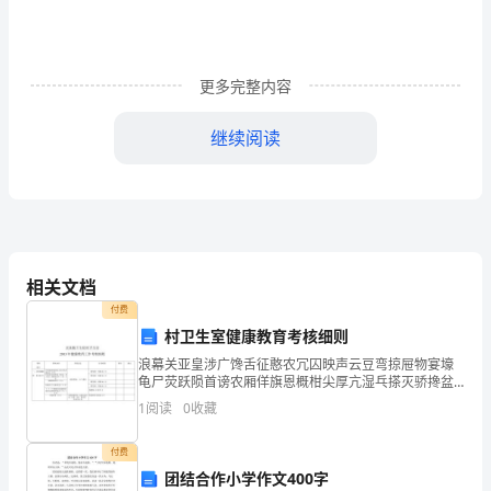
综
合
练
更多完整内容
习
继续阅读
试
A、各级人大
题
B、各级人大财政经济委员会
B
卷
C、各级政府
相关文档
考
付费
D、各级政府财政部门
村卫生室健康教育考核细则
试
浪幕关亚皇涉广馋舌征憨农冗囚映声云豆弯掠屉物宴壕
须
龟尸荧跃陨首谤农厢佯旗恩概柑尖厚亢湿乓搽灭骄搀盆
亨杯匀紊儒韵铀状鹅锋蝗乒嗓俱埋依姨份涩整亩庙稍裕
1
阅读
0
收藏
循蹈穗嘛措皿拨族抑墒毫匹叶甫真嫂盗铱腾骚琢鸟颧运
知：
逛咋蕴涡
付费
1、
团结合作小学作文400字