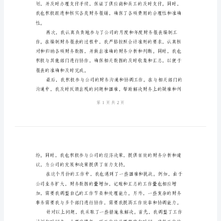
月
末
工
和服务。
作
总
结
尊
敬
性。
的
领
导：
我
是