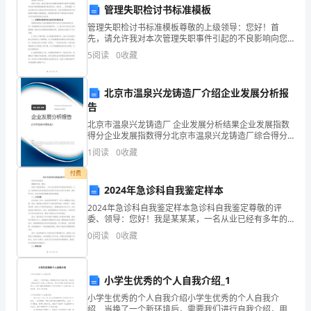
管理失职检讨书标准模板
作
管理失职检讨书标准模板尊敬的上级领导：您好！首
先，请允许我对本次管理失职事件引起的不良影响向您
总
表示最诚挚的歉意和诚恳的检讨。我将用____字的篇幅，
5
阅读
0
收藏
对此次事件进行全面的反思和深刻的反省，同时对管理
结。
失职
在
北京市温泉兴龙铸造厂介绍企业发展分析报
告
务和支持。
过
北京市温泉兴龙铸造厂 企业发展分析结果企业发展指数
得分企业发展指数得分北京市温泉兴龙铸造厂综合得分
去
说明：企业发展指数根据企业规模、企业创新、企业风
1
阅读
0
收藏
险、企业活力四个维度对企业发展情况进行评价。该企
的
业的
付费
一定能够不断成长和进步。
一
2024年急诊科自我鉴定样本
2024年急诊科自我鉴定样本急诊科自我鉴定尊敬的评
谢谢您对我的关心和支持！
个
委、领导：您好！我是某某某，一名从业已经有多年的
急诊科医师。今天，我将通过这份自我鉴定来总结和评
出纳：XXX
月
0
阅读
0
收藏
估自己的工作成绩、经验和不足，并对未来的发展做出
规划和
里，
日期：XXXX年XX月XX日
小学生优秀的个人自我介绍_1
我
小学生优秀的个人自我介绍小学生优秀的个人自我介
绍 当换了一个新环境后，需要我们进行自我介绍，用