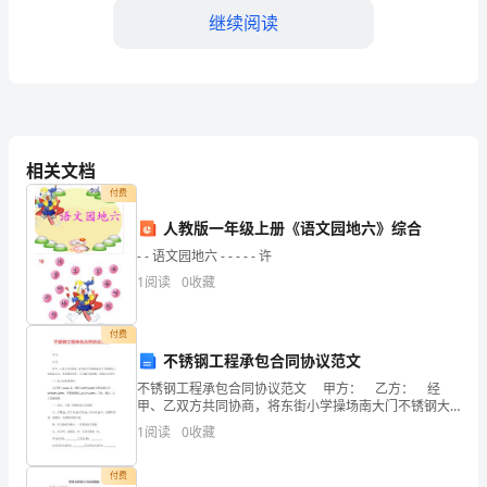
能
继续阅读
在
这
个
相关文档
月
付费
份
人教版一年级上册《语文园地六》综合
为
- - 语文园地六 - - - - - 许
1
阅读
0
收藏
您
提
付费
供
不锈钢工程承包合同协议范文
不锈钢工程承包合同协议范文 甲方： 乙方： 经
月
甲、乙双方共同协商，将东街小学操场南大门不锈钢大
门承包给乙方，本着相互协作，大力配合的原则，特制
1
阅读
0
收藏
末
定本合同。 一、包工包料及材料： 大门每个11
工
付费