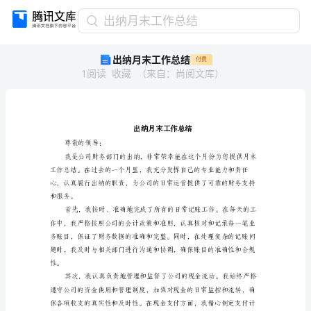
出
出纳月末工作总结
纳
出纳月末工作总结
付费
月
1
阅读
收藏
（
来自
：
尚阅文库
）
末
工
作
总
结
出
尊敬的领导：
纳