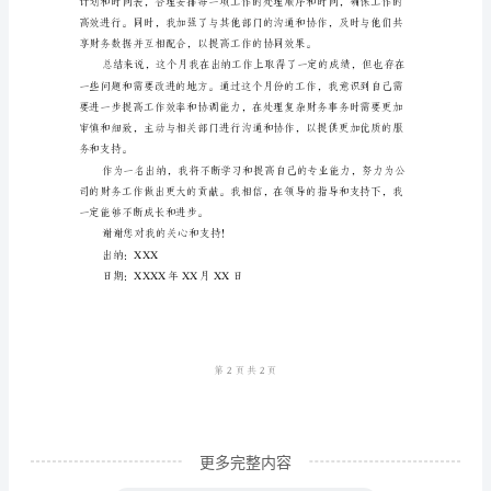
公
性。
司
财
务
部
门
报表的准确和及时完成。
的
出
纳，
非
常
荣
更多完整内容
幸