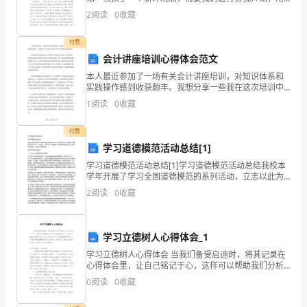
充
自我介绍往往可以向他人介绍自己。那么你真的会写自
2
阅读
0
收藏
分
我介绍吗？以下是小编收集整理的小学生优秀的个人自
我介
发
付费
会计讲座培训心得体会范文
挥
本人最近参加了一场有关会计讲座培训，对知识体系和
实践操作感到收获颇丰。我想分享一些我在这次培训中
自
所学到的心得和体会。这次培训让我对财务会计体系有
1
阅读
0
收藏
了更加深入的了解。在讲座中，讲师给我们分别讲解了
己
财务会计
付费
的
学习道德模范活动总结[1]
专
学习道德模范活动总结[1]学习道德模范活动总结我校本
学年开展了学习全国道德模范的系列活动，立志以此为
起点，积极学习道德模范们助人为乐、见义勇为、诚实
业
2
阅读
0
收藏
守信、敬业爱岗、孝老爱亲的优良品质，争做社会文明
公民
能
力
学习立德树人心得体会_1
学习立德树人心得体会 当我们备受启迪时，将其记录在
和
心得体会里，让自己铭记于心，这样可以帮助我们分析
出现问题的原因，从而找出解决问题的办法。那么心得
0
阅读
0
收藏
责
体会怎么写才能感染读者呢？以下是小编收集整理的学