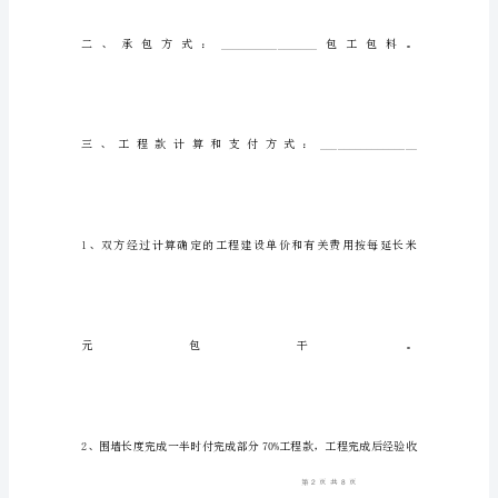
议
发
包
方：
_________________(以
下
简
称
甲
方)
承
包
方：