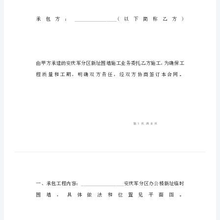
施
工
临
时
协
议
建
筑
施
工
临
时
协