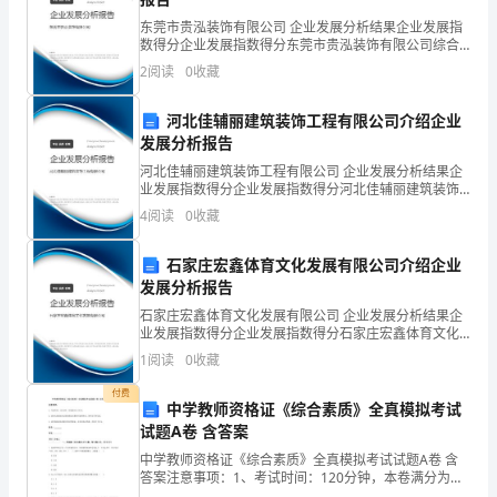
庆
东莞市贵泓装饰有限公司 企业发展分析结果企业发展指
数得分企业发展指数得分东莞市贵泓装饰有限公司综合
军
得分说明：企业发展指数根据企业规模、企业创新、企
2
阅读
0
收藏
业风险、企业活力四个维度对企业发展情况进行评价。
该企
分
河北佳辅丽建筑装饰工程有限公司介绍企业
区
发展分析报告
河北佳辅丽建筑装饰工程有限公司 企业发展分析结果企
新
业发展指数得分企业发展指数得分河北佳辅丽建筑装饰
工程有限公司综合得分说明：企业发展指数根据企业规
4
阅读
0
收藏
址
模、企业创新、企业风险、企业活力四个维度对企业发
展情
围
石家庄宏鑫体育文化发展有限公司介绍企业
发展分析报告
墙
石家庄宏鑫体育文化发展有限公司 企业发展分析结果企
业发展指数得分企业发展指数得分石家庄宏鑫体育文化
施
发展有限公司综合得分说明：企业发展指数根据企业规
1
阅读
0
收藏
模、企业创新、企业风险、企业活力四个维度对企业发
工
展情
付费
中学教师资格证《综合素质》全真模拟考试
业
试题A卷 含答案
务
中学教师资格证《综合素质》全真模拟考试试题A卷 含
答案注意事项：1、考试时间：120分钟，本卷满分为
建
150分。 2、请首先按要求在试卷的指定位置填写您的姓