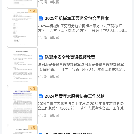
5
阅读
0
收藏
名、准考证号等信息。 3、请仔细阅读各种题目的
筑
付费
施
2025年机械加工劳务分包合同样本
工
2025年机械加工劳务分包合同样本甲方（以下简称“甲
临
方”）：乙方（以下简称“乙方”）：根据《中华人民共和
时
国合同法》及相关法律法规的规定，甲乙双方在平等、
1
阅读
0
收藏
自愿、公平、诚实信用的原则基础上，就甲方将机械加
协
议
建
防溺水安全教育课视频教案
筑
防溺水安全教育课视频教案防溺水安全教育课视频教案
（精选6篇） 作为一位杰出的老师，就难以避免地要准
施
备教案，教案是教学蓝图，可以有效提高教学效率。我
4
阅读
0
收藏
工
们该怎么去写教案呢？下面是小编帮大家整理的防溺水
安
临
付费
时
2024年青年志愿者协会工作总结
协
2024年青年志愿者协会工作总结 2024年青年志愿者协
议
会工作总结1（2062字） 青年志愿者协会四月工作总
发
结自动化学院青年志愿者协会在四月份通过协会成员的
4
阅读
0
收藏
共同努力开展了一系列实实在在的活动。在三月
包
方：
付费