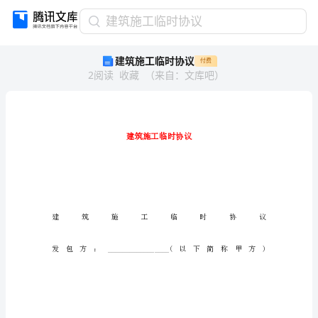
建
建筑施工临时协议
筑
建筑施工临时协议
付费
施
2
阅读
收藏
（
来自
：
文库吧
）
工
临
时
协
议
建
筑