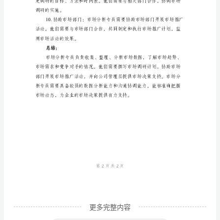
责
内
率，以帮助企业制定合适的
容
范
本
场策略，帮助企业制定对策。
市
场
分
析
专
员
是
负
更多完整内容