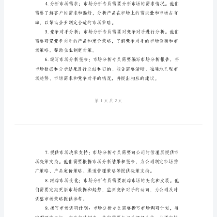
容
范
本
的数据信息。
市
场
分
析
专
员
的
司的市场决策提供依据。
职