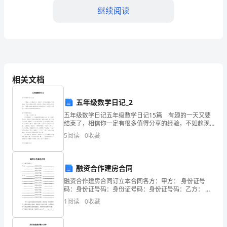
责
继续阅读
执
行
市
场
相关文档
分
五年级数学日记_2
析
五年级数学日记五年级数学日记15篇 有趣的一天又要
结束了，相信你一定有很多值得分享的经验，不如趁现
和
在好好写一篇日记。那么日记有什么格式呢？下面是小
5
阅读
0
收藏
编精心整理的五年级数学日记，供大家参考借鉴，希望
调整市场策略提供参考。
竞
争
融资合作建房合同
分
融资合作建房合同订立本合同各方：甲方： 身份证号
码：身份证号码：身份证号码：身份证号码：乙方： 身
析
调研的实施。
份证号码：身份证号码：身份证号码：身份证号码：身
1
阅读
0
收藏
份证号码：身份证号码：身份证号码：身份证号码：身
的
份证号