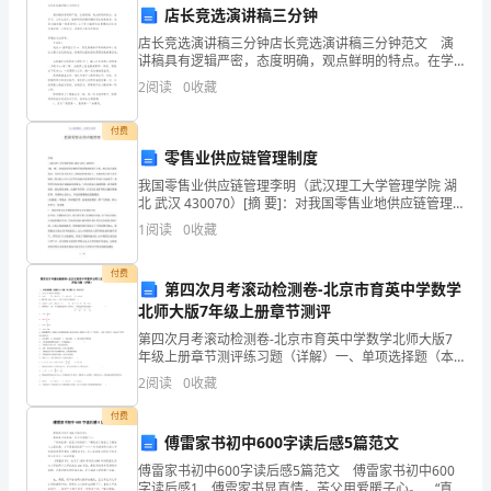
专
店长竞选演讲稿三分钟
店长竞选演讲稿三分钟店长竞选演讲稿三分钟范文 演
业
测市场活动的效果。
讲稿具有逻辑严密，态度明确，观点鲜明的特点。在学
习、工作生活中，能够利用到演讲稿的场合越来越多，
人
2
阅读
0
收藏
总结：
还是对演讲稿一筹莫展吗？以下是小编帮大家整理的店
长
员。
付费
零售业供应链管理制度
他
我国零售业供应链管理李明（武汉理工大学管理学院 湖
们
北 武汉 430070）[摘 要]：对我国零售业地供应链管理
现状进行分析，指出存在观念落后、与供应商关系对
1
阅读
0
收藏
负
立、物流系统效率低下、支撑技术应用不足等缺
责
付费
第四次月考滚动检测卷-北京市育英中学数学
北师大版7年级上册章节测评
收
第四次月考滚动检测卷-北京市育英中学数学北师大版7
集、
年级上册章节测评练习题（详解）一、单项选择题（本
题共10小题，每小题2分，共20分）1、与的5倍的差
2
阅读
0
收藏
整
（）．A． B． C． D．2、解方
付费
理
傅雷家书初中600字读后感5篇范文
和
傅雷家书初中600字读后感5篇范文 傅雷家书初中600
字读后感1 傅雷家书显真情，苦父用爱暖子心。 “真