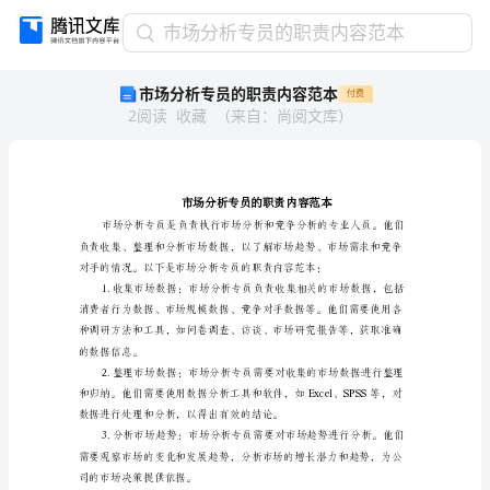
市
市场分析专员的职责内容范本
场
市场分析专员的职责内容范本
付费
分
2
阅读
收藏
（
来自
：
尚阅文库
）
析
专
员
的
职
责
内