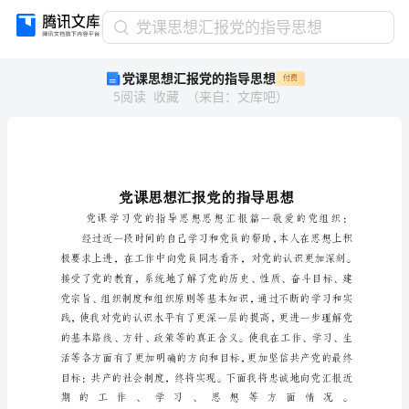
党
党课思想汇报党的指导思想
课
党课思想汇报党的指导思想
付费
思
5
阅读
收藏
（
来自
：
文库吧
）
想
汇
报
党
的
指
导