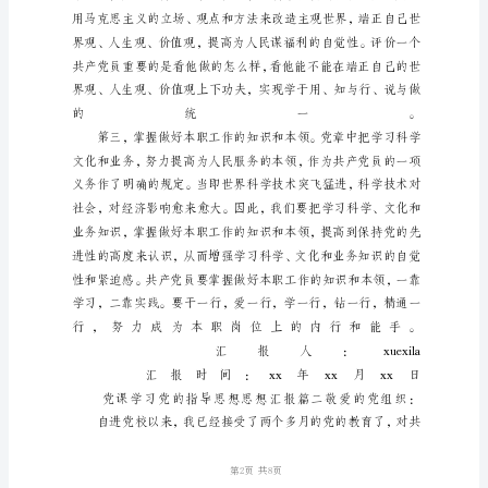
思
想
党
课
学
习
党
的
指
导
思
想
思