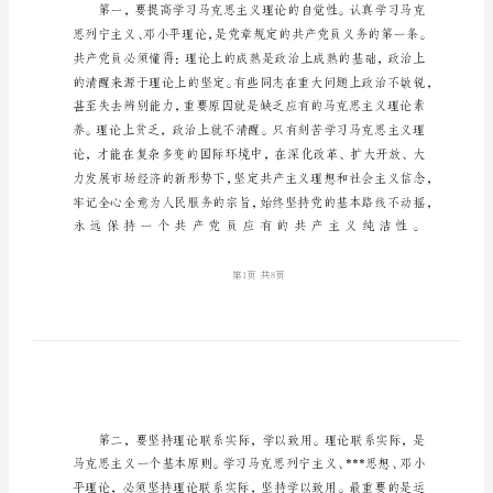
思
想
党
课
思
想
汇
报
党
的
指
导