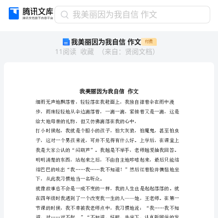
我
我美丽因为我自信 作文
美
我美丽因为我自信 作文
付费
丽
11
阅读
收藏
（
来自
：
贤阅文档
）
因
为
我
自
信
作
文