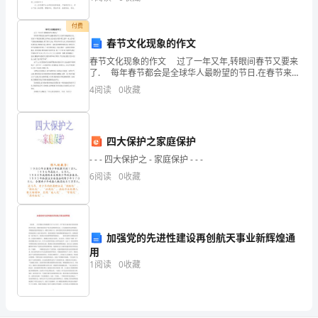
式。那么你有了解过自我评价吗？下面是小编为大家收
滴，
集的初
付费
紧
春节文化现象的作文
接
春节文化现象的作文 过了一年又年,转眼间春节又要来
了. 每年春节都会是全球华人最盼望的节日.在春节来临
的前几天,家家户户都会贴春联,挂年画,还会包饺子做年
着
4
阅读
0
收藏
糕.这样一来,过年的气氛就会越来越浓.
又
是
四大保护之家庭保护
- - - 四大保护之 - 家庭保护 - - -
一
6
阅读
0
收藏
滴，
这
是
加强党的先进性建设再创航天事业新辉煌通
用
给
1
阅读
0
收藏
大
地