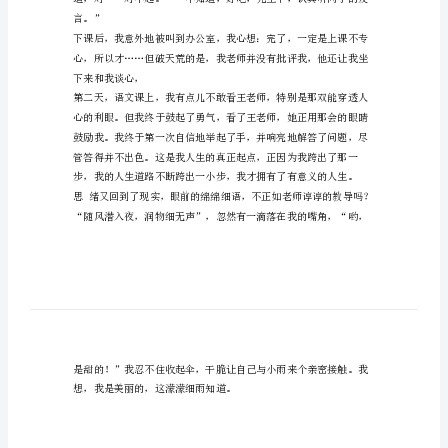
我
美
丽
因
为
我
下，从此我习惯地当一名听众。
自
信
作
文
细
言。”
雨