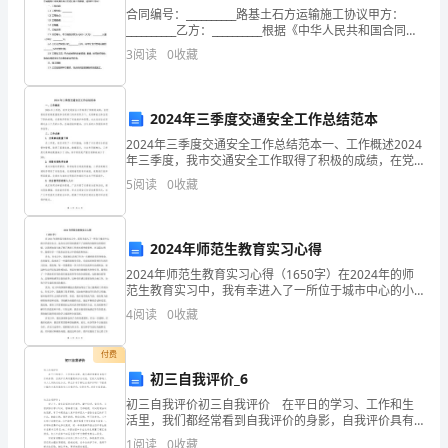
珠
合同编号：__________路基土石方运输施工协议甲方：
__________乙方：__________根据《中华人民共和国合同
轻
法》及相关法律法规的规定，甲乙双方在平等、自愿、
3
阅读
0
收藏
公平、诚实信用的原则基
轻
地
2024年三季度交通安全工作总结范本
2024年三季度交通安全工作总结范本一、工作概述2024
从
年三季度，我市交通安全工作取得了积极的成绩，在党
委政府的高度重视和各级部门的共同努力下，交通事故
伞
5
阅读
0
收藏
总体呈现下降的趋势，交通秩序得到了有效维护和管理
边
2024年师范生教育实习心得
滴
2024年师范生教育实习心得（1650字）在2024年的师
落
范生教育实习中，我有幸进入了一所位于城市中心的小
学进行实习。这次实习经历给我留下了深刻的印象和宝
4
阅读
0
收藏
贵的经验，让我更加深入地了解了教育工作的本质和
着，
付费
一
初三自我评价_6
滴
初三自我评价初三自我评价 在平日的学习、工作和生
活里，我们都经常看到自我评价的身影，自我评价具有
一
重要的社会功能，它极大地影响人与人之间的交往方
1
阅读
0
收藏