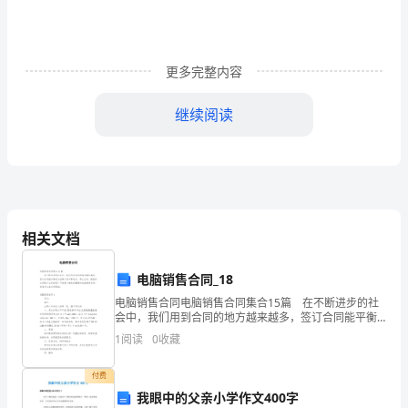
头
有
什
更多完整内容
么
继续阅读
讲
取吉利已成为习俗
究
1、
二
相关文档
月
电脑销售合同_18
二
电脑销售合同电脑销售合同集合15篇 在不断进步的社
之
会中，我们用到合同的地方越来越多，签订合同能平衡
双方当事人的平等地位。那么正式、规范的合同是什么
1
阅读
0
收藏
样的呢？下面是小编收集整理的电脑销售合同，希望对
前
大
付费
是
我眼中的父亲小学作文400字