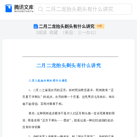
二
二月二龙抬头剃头有什么讲究
月
二月二龙抬头剃头有什么讲究
付费
二
2
阅读
收藏
（
来自
：
三一办公
）
龙
抬
头
剃
头
有
什