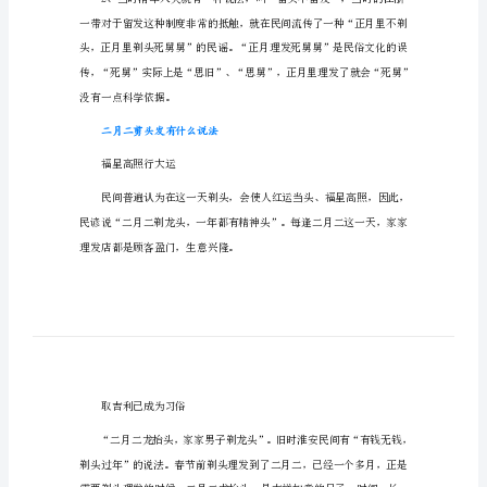
么
二月二龙抬头剃头有什么讲究
讲
究
二
毫不能侵犯，否则对舅舅不利。
月
二
龙
抬
没有科学依据
头
剃
头