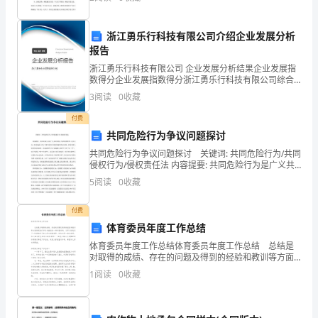
学习）准备：字卡方法：教师逐个出示字宝宝并以字宝
民
间
浙江勇乐行科技有限公司介绍企业发展分析
方深吸气，此为一吉。
报告
就
浙江勇乐行科技有限公司 企业发展分析结果企业发展指
数得分企业发展指数得分浙江勇乐行科技有限公司综合
有
剃龙头
得分说明：企业发展指数根据企业规模、企业创新、企
3
阅读
0
收藏
业风险、企业活力四个维度对企业发展情况进行评价。
“正
该企
付费
月
共同危险行为争议问题探讨
共同危险行为争议问题探讨 关键词: 共同危险行为/共同
里
侵权行为/侵权责任法 内容提要: 共同危险行为是广义共
同侵权行为的重要类型。本文认为：共同危险行为人主
不
5
阅读
0
收藏
观方面为分别过错或者共同过错，但没有致人损
许
付费
体育委员年度工作总结
剃
体育委员年度工作总结体育委员年度工作总结 总结是
头”
对取得的成绩、存在的问题及得到的经验和教训等方面
情况进行评价与描述的一种书面材料，它可以给我们下
1
阅读
0
收藏
一阶段的学习和工作生活做指导，快快来写一份总结
的
吧。
说