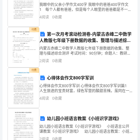
农
我眼中的父亲小学作文400字 我眼中的爸爸400字作文
们人学读书。
1 每个人都有爸爸，但是每个人眼里的爸爸都是不一样
历
的。我觉得爸爸是一个喜欢读书而又知识渊博的好爸
4
阅读
0
收藏
爸。 爸爸从小就根据我的爱好，培养我各方面的兴
的
龙抬头的日子适合做什么
付费
第一次月考滚动检测卷-内蒙古赤峰二中数学
正
人教版七年级下册数据的收集、整理与描述综合
吃龙食
月。
测评试卷（含答案详解版）
内蒙古赤峰二中数学人教版七年级下册数据的收集、整
理与描述综合测评 考试时间：90分钟；命题人：教研组
旧
考生注意：1、本卷分第I卷（选择题）和第Ⅱ卷（非选择
2
阅读
0
收藏
题）两部分，满分100分，考试时间90分钟2、答
时
付费
心得体会作文800字军训
民
心得体会作文800字军训 心得体会作文800字军训篇1
俗
人生旅途的宝贵财富，绿色军营的酸甜苦辣。虽同在一
片蓝天下，但军人的生活与我们不尽相同。那儿最注重
4
阅读
0
收藏
禁
纪律，一切都是整齐划一的。军训时，我花了很长时
忌
幼儿园小班语言教案《小班识字游戏》
甚
幼儿园小班语言教案《小班识字游戏》 小班语言公开
采龙气
课教案《小班识字游戏》 幼儿园小班语言教案：小班
多，
识字游戏 1、游戏名称：问好目的：学习生字（第一次
2
阅读
0
收藏