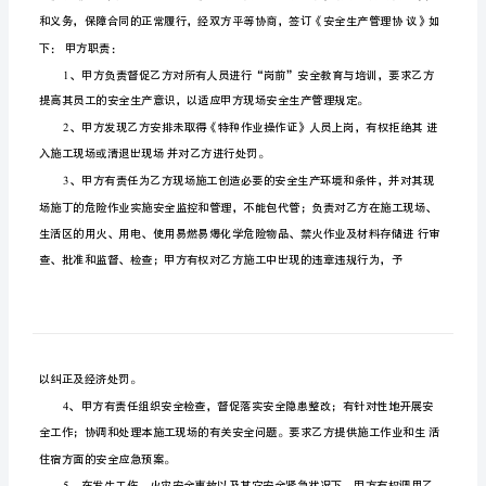
全
生
产
管
理
协
议
甲
方：
甲方：
乙
方：
工
乙方：
程