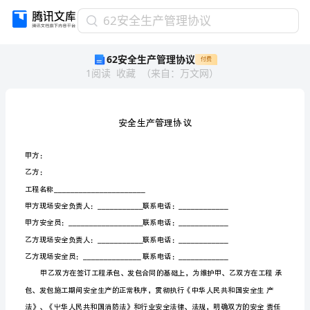
62
62安全生产管理协议
安
62安全生产管理协议
付费
全
1
阅读
收藏
（
来自
：
万文网
）
生
产
管
理
协
议
安