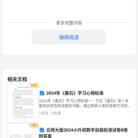
电
话：
更多完整内容
甲
继续阅读
方
安
全
员：
相关文档
联
付费
2024年《基石》学习心得标准
系
2024年《基石》学习心得标准一、引言《基石》是一本
下：甲方职责：
电
富有启发性和深度的书籍，通过探索人类的思维方式和
思考方式，帮助读者理解自己和世界。学习《基石》需
1
阅读
0
收藏
话：
要全面而深入的思考和分析，以便从中获得深刻的见解
和理
乙
付费
1
北师大版2024小升初数学自我检测试卷B卷
附答案