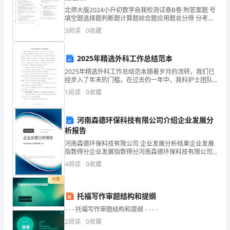
方
北师大版2024小升初数学自我检测试卷B卷 附答案题 号
现
填空题选择题判断题计算题综合题应用题总分得 分考试
须知：
3
阅读
0
收藏
场
安
2025年精选外科工作总结范本
2
全
2025年精选外科工作总结范本随着岁月的流转，我们已
经步入了年末的门槛。在过去的一年中，我科护士团队
负
在数量上有所变动，最少时八名护士，最多时十二名护
1
阅读
0
收藏
士，构成了我们这个不断发展的集体。成员们均展现了
对集
责
河南森德环保科技有限公司介绍企业发展分
人：
析报告
联
河南森德环保科技有限公司 企业发展分析结果企业发展
指数得分企业发展指数得分河南森德环保科技有限公司
3
系
综合得分说明：企业发展指数根据企业规模、企业创
4
阅读
0
收藏
新、企业风险、企业活力四个维度对企业发展情况进行
评价。
电
付费
话：
托福写作审题结构和提纲
- - - 托福写作审题结构和提纲 - - - -
乙
2
阅读
0
收藏