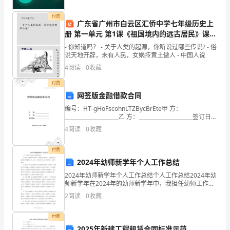
方
付费
现
广东省广州市白云区汇侨中学七年级历史上
册 第一单元 第1课《祖国境内的远古居民》课件
场
新人教版
- 你知道吗？ - 关于人类的起源，你听说过哪些传说? - 俗
安
说天地开辟，未有人民，女娲抟黄土做人 - 中国人说
4
阅读
0
收藏
全
付费
员：
网签版金融借款合同
联
编号：HT-gHoFscohnLTZBycBrEte甲 方：
_____________________乙 方：_____________________签订日
期：_____________
系
4
阅读
0
收藏
电
付费
2024年幼师新学年个人工作总结
话：
2024年幼师新学年个人工作总结个人工作总结2024年幼
甲
师新学年在2024年的幼师新学年中，我担任幼师工作，
主要负责幼儿园的教学和管理工作。在这一年的工作
2
阅读
0
收藏
乙
中，我取得了以下成绩和收获：1. 教学工作：我
双
付费
2025年新建工程租赁合同标准示范