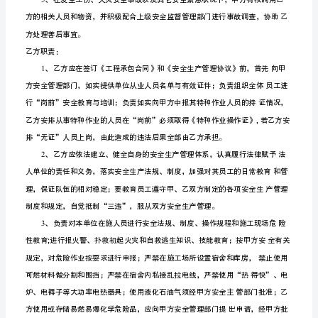
名
工程名称
________
称
甲
方
现
场
甲方安全员：
_____
安
全
负
责
乙方现场安全员：
_
人：
联
系