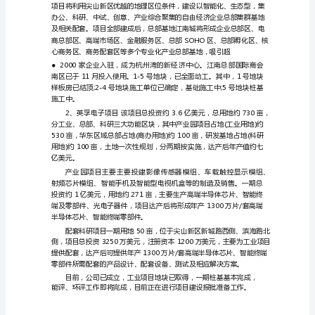
总
2、市外内资
结
及
工
作
完成年度任务的100.4%。
思
路
在
现
二、招商工作开展情况
代
经
济
全