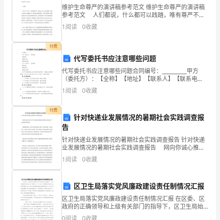
维护生命尊严的演讲稿参考范文 维护生命尊严的演讲稿
地
●
参考范文 人们都说，什么都可以践踏，唯有尊严不可
以。既然如此，我们，我们也应该维护好我们的生命尊
区
1
阅读
0
收藏
严。下面是一篇关于维护生命尊严的演讲稿范文，欢迎
大
经
付费
施工中。
代写委托书应注意哪些问题
济
代写委托书应注意哪些问题合同编号：__________甲方
工
（委托方）：【全称】【地址】【联系人】【联系电
话】乙方（受托方）：【全称】【地址】【联系人】
1
阅读
0
收藏
作
【联系电话】鉴于甲方愿意委托乙方进行某项作品的创
作
的
付费
针对快递业发展情况的暑期社会实践调查报
告
重
亿美元。
针对快递业发展情况的暑期社会实践调查报告 针对快递
要
业发展情况的暑期社会实践调查报告 网向你诚心推荐
文章"针对快递业发展情况的暑期社会调查报告"，希望对
1
阅读
0
收藏
组
你有所帮助。 暑假悄然来临，在这个依旧炎热
成
区卫生局落实党风廉政建设责任制情况汇报
部
区卫生局落实党风廉政建设责任制情况汇报 在区委、区
半导体芯片、智能终端零部件。
政府的正确领导和上级有关部门的指导下，区卫生局始
终坚持以邓小平理论和“三个代表”重要思想为指导，认真
份。
0
阅读
0
收藏