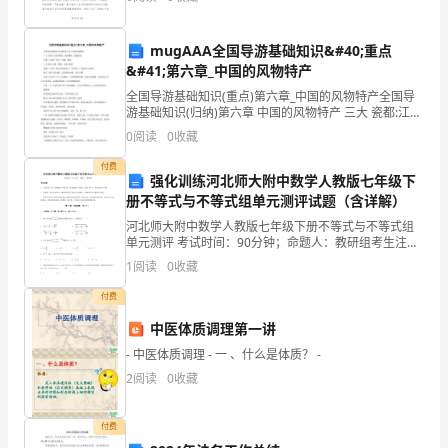
贯彻落实《关于实行党风廉政建设责任制的规定》
如
mugAAA全国导游基础知识&#40;重点
何
&#41;第六章_中国的风物特产
更
全国导游基础知识(重点)第六章_中国的风物特产全国导
游基础知识(归纳)第六章 中国的风物特产 三大 瓷都:江西
景德镇，湖南醴陵，福建德化 中国三大特产:茶叶，丝
加
0
阅读
0
收藏
绸，陶瓷 三大名锦:云锦，蜀锦，宋锦(重
有
付费
强化训练河北师大附中数学人教版七年级下
效
册不等式与不等式组单元测评试题（含详解）
河北师大附中数学人教版七年级下册不等式与不等式组
地
单元测评 考试时间：90分钟；命题人：教研组考生注
意：1、本卷分第I卷（选择题）和第Ⅱ卷（非选择题）两
1
阅读
0
收藏
开
部分，满分100分，考试时间90分钟2、答卷前，考
付费
展
中医体质调理第一讲
招
- 中医体质调理 - 一 、什么是体质？ -
商
2
阅读
0
收藏
引
付费