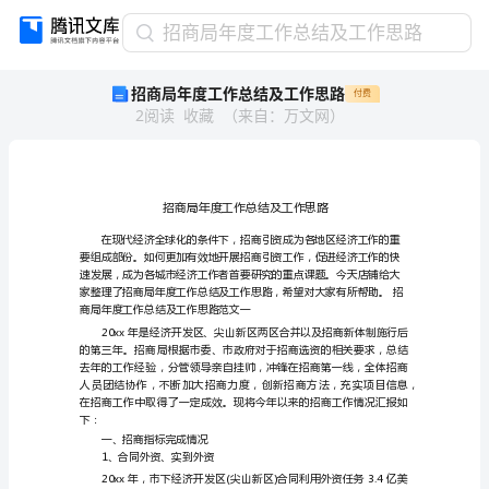
招
招商局年度工作总结及工作思路
商
招商局年度工作总结及工作思路
付费
局
2
阅读
收藏
（
来自
：
万文网
）
年
度
工
作
总
结
及