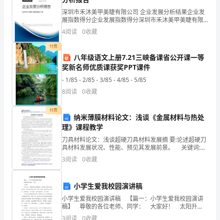
故，
深圳市禾沐美甲美睫有限公司 企业发展分析结果企业发
展指数得分企业发展指数得分深圳市禾沐美甲美睫有限
为
公司综合得分说明：企业发展指数根据企业规模、企业
在危险水域游泳。
4
阅读
0
收藏
创新、企业风险、企业活力四个维度对企业发展情况进
做
行评
付费
好
八年级语文上册7.21三峡备课省公开课一等
奖新名师优质课获奖PPT课件
学
- 1/85 - 2/85 - 3/85 - 4/85 - 5/85
生
8
阅读
0
收藏
“珍
付费
纳米薄膜材料论文：浅谈《金属材料与热处
爱
理》课程教学
刀具材料论文：浅谈超硬刀具材料发展摘 要:论述超硬刀
生
具材料发展状况、性能、预见其发展前景。 关键词:发
展概况;材料应用;材料性能 随着材料工业及精密机械工
命，
3
阅读
0
收藏
业的发展,精密切削、超精密切削和难切削
生。
预
小学生爱我校园演讲稿
防
小学生爱我校园演讲稿 【篇一：小学生爱我校园演讲
年级学生家长签名：
稿】 尊敬的各位老师、同学： 大家好！ 太阳升
溺
起，明媚的阳光照耀着我，我背着心爱的书包走向学
3
阅读
0
收藏