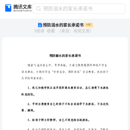
预
预防溺水的家长承诺书
防
预防溺水的家长承诺书
付费
溺
3
阅读
收藏
（
来自
：
尚阅文库
）
水
的
家
长
承
诺
书