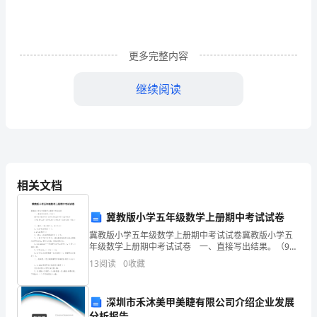
限
度
地
更多完整内容
预
继续阅读
防
和
我向孩子及学校郑重承诺：
减
少
相关文档
学
冀教版小学五年级数学上册期中考试试卷
河流水文特征及危险性。
生
冀教版小学五年级数学上册期中考试试卷冀教版小学五
年级数学上册期中考试试卷 一、直接写出结果。（9
溺
分） 40×0.5=6.8÷4= 14×0.5=12.5÷5= 3.2÷0.8=
13
阅读
0
收藏
4×9.5
水
水边玩耍、嬉戏。
事
深圳市禾沐美甲美睫有限公司介绍企业发展
分析报告