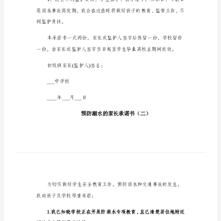
预
及学校郑重承诺：
防
溺
水
的危险性。
的
家
长
耍、嬉闹。
承
诺
书
随
着