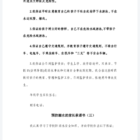
气
到监护责任。
温
逐
渐
上
初级班家长(监护人)签名：
升，
夏
___中学校
季
来
____年___月___日
临，
为
最
大