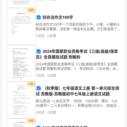
校，我迈着欢快的步伐在马路上奔跑。微风吹进小花
水”
联系电话：
付费
安
好办法作文100字
全
好办法作文100字一个风和日丽的下午，小猴、小猪和小
熊闲着没事做，决定来一场运木头比赛。它们各自砍了
一段树干，然后开始比赛了。只见小猴用绳子绑在树干
教
1
阅读
0
收藏
上，用水的浮力，像离弦的箭，飞快地跑到了终点。而
小猪
育。
2024年国家职业资格考试《三级(高级)保育
我
员》全真模拟试题 附解析
向
2024年国家职业资格考试《三级(高级)保育员》全真模
拟试题 附解析考试须知：1、考试时间：120分钟，本卷
满分为100分。 2、请首先按要求在试卷的指定位置填写
孩
1
阅读
0
收藏
您的姓名、准考证号等信息。 3、请仔细
子
付费
（秋季版）七年级语文上册 第一单元综合测
试 苏教版-苏教版初中七年级上册语文试题
及
单元测试(一) 亲近文学 (时间：100分钟，满分：120
学
分)题号一二三总分得分一、积累运用(30分)1．给加点的
字注音或根据拼音写汉字。(4分)霎眼( ) 锃亮( )
2
阅读
0
收藏
校
付费
郑