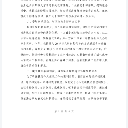
料
镇
机
关
富
姓名：
镇
部门：
强
民
日期：
建
设
新
农
村