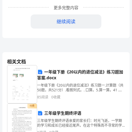
作
更多完整内容
风
继续阅读
建
设
汇
报
相关文档
材
一年级下册《20以内的退位减法》练习题加
料
答案.docx
一、
一年级下册《20以内的退位减法》练习题一.计算题（共
50题，共521分）.看图列式。. 口算。5.算一算。41 .计
加
算我最棒。5+7=5-4=18-8=8 + 5 + 2=15-10=6-3=7+7=
85
阅读
0
收藏
强
付费
三年级学生期终评语
领
三年级学生期终评语亲爱的家长们：时光飞逝，一学期
的学习和成长已经接近尾声。在这个特殊而不寻常的学
导，
期里，我们的学生们以积极的态度和勤奋的学习精神面