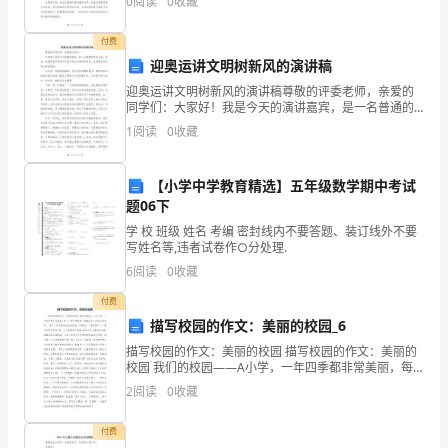
0
阅读
0
收藏
对各种挑战，不断进步和成长。在这份期末评语中，我
贯
将为您详
付费
彻
迎奥运讲文明树新风的演讲稿
落
迎奥运讲文明树新风的演讲稿尊敬的评委老师，亲爱的
同学们：大家好！我是今天的演讲嘉宾，是一名普通的
实
学生代表。首先，我要感谢评委老师们给予我这次演讲
1
阅读
0
收藏
的机会，也感谢同学们的支持和鼓励。近年来，我国迅
机
速崛起，
【小学中学教育精选】五年级数学期中考试
关
题06下
作
学 校 班级 姓名 考编 密封线内不要答题、装订线外不要
写姓名等,违者试卷作○分处理.
风
6
阅读
0
收藏
建
付费
描写校园的作文：美丽的校园_6
设
群众中的威信和形象。
描写校园的作文：美丽的校园 描写校园的作文：美丽的
活
校园 我们的校园——A小学，一年四季都非常美丽，每
一个季节就像是一幅幅各不一样的五彩画卷。 春天，我
2
阅读
0
收藏
动
们的校园生机勃勃。杜鹃花、山茶花都开了，露出
根
付费