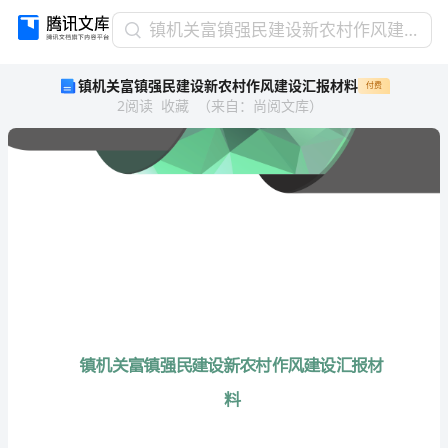
镇
镇机关富镇强民建设新农村作风建设汇报材料
机
镇机关富镇强民建设新农村作风建设汇报材料
付费
关
2
阅读
收藏
（
来自
：
尚阅文库
）
富
镇
强
民
建
设
新