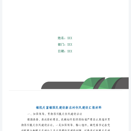
农
村
作
风
建
设
料
汇
报
材