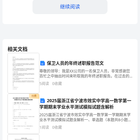
要：
继续阅读
孟
小
冬
的
相关文档
故
保卫人员的年终述职报告范文
事
尊敬的领导：我是XX公司的一名保卫人员，非常感谢您
里，
百忙之中抽出时间来听取我的年终述职报告。在过去的
一年里，我的工作重心主要集中在加强公司的安全保卫
5
阅读
0
收藏
工作，确保公司的人员和财产得到有效的保护。一保护
不
设施在
付费
一
2025届浙江省宁波市效实中学高一数学第一
学期期末学业水平测试模拟试题含解析
定
2025届浙江省宁波市效实中学高一数学第一学期期末学
非
业水平测试模拟试题含解析一、单选题（本题共8小题，
一段奇缘
每题5分，共40分）1、已知集合，则中元素的个数为A.1
1
阅读
0
收藏
B.2C.3 D.42、设全集，集合，集
要