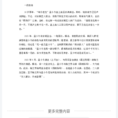
梅
兰
芳：
分
手
后
下
嫁
杜
月
笙
提
更多完整内容