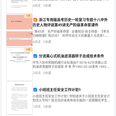
“友人撮合，终成眷属”。
意
得它直接推动了中国传统木帆船业的发展和壮大，但由
4
阅读
0
收藏
于外国轮船势力的入侵，中国木帆船丧失了沿海贸易的
义
付费
浙江专用版高考历史一轮复习专题十八中外
好
历史人物评说第45讲无产阶级革命家课件
比
- 第45讲 无产阶级革命家 - 必备知识·自主排查 - 【考点
归纳梳理】知识点1 科学社会主义的奠基人马克思1.马
彩
克思的主要革命
4
阅读
0
收藏
虹
付费
分流离心式机油滤清器转子总成技术条件
之
中华人民共和国机械行业标准JB/T 6018-92分流离心式
于
机油滤清器转子总成技 术 条 件1992-05-28发布 1993-
01-01实施
2
阅读
0
收藏
天
空，
小班班主任安全工作计划1
少
小班班主任安全工作计划1 你知道关于小班班主任安全计
划怎么写吗？班主任应该具有伯乐般的一双慧眼在学生
了
中搜寻,去发现在学生身上存在的潜在能力,正确引导他们
1
阅读
0
收藏
发挥自身特长。下面是小编为大家收集有关于小
对