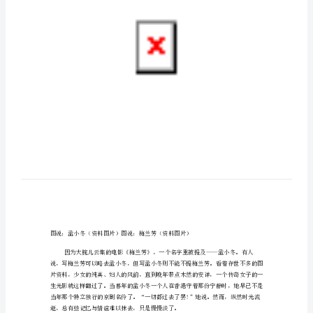
后
下
嫁
杜
月
笙
孟
小
冬
“错
爱”