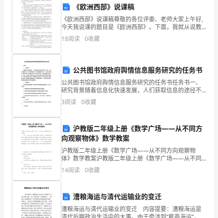
有
《欧洲西部》说课稿
《欧洲西部》说课稿尊敬的各位评委、老师大家上午好,
梅
今天我说课的题目是《欧洲西部》。下面，我就从说教
材，说学习目标，说教学重难点，说教法学法，说教学
兰
18
阅读
0
收藏
过程，板书设计六个方面来进行说课。说教材《欧洲西
部》选
也。”
芳。
公共图书馆政府舆情信息服务研究的任务书
但
公共图书馆政府舆情信息服务研究的任务书任务书一、
是
研究背景随着信息化快速发展，人们获取信息的途径不
断扩展。然而，在信息泛滥的今天，如何获取可靠的、
3
阅读
0
收藏
他
有价值的信息成为了一个全球性问题。公共图书馆在作
为传播知
们
沪教版二年级上册《数学广场——从不同方
向观察物体》数学教案
对
沪教版二年级上册《数学广场——从不同方向观察物
于
体》数学教案沪教版二年级上册《数学广场——从不同
方向观察物体》数学教案 作为一名专为他人授业解惑
14
阅读
0
收藏
彼
的人民教师，时常需要用到教案，教案有利于教学水平
的提高
此
漕粮海运与清代运输业的变迁
的
漕粮海运与清代运输业的变迁 内容提要：漕粮海运是
清代后期政治生活中的大事。由于牵涉到“雇商海运”，使