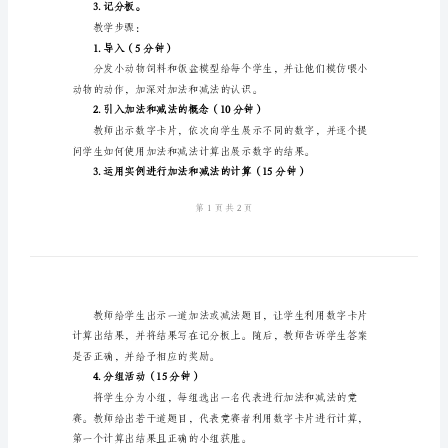
动
物》
小
教学内容：
班
1.加法运算的概念和符号；
优
2.减法运算的概念和符号；
质
3.加法和减法运算
数
学
教学准备：
教
1.小动物饲料和饭盆模型；
案
2.数字卡片；
《喂
3.记分板。
小