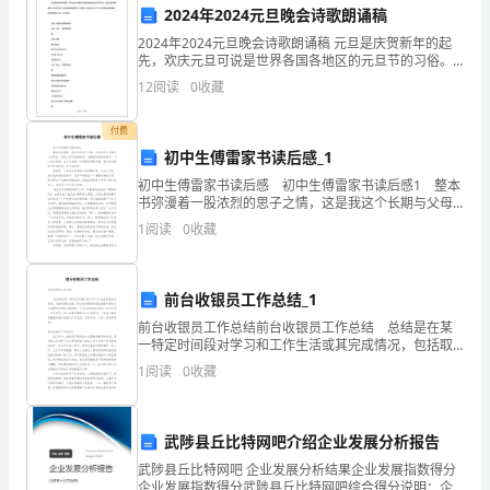
的
2024年2024元旦晚会诗歌朗诵稿
概
2024年2024元旦晚会诗歌朗诵稿 元旦是庆贺新年的起
先，欢庆元旦可说是世界各国各地区的元旦节的习俗。
念；
元旦也会有各种表演，那么你打算了元旦晚会朗诵诗歌
6.总结（5分钟）
12
阅读
0
收藏
吗?下面我给大家共享一些2024元旦晚会诗
2.
付费
学
初中生傅雷家书读后感_1
习
初中生傅雷家书读后感 初中生傅雷家书读后感1 整本
书弥漫着一股浓烈的思子之情，这是我这个长期与父母
教学反思：
待在一起的人所不能感受的。读傅雷的信就好像听一个
运
1
阅读
0
收藏
父亲在唠叨，这个父亲把一切都安排得很详细，告诉自
用
加
前台收银员工作总结_1
前台收银员工作总结前台收银员工作总结 总结是在某
法
一特定时间段对学习和工作生活或其完成情况，包括取
得的成绩、存在的问题及得到的经验和教训加以回顾和
1
阅读
0
收藏
和
分析的书面材料，它可以促使我们思考，快快来写一份
总
减
武陟县丘比特网吧介绍企业发展分析报告
法
武陟县丘比特网吧 企业发展分析结果企业发展指数得分
企业发展指数得分武陟县丘比特网吧综合得分说明：企