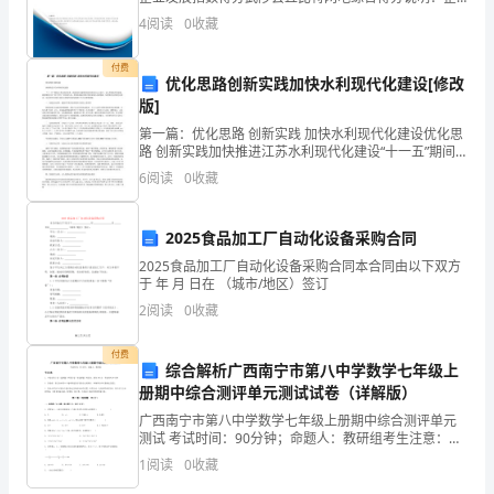
进
业发展指数根据企业规模、企业创新、企业风险、企业
4
阅读
0
收藏
活力四个维度对企业发展情况进行评价。该企业的综合
行
评价
付费
计
优化思路创新实践加快水利现代化建设[修改
版]
算；
第一篇：优化思路 创新实践 加快水利现代化建设优化思
3.
路 创新实践加快推进江苏水利现代化建设“十一五”期间,
江苏水利在省委、省政府的正确领导和部党组的关心支
6
阅读
0
收藏
持下，深入贯彻科学发展观，紧紧围绕全省“两个率
培
养
2025食品加工厂自动化设备采购合同
2025食品加工厂自动化设备采购合同本合同由以下双方
学
于 年 月 日在 （城市/地区）签订
生
2
阅读
0
收藏
的
付费
综合解析广西南宁市第八中学数学七年级上
观
册期中综合测评单元测试试卷（详解版）
广西南宁市第八中学数学七年级上册期中综合测评单元
察
测试 考试时间：90分钟；命题人：教研组考生注意：
1、本卷分第I卷（选择题）和第Ⅱ卷（非选择题）两部
力
1
阅读
0
收藏
分，满分100分，考试时间90分钟2、答卷前，考生务