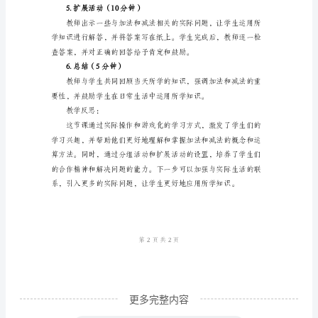
教学步骤：
动
1.导入（5分钟）
物》
教
案
主
题：
喂
小
动
物
教
学
更多完整内容
目