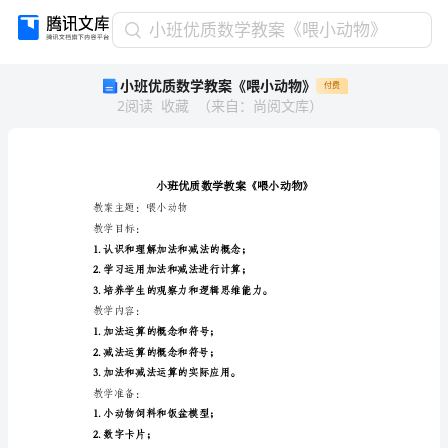
小
小班优质数学教案《喂小动物》
班
小班优质数学教案《喂小动物》
付费
优
2
阅读
收藏
（
来自
：
尚阅文库
）
质
数
学
教
案
《喂
教案主题：喂小动物
小
教学目标：