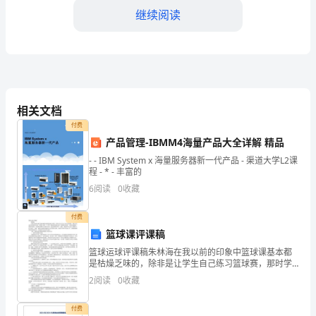
继续阅读
标：
1.
认
识
相关文档
和
是否正确，并给予相应的奖励。
付费
理
产品管理-IBMM4海量产品大全详解 精品
4.分组活动（15分钟）
- - IBM System x 海量服务器新一代产品 - 渠道大学L2课
解
程 - * - 丰富的
加
6
阅读
0
收藏
法
付费
篮球课评课稿
和
篮球运球评课稿朱林海在我以前的印象中篮球课基本都
5.扩展活动（10分钟）
减
是枯燥乏味的，除非是让学生自己练习篮球赛，那时学
生是非常活跃快乐的，积极主动的。今天听了鲍老师的
2
阅读
0
收藏
展示课，感受颇具深刻。本课以健康第一的指导思想，
法
以篮球运
付费