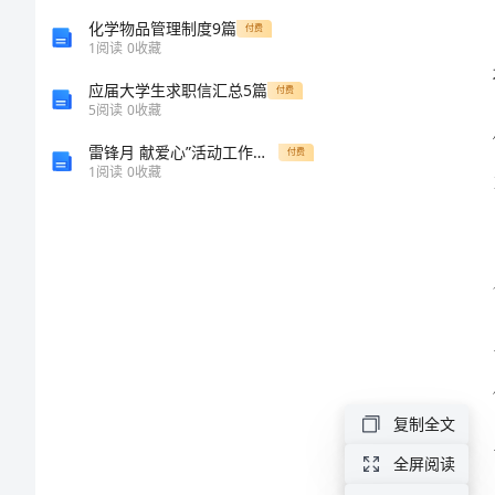
关
化学物品管理制度9篇
付费
1
阅读
0
收藏
于
应届大学生求职信汇总5篇
付费
卫
5
阅读
0
收藏
生
雷锋月 献爱心”活动工作总结
付费
1
阅读
0
收藏
方
面
的
倡
议
书
尊
复制全文
敬
全屏阅读