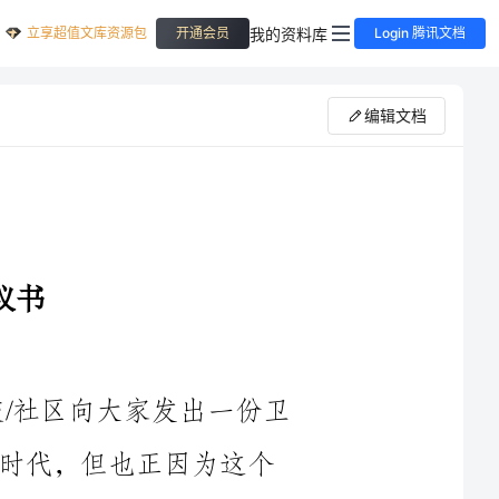
立享超值文库资源包
我的资料库
开通会员
Login 腾讯文档
编辑文档
大家好！今天，我代表我们公司/学校/社区向大家发出一份卫
生方面的倡议书。我们生活在一个美好的时代，但也正因为这个
时代给予我们太多的便利与舒适，我们有时会忽视我们身边的环
境卫生问题。卫生是我们生活中不可或缺的一环，关乎我们的健