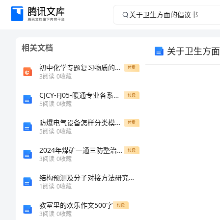
关
于
相关文档
关于卫生方面
卫
初中化学专题复习物质的分离和除杂
付费
生
3
阅读
0
收藏
CJCY-FJ05-暖通专业各系统承接查验标准及记录
方
付费
5
阅读
0
收藏
面
防爆电气设备怎样分类模板范本
付费
5
阅读
0
收藏
的
2024年煤矿一通三防整治达标百日攻坚实施方案模板
付费
3
阅读
0
收藏
倡
结构预测及分子对接方法研究几种水解产物对新阿魏酸酯酶的抑制作用
议
1
阅读
0
收藏
教室里的欢乐作文500字
付费
书
3
阅读
0
收藏