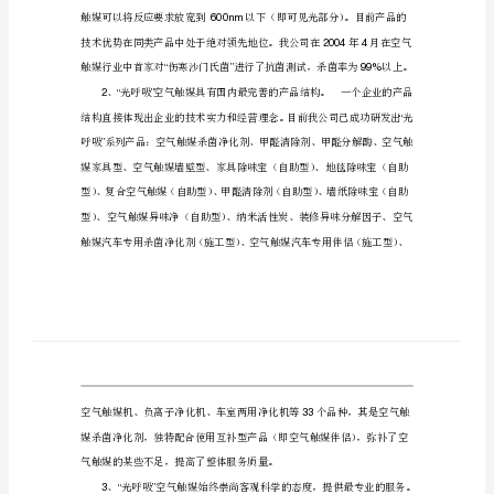
案
第二章公司优势及产品介绍
第
一、产品优势
一
1“”
章
空
“”TiO2
气
净
化
“”
施
工
报
价
600nm
表