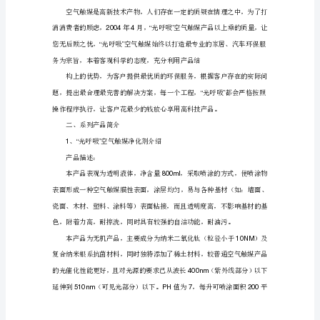
第
二
2“”
章
公
司
”
优
势
及
产
品
介
绍