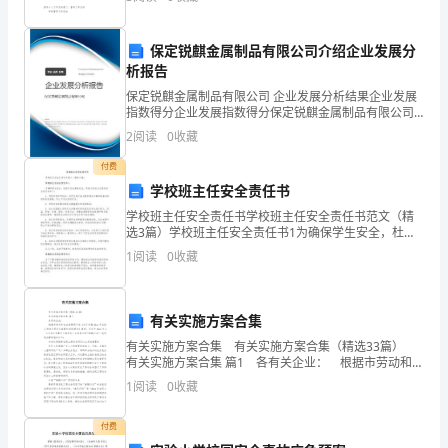
在×××（改成教育局督导室岗位所在
触
媒
保定锐麒金属制品有限公司介绍企业发展分
析报告
（TiO2）
保定锐麒金属制品有限公司 企业发展分析结果企业发展
是
指数得分企业发展指数得分保定锐麒金属制品有限公司
综合得分说明：企业发展指数根据企业规模、企业创
2
阅读
0
收藏
新、企业风险、企业活力四个维度对企业发展情况进行
目
评价。
付费
前
学校班主任安全责任书
世
学校班主任安全责任书学校班主任安全责任书范文（精
选3篇）学校班主任安全责任书1为确保学生安全，杜绝
不安全事故发生，学校与各班主任签定安全责任书如
甲
1
阅读
0
收藏
下：1、学校负责召开校会，对学生进行安全教育等各方
醛
面的检
治
有关实施方案合集
理
有关实施方案合集 有关实施方案合集（精选33篇）
方
有关实施方案合集 篇1 各有关企业： 根据市劳动和社
案
会保障局下发《关于开展20xx年农民工劳动合同签订春
1
阅读
0
收藏
暖行动的通知》精神，决定于20x
第
一
付费
章