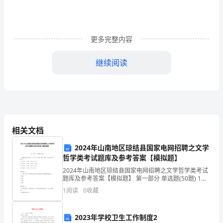
一、
产
品
更多完整内容
优
继续阅读
势
1、
“光
呼
气
相关文档
吸”
3“”
2024年山南地区琼结县国家电网招聘之文学
空
哲学类考试题库及参考答案【模拟题】
气
2024年山南地区琼结县国家电网招聘之文学哲学类考试
题库及参考答案【模拟题】 第一部分 单选题(50题) 1、
20044“”
根据所标注的古音，对“大宛、吐蕃、莫邪、僕射”标音全
触
1
阅读
0
收藏
对的一组是（）A.ＤàYUāN、
媒
“”
2023年学校卫生工作制度2