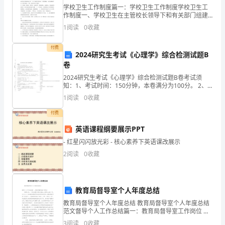
技
学校卫生工作制度篇一：学校卫生工作制度学校卫生工
作制度一、学校卫生在主管校长领导下和有关部门组建
术
校卫生领导小组，将卫生工作纳入学校工作计划，年初
1
阅读
0
收藏
有计划，年终有总结。 二、建立学校卫生岗位责任制，
领
分
付费
先，
2024研究生考试《心理学》综合检测试题B
卷
优
2024研究生考试《心理学》综合检测试题B卷考试须
知：1、考试时间：150分钟，本卷满分为100分。 2、
二、系列产品简介
质
请首先按要求在试卷的指定位置填写您的姓名、准考证
1
阅读
0
收藏
号等信息。 3、请仔细阅读各种题目的回答要求，
高
、光呼吸空气触媒净化剂介绍
1“”
付费
效。
英语课程纲要展示PPT
产品描述：
“光
- 红星闪闪放光彩 - 核心素养下英语课改展示
2
阅读
0
收藏
呼
吸”
教育局督导室个人年度总结
空
教育局督导室个人年度总结 教育局督导室个人年度总结
气
范文督导个人工作总结篇一：教育局督导室工作岗位 转
眼之间，一年的光阴又将匆匆逝去。回眸过去的一年，
3
阅读
0
收藏