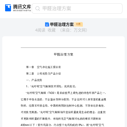
甲
甲醛治理方案
醛
甲醛治理方案
付费
治
4
阅读
收藏
（
来自
：
万文网
）
理
方
案
甲
醛
治
理
方
第一章空气净化施工报价表