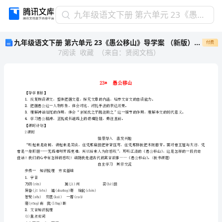
九
九年级语文下册 第六单元 23《愚公移山》导学案 （新版）新人教版
年
九年级语文下册 第六单元 23《愚公移山》导学案 （新版）新人教版
付费
级
7
阅读
收藏
（
来自
：
贤阅文档
）
语
文
下
册
第
【导学目标】
1
六
2
3
单
4