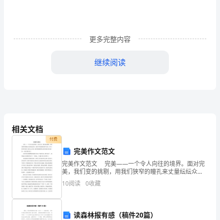
目
标】
更多完整内容
1．
(4)遂率子孙荷担者三夫(古义：扛。今义：莲。)
反
继续阅读
(5)曾不能毁山之一毛(古义：草木。今义：毛发。)
(6)惧其不已也(古义：停止。今义：已经。)
复
(4)一词多义
朗
且年且九十(将近)
读
且焉置土石(况且)
之跳往助之(代词，他们)
课
相关文档
隐土之北(助词，的)
付费
文，
甚矣，汝之不惠(助词，用在主谓之间，取消
完美作文范文
句子的独立性，不译)
整
完美作文范文 完美——一个令人向往的境界。面对完
而何苦而不平(表承接，不译)
美，我们变的挑剔，用我们狭窄的瞳孔来丈量纭纭众
体
生，我们不曾发现我们的不完美。作为一种高等动物，
面山而居(表修饰)
10
阅读
0
收藏
我们为之自豪，我们用挑剔的眼光来看待我们身边的一
而山不加增(表转折，可是)
切—
把
其其妻献疑曰(代词，他的)
握
读森林报有感（稿件20篇）
其如土石何(语气词，加强反问语气)