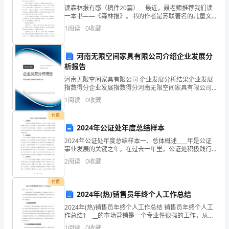
读森林报有感（稿件20篇） 最近，聂老师推荐我们读
以以残年余力(介词，凭、靠)
文
一本书——《森林报》。书的作者是苏联著名的儿童文
河曲智叟亡以应(连词，用来)
学家、动物学家维塔里比基安，本书用十二个月的年历
意，
1
阅读
0
收藏
法为森林划分了每个月份动植物不同的生长变化过程。
焉始一反焉(语气助词，可不译)
在森
且焉置土石(疑问代词，哪里)
探
河南无限空间家具有限公司介绍企业发展分
3
．作者名片
究
析报告
河南无限空间家具有限公司 企业发展分析结果企业发展
文
指数得分企业发展指数得分河南无限空间家具有限公司
综合得分说明：企业发展指数根据企业规模、企业创
章
1
阅读
0
收藏
新、企业风险、企业活力四个维度对企业发展情况进行
神话故事、历史故事组成。
评价。
付费
的
4
．文体知识
2024年公证处年度总结样本
内
2024年公证处年度总结样本一、总体概述____年是公证
事业发展的关键之年。在过去一年里，公证处积极践行
涵，
步骤二整体感知走进文本
新时代公证工作要求，深化改革创新，不断提升服务水
2
阅读
0
收藏
平，取得了令人瞩目的成绩。在新常态下，公证处紧紧
(一)朗读指导感知大意
培
1
．教师示范背诵课文。
付费
养
2
．学生齐读课文，教师提示句子停顿。
2024年(热)销售员年终个人工作总结
【交流点拨】示例：
文
2024年(热)销售员年终个人工作总结 销售员年终个人工
作总结1 __的市场营销是一个专业性很强的工作，从某
惩/山北之塞
种意义上来说，它比钻石的营销更需要独特的营销技
1
阅读
0
收藏
曾不能/损魁父之丘