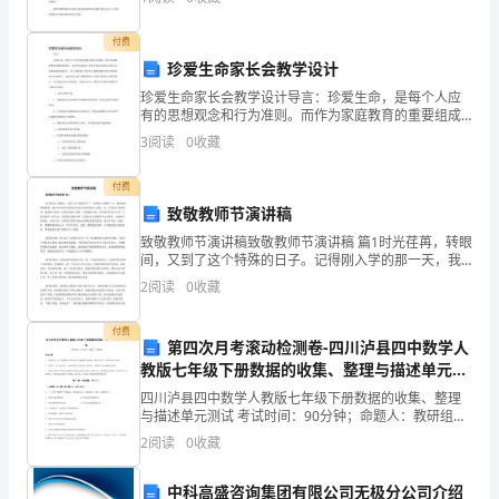
言
巧。而翡翠销售是一项艰苦而有意义的工作，需要
遂/率子孙荷担者/三夫
文
付费
邻人京城氏之孀妻/有遗男
珍爱生命家长会教学设计
的
命/夸娥氏二子/负二山
珍爱生命家长会教学设计导言：珍爱生命，是每个人应
3
自
有的思想观念和行为准则。而作为家庭教育的重要组成
部分，家长在培养孩子珍爱生命意识和安全意识方面扮
惑。
3
阅读
0
收藏
读
演着重要角色。为了帮助家长更好地了解和掌握珍爱生
(二)整体感知把握内容
命教育的
能
1
．全文一共四段，勾画了几幅图画？是哪几幅图画？
付费
致敬教师节演讲稿
力。
致敬教师节演讲稿致敬教师节演讲稿 篇1时光荏苒，转眼
间，又到了这个特殊的日子。记得刚入学的那一天，我
2．
们都还懵懵懂懂，满怀着对新生活的向往和对未知的恐
2
阅读
0
收藏
惧步入校园。您，好似春日和煦的风，温暖而又柔和，
把
让我
付费
握
第四次月考滚动检测卷-四川泸县四中数学人
教版七年级下册数据的收集、整理与描述单元测
愚
试试题（含答案解析）
四川泸县四中数学人教版七年级下册数据的收集、整理
与描述单元测试 考试时间：90分钟；命题人：教研组考
公
生注意：1、本卷分第I卷（选择题）和第Ⅱ卷（非选择
2
阅读
0
收藏
题）两部分，满分100分，考试时间90分钟2、答卷
这
中科高盛咨询集团有限公司无极分公司介绍