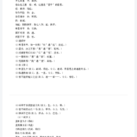
【课时计划】
元
2课时
23《愚
公
移
步骤一知识梳理夯实基础
1
．字音
山》
万仞(rèn)冀(jì)州荷(hè)担
导
箕畚(jīběn)孀(shuānɡ)妻始龀(chèn)
智叟(sǒu)穷匮(kuì)一厝(cuò)
学
雍(yōnɡ)南陇(lǒnɡ)断
2
．文言知识梳理
案
(1)重点实词
方七百里方：面积。
（新
惩山北之塞惩：戒，这里是“苦于”的意思。
迂：曲折，绕远。
毕力平险毕：全。