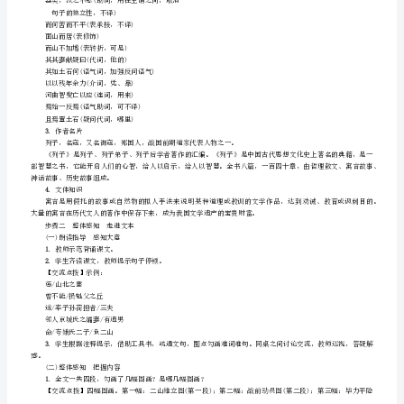
版）
杂然相许许：赞同。
新
损：削减。
始龀：刚刚换牙，指七八岁。龀，换牙。
人
寒暑易节易：交换。
固不可彻彻：通。
教
何苦不平苦：愁。
(2)通假字
版
(1)寒暑易节，始一反焉(“反”通“返”，往返。)
(2)甚矣，汝之不惠(“惠”通“慧”，聪明。)
23*
(3)河曲智叟亡以应(“亡”通“无”，没有。)
愚
(4)一厝朔东(“厝”通“措”，放置。)
公
(5)无陇断焉(“陇”通“垄”，高地。)
(3)古义异义
移
山
(2)指通豫南(古义：直，一直。今义：手指。)
【导
学