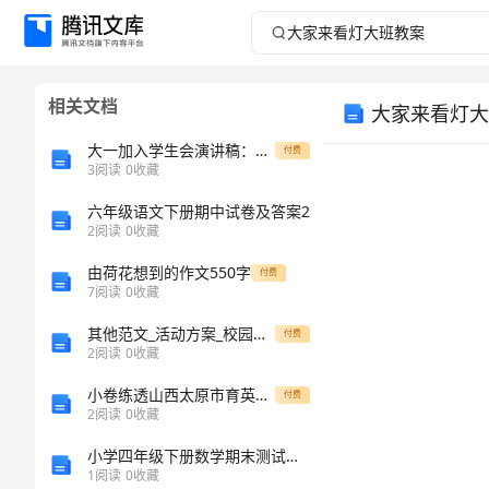
大
家
相关文档
大家来看灯大
来
大一加入学生会演讲稿：我的成长历程
付费
看
3
阅读
0
收藏
六年级语文下册期中试卷及答案2
灯
2
阅读
0
收藏
大
由荷花想到的作文550字
付费
7
阅读
0
收藏
班
其他范文_活动方案_校园七一活动方案
付费
2
阅读
0
收藏
教
小卷练透山西太原市育英中学数学七年级上册有理数专题测评试卷（详解版）
付费
案
2
阅读
0
收藏
小学四年级下册数学期末测试卷精品【全优】
大
1
阅读
0
收藏