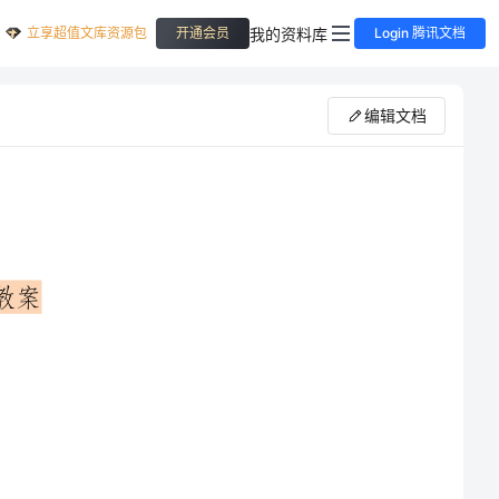
立享超值文库资源包
我的资料库
开通会员
Login 腾讯文档
编辑文档
2.感受音乐活泼，欢快的性质，初步掌握旋律的起伏变化，能随