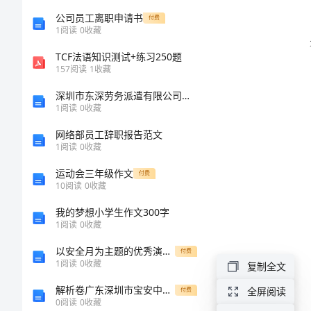
家
公司员工离职申请书
付费
1
阅读
0
收藏
来
TCF法语知识测试+练习250题
看
157
阅读
1
收藏
灯
深圳市东深劳务派遣有限公司介绍企业发展分析报告
大
1
阅读
0
收藏
班
网络部员工辞职报告范文
1
阅读
0
收藏
教
运动会三年级作文
付费
案
10
阅读
0
收藏
大
我的梦想小学生作文300字
1
阅读
0
收藏
家
以安全月为主题的优秀演讲稿
来
付费
1
阅读
0
收藏
复制全文
看
解析卷广东深圳市宝安中学物理北师大版八年级（下册）第七章运动和力定向测试试题（详解版）
全屏阅读
付费
灯
0
阅读
0
收藏