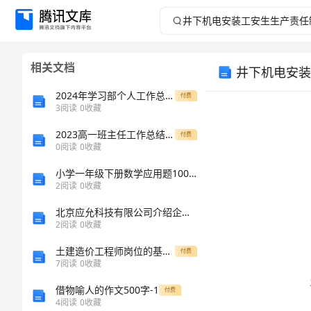
井
下
相关文档
井下机电安装
机
2024年学习部个人工作总结范文
付费
电
3
阅读
0
收藏
2023高一班主任工作总结15篇（精选）
安
付费
0
阅读
0
收藏
装
小学一年级下册数学应用题100道（有一套）word版
2
阅读
0
收藏
工
北京应允科技有限公司介绍企业发展分析报告_77719
2
阅读
0
收藏
安
土建造价工程师岗位的基本职责
付费
生
7
阅读
0
收藏
借物喻人的作文500字-1
付费
生
4
阅读
0
收藏