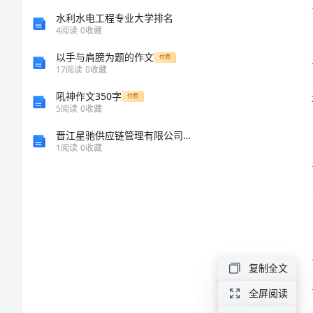
产
水利水电工程专业大学排名
4
阅读
0
收藏
责
以手与肩膀为题的作文
付费
17
阅读
0
收藏
任
吼神作文350字
付费
5
阅读
0
收藏
制
晋江星驰供应链管理有限公司介绍企业发展分析报告
井
1
阅读
0
收藏
下
机
电
安
装
复制全文
工
全屏阅读